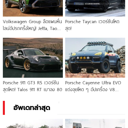
Volkswagen Group ลือแผนหั่น
Porsche Taycan เวอร์ชันโหด
ไลน์อัปรถครั้งใหญ่! Jetta, Taos,
สุด!
Porsche 718 และอีกหลายรุ่น
เสี่ยงถูกยกเลิก หวังประหยัดงบ
กว่า 2.4
Porsche 911 GT3 RS เวอร์ชัน
Porsche Cayenne Ultra EVO
สุดโหด! Talos 911 RT เบาลง 80
แต่งลุยโหด ๆ อัปเครื่อง V8
พลังแรง 650
อัพเดทล่าสุด