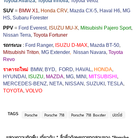
Toyota Avanza
,
Toyota Innova,
Toyota Veloz
SUV
=
BMW X1
,
Honda CRV
,
Mazda CX-5
,
Haval H6
,
MG
HS,
Subaru Forester
PPV
=
Ford Everest
,
ISUZU MU-X
,
Mitsubishi Pajero Sport
,
Nissan Terra
,
Toyota Fortuner
รถกระบะ
:
Ford Ranger
,
ISUZU D-MAX
,
Mazda BT-50
,
Mitsubishi Triton
,
MG Extender
,
Nissan Navara
,
Toyota
Revo
ราคารถใหม่
BMW
,
BYD
,
FORD
,
HAVAL
,
HONDA
,
HYUNDAI
,
ISUZU
,
MAZDA
,
MG
,
MINI
,
MITSUBISHI
,
MERCEDES-BENZ
,
NETA
,
NISSAN
,
SUZUKI
,
TESLA
,
TOYOTA
,
VOLVO
TAGS
Porsche
Porsche 718
Porsche 718 Boxster
ปอร์เช่
แสดงความคิดเห็น เกี่ยวกับ "
สื่อชื่อดังเผยการทดสอบของ “Porsche