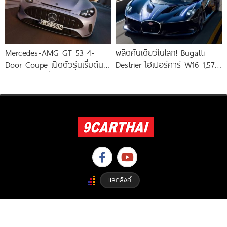
Mercedes-AMG GT 53 4-
ผลิตคันเดียวในโลก! Bugatti
Door Coupe เปิดตัวรุ่นเริ่มต้น
Destrier ไฮเปอร์คาร์ W16 1,578
544 แรงม้า วิ่งไกลกว่า 809
แรงม้า พัฒนาจาก Bugatti
Bolide
แลกลิงค์