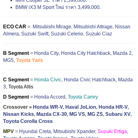
Mini Cooper SE ราคา 2,399,000.
BMW iX3 M Sport ใหม่ ราคา 3,499,000.
ECO CAR
=
Mitsubishi Mirage
,
Mitsubishi Attrage
,
Nissan
Almera
,
Suzuki Swift,
Suzuki Celerio
,
Suzuki Ciaz
B Segment
=
Honda City
,
Honda City Hatchback
,
Mazda 2
,
MG5
,
Toyota Yaris
C Segment
=
Honda Civic
,
Honda Civic Hatchback
,
Mazda
3
,
Toyota Altis
D Segment
=
Honda Accord
,
Toyota Camry
Crossover =
Honda WR-V
,
Haval JoLion
,
Honda HR-V
,
Nissan Kicks
,
Mazda CX-30
,
MG VS
,
MG ZS
,
Subaru XV
,
Toyota Corolla Cross
MPV
=
Hyundai Creta
,
Mitsubishi Xpander
,
Suzuki Ertiga
,