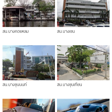
สน.บางคอแหลม
สน.บางเขน
สน.บางขุนนนท์
สน.บางขุนเทียน