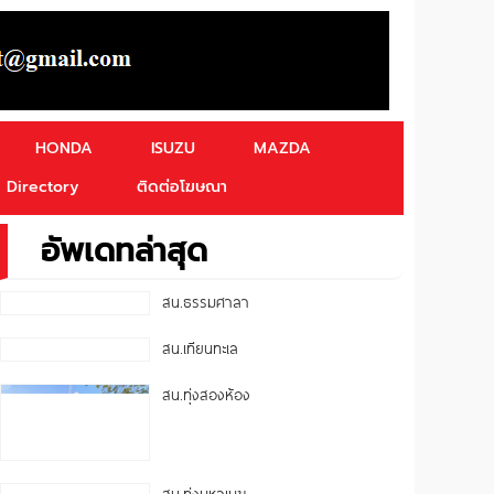
HONDA
ISUZU
MAZDA
Directory
ติดต่อโฆษณา
อัพเดทล่าสุด
สน.ธรรมศาลา
สน.เทียนทะเล
สน.ทุ่งสองห้อง