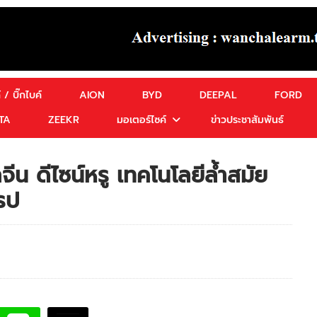
 / บิ๊กไบค์
AION
BYD
DEEPAL
FORD
TA
ZEEKR
มอเตอร์ไซค์
ข่าวประชาสัมพันธ์
ีน ดีไซน์หรู เทคโนโลยีล้ำสมัย
รป