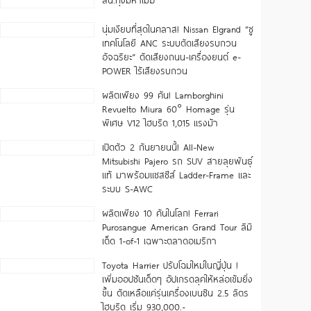
สน.ทุ่งมหาเมฆ
นุ่มเงียบที่สุดในคลาส! Nissan Elgrand “ชู
เทคโนโลยี ANC ระบบตัดเสียงรบกวน
อัจฉริยะ” ตัดเสียงถนน-เครื่องยนต์ e-
POWER ไร้เสียงรบกวน
ผลิตเพียง 99 คัน! Lamborghini
Revuelto Miura 60° Homage รุ่น
พิเศษ V12 ไฮบริด 1,015 แรงม้า
เปิดตัว 2 กันยายนนี้! All-New
Mitsubishi Pajero รถ SUV สายลุยพันธุ์
แท้ มาพร้อมแชสซีส์ Ladder-Frame และ
ระบบ S-AWC
ผลิตเพียง 10 คันในโลก! Ferrari
Purosangue American Grand Tour ลิมิ
เต็ด 1-of-1 เฉพาะตลาดอเมริกา
Toyota Harrier ปรับโฉมใหม่ในญี่ปุ่น !
เพิ่มออปชันเด็ดๆ อัปเกรดลุคให้หล่อเข้มยิ่ง
ขึ้น ตัดเหลือแค่รุ่นเครื่องเบนซิน 2.5 ลิตร
ไฮบริด เริ่ม 930,000.-