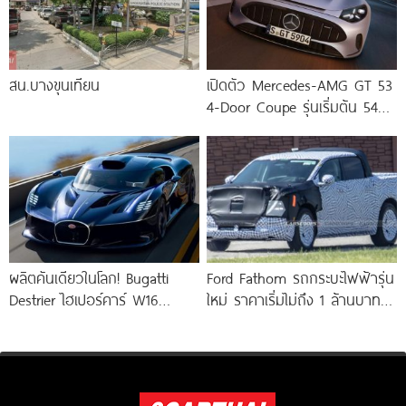
สน.บางขุนเทียน
เปิดตัว Mercedes-AMG GT 53
4-Door Coupe รุ่นเริ่มต้น 544
แรงม้า แรงบิด
ผลิตคันเดียวในโลก! Bugatti
Ford Fathom รถกระบะไฟฟ้ารุ่น
Destrier ไฮเปอร์คาร์ W16
ใหม่ ราคาเริ่มไม่ถึง 1 ล้านบาท !
ความแรง 1,578 แรงม้า ย่อร่าง
ใช้แพลตฟอร์ม UEV ใหม่
จากรถแข่ง Bugatti