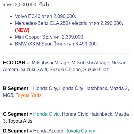
ราคา 2,000,000. ขึ้นไป
Volvo EC40 ราคา 2,090,000.
Mercedes-Benz CLA 250+ electric ราคา 2,290,000.
(NEW)
Mini Cooper SE ราคา 2,399,000.
BMW iX3 M Sport ใหม่ ราคา 3,499,000.
ECO CAR
=
Mitsubishi Mirage
,
Mitsubishi Attrage
,
Nissan
Almera
,
Suzuki Swift,
Suzuki Celerio
,
Suzuki Ciaz
B Segment
=
Honda City
,
Honda City Hatchback
,
Mazda 2
,
MG5
,
Toyota Yaris
C Segment
=
Honda Civic
,
Honda Civic Hatchback
,
Mazda
3
,
Toyota Altis
D Segment
=
Honda Accord
,
Toyota Camry