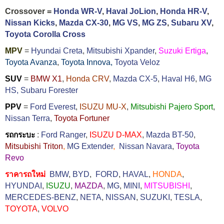
Crossover =
Honda WR-V
,
Haval JoLion
,
Honda HR-V
,
Nissan Kicks
,
Mazda CX-30
,
MG VS
,
MG ZS
,
Subaru XV
,
Toyota Corolla Cross
MPV
=
Hyundai Creta
,
Mitsubishi Xpander
,
Suzuki Ertiga
,
Toyota Avanza
,
Toyota Innova,
Toyota Veloz
SUV
=
BMW X1
,
Honda CRV
,
Mazda CX-5
,
Haval H6
,
MG
HS,
Subaru Forester
PPV
=
Ford Everest
,
ISUZU MU-X
,
Mitsubishi Pajero Sport
,
Nissan Terra
,
Toyota Fortuner
รถกระบะ
:
Ford Ranger
,
ISUZU D-MAX
,
Mazda BT-50
,
Mitsubishi Triton
,
MG Extender
,
Nissan Navara
,
Toyota
Revo
ราคารถใหม่
BMW
,
BYD
,
FORD
,
HAVAL
,
HONDA
,
HYUNDAI
,
ISUZU
,
MAZDA
,
MG
,
MINI
,
MITSUBISHI
,
MERCEDES-BENZ
,
NETA
,
NISSAN
,
SUZUKI
,
TESLA
,
TOYOTA
,
VOLVO