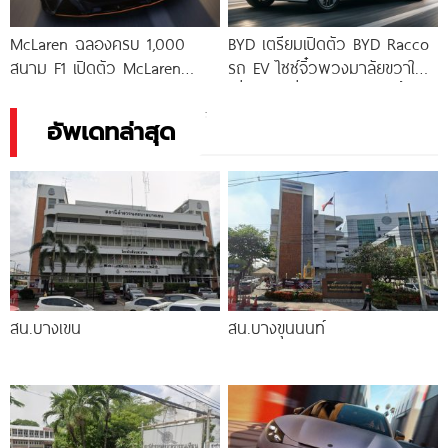
McLaren ฉลองครบ 1,000
BYD เตรียมเปิดตัว BYD Racco
สนาม F1 เปิดตัว McLaren
รถ EV ไซซ์จิ๋วพวงมาลัยขวาใน
Artura 1000GP รุ่นพิเศษ
ญี่ปุ่น วันที่ 28 กรกฎาคมนี้
อัพเดทล่าสุด
สน.บางเขน
สน.บางขุนนนท์