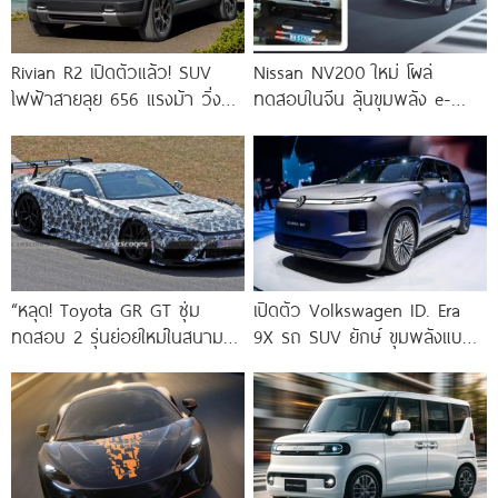
Rivian R2 เปิดตัวแล้ว! SUV
Nissan NV200 ใหม่ โผล่
ไฟฟ้าสายลุย 656 แรงม้า วิ่ง
ทดสอบในจีน ลุ้นขุมพลัง e-
ไกลกว่า 500 กม.
Power และระบบ AWD อาจเปิด
ตัวภายในปี 2026
“หลุด! Toyota GR GT ซุ่ม
เปิดตัว Volkswagen ID. Era
ทดสอบ 2 รุ่นย่อยใหม่ในสนาม
9X รถ SUV ยักษ์ ขุมพลังแบบ
Nürburgring”
EREV