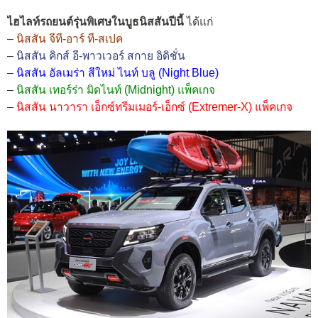
ไฮไลท์รถยนต์รุ่นพิเศษในบูธนิสสันปีนี้
ได้แก่
–
นิสสัน จีที-อาร์ ที-สเปค
–
นิสสัน คิกส์ อี-พาวเวอร์ สกาย อิดิชั่น
–
นิสสัน อัลเมร่า สีใหม่ ไนท์ บลู (Night Blue)
–
นิสสัน เทอร์ร่า มิดไนท์ (Midnight) แพ็คเกจ
–
นิสสัน นาวารา เอ็กซ์ทรีมเมอร์-เอ็กซ์ (Extremer-X) แพ็คเกจ