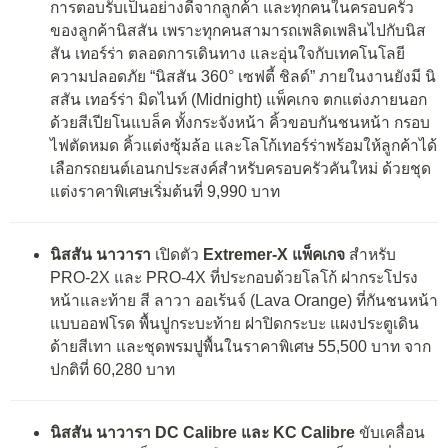
การตอบรับเป็นอย่างดีจากลูกค้า และทุกคนในครอบครัว
ของลูกค้านิสสัน เพราะทุกคนสามารถเพลิดเพลินไปกับนิส
สัน เทอร์ร่า ตลอดการเดินทาง และอุ่นใจกับเทคโนโลยี
ความปลอดภัย “นิสสัน 360° เซฟตี้ ชิลด์” ภายในงานยังมี นิ
สสัน เทอร์ร่า มิดไนท์ (Midnight) แพ็คเกจ ตกแต่งภายนอก
ด้วยสีเปียโนแบล็ค ทั้งกระจังหน้า คิ้วขอบกันชนหน้า กรอบ
ไฟตัดหมด คิ้วแต่งซุ้มล้อ และโลโก้เทอร์ร่าพร้อมให้ลูกค้าได้
เลือกรถยนต์เอนกประสงค์สำหรับครอบครัวคันใหม่ ด้วยชุด
แต่งราคาพิเศษเริ่มต้นที่ 9,990 บาท
นิสสัน นาวารา
เปิดตัว
Extremer-X แพ็คเกจ
สำหรับ
PRO-2X และ PRO-4X ที่ประกอบด้วยโลโก้ ฝากระโปรง
หน้าและท้าย สี ลาวา ออเร้นจ์ (Lava Orange) ที่กันชนหน้า
แบบออฟโรด พื้นปูกระบะท้าย ฝาปิดกระบะ แผงประตูเดิน
ด้ายสีเทา และชุดพรมปูพื้นในราคาพิเศษ 55,500 บาท จาก
ปกติที่ 60,280 บาท
นิสสัน นาวารา DC Calibre และ KC Calibre
ขับเคลื่อน