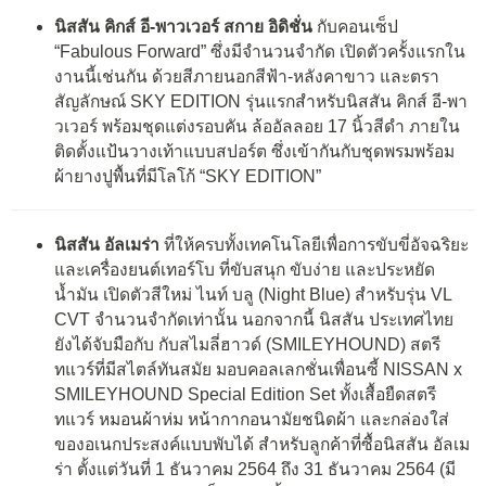
นิสสัน คิกส์ อี-พาวเวอร์ สกาย อิดิชั่น
กับคอนเซ็ป
“Fabulous Forward” ซึ่งมีจำนวนจำกัด เปิดตัวครั้งแรกใน
งานนี้เช่นกัน ด้วยสีภายนอกสีฟ้า-หลังคาขาว และตรา
สัญลักษณ์ SKY EDITION รุ่นแรกสำหรับนิสสัน คิกส์ อี-พา
วเวอร์ พร้อมชุดแต่งรอบคัน ล้ออัลลอย 17 นิ้วสีดำ ภายใน
ติดตั้งแป้นวางเท้าแบบสปอร์ต ซึ่งเข้ากันกับชุดพรมพร้อม
ผ้ายางปูพื้นที่มีโลโก้ “SKY EDITION”
นิสสัน อัลเมร่า
ที่ให้ครบทั้งเทคโนโลยีเพื่อการขับขี่อัจฉริยะ
และเครื่องยนต์เทอร์โบ ที่ขับสนุก ขับง่าย และประหยัด
น้ำมัน เปิดตัวสีใหม่ ไนท์ บลู (Night Blue) สำหรับรุ่น VL
CVT จำนวนจำกัดเท่านั้น นอกจากนี้ นิสสัน ประเทศไทย
ยังได้จับมือกับ กับสไมลี่ฮาวด์ (SMILEYHOUND) สตรี
ทแวร์ที่มีสไตล์ทันสมัย มอบคอลเลกชั่นเพื่อนซี้ NISSAN x
SMILEYHOUND Special Edition Set ทั้งเสื้อยืดสตรี
ทแวร์ หมอนผ้าห่ม หน้ากากอนามัยชนิดผ้า และกล่องใส่
ของอเนกประสงค์แบบพับได้ สำหรับลูกค้าที่ซื้อนิสสัน อัลเม
ร่า ตั้งแต่วันที่ 1 ธันวาคม 2564 ถึง 31 ธันวาคม 2564 (มี