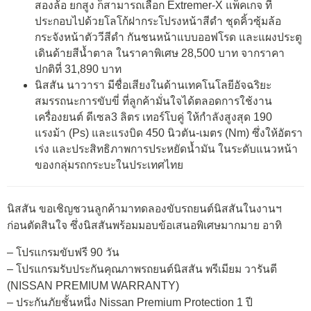
สองล้อ ยกสูง ก็สามารถเลือก Extremer-X แพ็คเกจ ที่
ประกอบไปด้วยโลโก้ฝากระโปรงหน้าสีดำ ชุดคิ้วซุ้มล้อ
กระจังหน้าตัววีสีดำ กันชนหน้าแบบออฟโรด และแผงประตู
เดินด้ายสีน้ำตาล ในราคาพิเศษ 28,500 บาท จากราคา
ปกติที่ 31,890 บาท
นิสสัน นาวารา มีชื่อเสียงในด้านเทคโนโลยีอัจฉริยะ
สมรรถนะการขับขี่ ที่ลูกค้ามั่นใจได้ตลอดการใช้งาน
เครื่องยนต์ ดีเซล3 ลิตร เทอร์โบคู่ ให้กำลังสูงสุด 190
แรงม้า (Ps) และแรงบิด 450 นิวตัน-เมตร (Nm) ซึ่งให้อัตรา
เร่ง และประสิทธิภาพการประหยัดน้ำมัน ในระดับแนวหน้า
ของกลุ่มรถกระบะในประเทศไทย
นิสสัน ขอเชิญชวนลูกค้ามาทดลองขับรถยนต์นิสสันในงานฯ
ก่อนตัดสินใจ ซึ่งนิสสันพร้อมมอบข้อเสนอพิเศษมากมาย อาทิ
– โปรแกรมขับฟรี 90 วัน
– โปรแกรมรับประกันคุณภาพรถยนต์นิสสัน พรีเมียม วารันตี
(NISSAN PREMIUM WARRANTY)
– ประกันภัยชั้นหนึ่ง Nissan Premium Protection 1 ปี