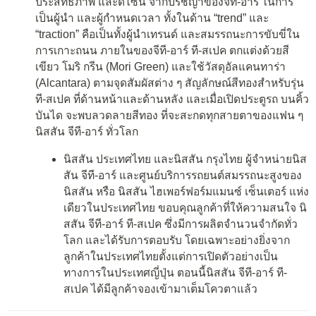
ประสิทธิภาพ และดีไซน์ จากปรัชญาของจีที-อาร์ ในการ
เป็นผู้นำ และผู้กำหนดเวลา ทั้งในด้าน “trend” และ
“traction” คือเป็นทั้งผู้นำเทรนด์ และสมรรถนะการขับขี่ใน
การเกาะถนน ภายในของจีที-อาร์ ที-สเปค ตกแต่งด้วยสี
เขียว โมริ กรีน (Mori Green) และใช้วัสดุอัลแคนทาร่า
(Alcantara) ตามจุดสัมผัสต่าง ๆ สัญลักษณ์สีทองสำหรับรุ่น
ที-สเปค ที่ด้านหน้าและด้านหลัง และเมื่อเปิดประตูรถ บนคิ้ว
บันได จะพบลวดลายสีทอง ที่จะสะกดทุกสายตาของแฟน ๆ
นิสสัน จีที-อาร์ ทั่วโลก
นิสสัน ประเทศไทย และนิสสัน กรุงไทย ผู้จำหน่ายนิส
สัน จีที-อาร์ และศูนย์บริการรถยนต์สมรรถนะสูงของ
นิสสัน หรือ นิสสัน ไฮเพอร์ฟอร์มแมนซ์ เซ็นเตอร์ แห่ง
เดียวในประเทศไทย ขอบคุณลูกค้าที่ให้ความสนใจ นิ
สสัน จีที-อาร์ ที-สเปค ซึ่งมีการผลิตจำนวนจำกัดทั่ว
โลก และได้รับการตอบรับ โดยเฉพาะอย่างยิ่งจาก
ลูกค้าในประเทศไทยตั้งแต่การเปิดตัวอย่างเป็น
ทางการในประเทศญี่ปุ่น ตอนนี้นิสสัน จีที-อาร์ ที-
สเปค ได้มีลูกค้าจองเข้ามาเต็มโควตาแล้ว