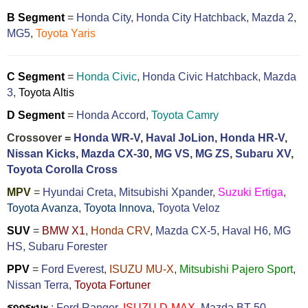
B Segment
=
Honda City
,
Honda City Hatchback
,
Mazda 2
,
MG5
,
Toyota Yaris
C Segment
=
Honda Civic
,
Honda Civic Hatchback
,
Mazda
3
,
Toyota Altis
D Segment
=
Honda Accord
,
Toyota Camry
Crossover =
Honda WR-V
,
Haval JoLion
,
Honda HR-V
,
Nissan Kicks
,
Mazda CX-30
,
MG VS
,
MG ZS
,
Subaru XV
,
Toyota Corolla Cross
MPV
=
Hyundai Creta
,
Mitsubishi Xpander
,
Suzuki Ertiga
,
Toyota Avanza
,
Toyota Innova,
Toyota Veloz
SUV
=
BMW X1
,
Honda CRV
,
Mazda CX-5
,
Haval H6
,
MG
HS,
Subaru Forester
PPV
=
Ford Everest
,
ISUZU MU-X
,
Mitsubishi Pajero Sport
,
Nissan Terra
,
Toyota Fortuner
รถกระบะ
:
Ford Ranger
,
ISUZU D-MAX
,
Mazda BT-50
,