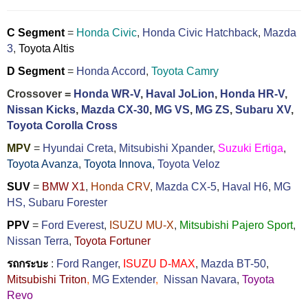
C Segment
=
Honda Civic
,
Honda Civic Hatchback
,
Mazda
3
,
Toyota Altis
D Segment
=
Honda Accord
,
Toyota Camry
Crossover =
Honda WR-V
,
Haval JoLion
,
Honda HR-V
,
Nissan Kicks
,
Mazda CX-30
,
MG VS
,
MG ZS
,
Subaru XV
,
Toyota Corolla Cross
MPV
=
Hyundai Creta
,
Mitsubishi Xpander
,
Suzuki Ertiga
,
Toyota Avanza
,
Toyota Innova,
Toyota Veloz
SUV
=
BMW X1
,
Honda CRV
,
Mazda CX-5
,
Haval H6
,
MG
HS,
Subaru Forester
PPV
=
Ford Everest
,
ISUZU MU-X
,
Mitsubishi Pajero Sport
,
Nissan Terra
,
Toyota Fortuner
รถกระบะ
:
Ford Ranger
,
ISUZU D-MAX
,
Mazda BT-50
,
Mitsubishi Triton
,
MG Extender
,
Nissan Navara
,
Toyota
Revo