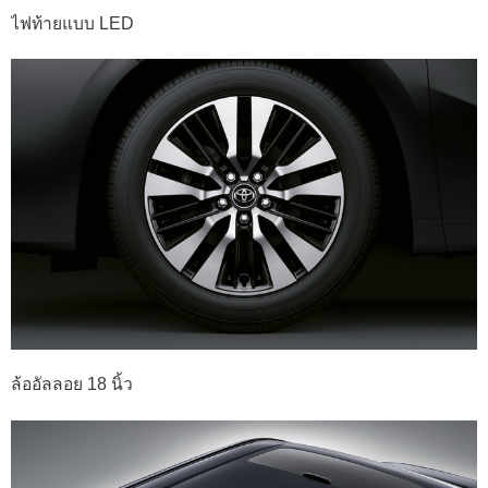
ไฟท้ายแบบ LED
ล้ออัลลอย 18 นิ้ว