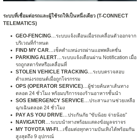
ระบบที่เชื่อมต่อรถและผู้ใช้รถให้เป็นหนึ่งเดียว (T-CONNECT
TELEMATICS)
GEO-FENCING
…ระบบแจ้งเตือนเมื่อรถเคลื่อนตัวออกจาก
บริเวณที่กำหนด
FIND MY CAR
…เช็คตำแหน่งรถผ่านแอพพลิเคชั่น
PARKING ALERT
…ระบบแจ้งเตือนผ่าน Notification เมื่อ
รถถูกสตาร์ทหรือเคลื่อนที่
STOLEN VEHICLE TRACKING
…ระบบตรวจสอบ
ตำแหน่งรถยนต์เมื่อถูกโจรกรรม
OPS (OPERATOR SERVICE)
…ผู้ช่วยค้นหาเส้นทาง
ตลอด 24 ชั่วโมง พร้อมบริการจองร้านอาหารชั้นนำ
SOS EMERGENCY SERVICE
…ประสานงานช่วยเหลือ
ฉุกเฉินตลอด 24 ชั่วโมง
PAY AS YOU DRIVE
…ประกันภัย “ขับน้อย จ่ายน้อย”
NAVIGATOR
…ระบบนำทางพร้อมแสดงข้อมูลจราจร
MY TOYOTA WI-FI
…เชื่อมต่อทุกความบันเทิงได้พร้อมกัน
สูงสุดถึง 9 อุปกรณ์