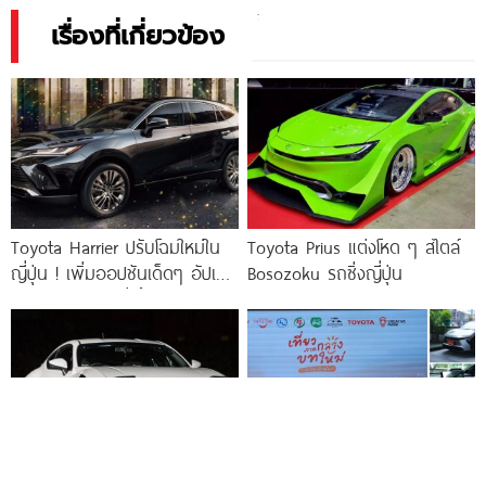
เรื่องที่เกี่ยวข้อง
Toyota Harrier ปรับโฉมใหม่ใน
Toyota Prius แต่งโหด ๆ สไตล์
ญี่ปุ่น ! เพิ่มออปชันเด็ดๆ อัปเก
Bosozoku รถซิ่งญี่ปุ่น
รดลุคให้หล่อเข้มยิ่งขึ้น ตัดเหลือ
แค่รุ่นเครื่องเบนซิน 2.5 ลิตร ไฮ
บริด
Toyota GR 86 ปลุกวิญญาณ
TOYOTA ผนึก ททท. ชวน Gen