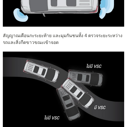
สัญญาณเตือนกะระยะท้าย และมุมกันชนทั้ง 4 ตรวจระยะระหว่าง
รถและสิ่งกีดขาวขณะเข้าจอด