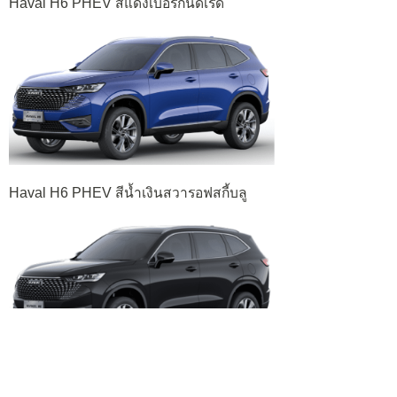
Haval H6 PHEV สีแดงเบอร์กันดีเรด
Haval H6 PHEV สีน้ำเงินสวารอฟสกี้บลู
Haval H6 PHEV สีดำซันแบล็ค