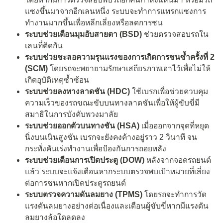
แซงขึ้นมาจากอีกเลนหนึ่ง ระบบจะทำการแทรกแซงการ
ทำงานมากขึ้นเพื่อหลีกเลี่ยงหรือลดการชน
ระบบช่วยเตือนมุมอับสายตา (
BSD)
ช่วยตรวจสอบรถใน
เลนที่ติดกัน
ระบบช่วยชะลอความรุนแรงของการเกิดการชนซ้ำครั้งที่
2
(
SCM)
โดยรถจะพยายามรักษาเสถียรภาพเอาไว้เพื่อไม่ให้
เกิดอุบัติเหตุซ้ำซ้อน
ระบบช่วยลงทางลาดชัน (
HDC)
ใช้เบรกเพื่อช่วยควบคุม
ความเร็วของรถขณะขับบนทางลาดชันเพื่อให้ผู้ขับขี่มี
สมาธิในการบังคับพวงมาลัย
ระบบช่วยออกตัวบนทางชัน (
HS
A)
เมื่อออกจากจุดที่หยุด
นิ่งบนเนินสูงชัน เบรกจะยังคงค้างอยู่ราว 2 วินาที จน
กระทั่งคันเร่งทำงานเพื่อป้องกันการถอยหลัง
ระบบช่วยเตือนการเปิดประตู (
DOW)
หลังจากจอดรถยนต์
แล้ว ระบบจะแจ้งเตือนหากระบบตรวจพบเป้าหมายที่เสี่ยง
ต่อการชนหากเปิดประตูรถยนต์
ระบบตรวจความดันลมยาง (
TPMS)
โดยรถจะทำการวัด
แรงดันลมยางอย่างต่อเนื่องและเตือนผู้ขับขี่หากมีแรงดัน
ลมยางล้อใดลดลง