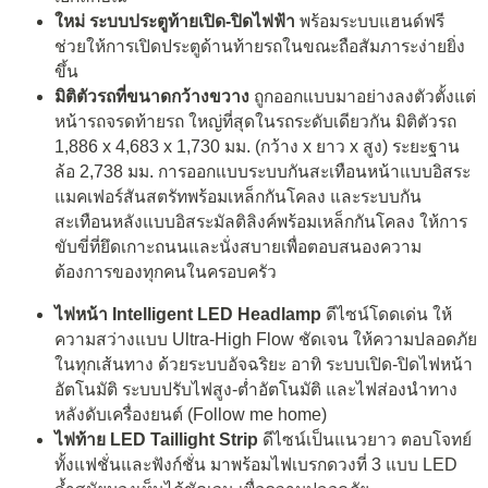
ใหม่ ระบบประตูท้ายเปิด-ปิดไฟฟ้า
พร้อมระบบแฮนด์ฟรี
ช่วยให้การเปิดประตูด้านท้ายรถในขณะถือสัมภาระง่ายยิ่ง
ขึ้น
มิติตัวรถที่ขนาดกว้างขวาง
ถูกออกแบบมาอย่างลงตัวตั้งแต่
หน้ารถจรดท้ายรถ ใหญ่ที่สุดในรถระดับเดียวกัน มิติตัวรถ
1,886 x 4,683 x 1,730 มม. (กว้าง x ยาว x สูง) ระยะฐาน
ล้อ 2,738 มม. การออกแบบระบบกันสะเทือนหน้าแบบอิสระ
แมคเฟอร์สันสตรัทพร้อมเหล็กกันโคลง และระบบกัน
สะเทือนหลังแบบอิสระมัลติลิงค์พร้อมเหล็กกันโคลง ให้การ
ขับขี่ที่ยึดเกาะถนนและนั่งสบายเพื่อตอบสนองความ
ต้องการของทุกคนในครอบครัว
ไฟหน้า
Intelligent LED Headlamp
ดีไซน์โดดเด่น ให้
ความสว่างแบบ Ultra-High Flow ชัดเจน ให้ความปลอดภัย
ในทุกเส้นทาง ด้วยระบบอัจฉริยะ อาทิ ระบบเปิด-ปิดไฟหน้า
อัตโนมัติ ระบบปรับไฟสูง-ต่ำอัตโนมัติ และไฟส่องนำทาง
หลังดับเครื่องยนต์ (Follow me home)
ไฟท้าย
LED Taillight Strip
ดีไซน์เป็นแนวยาว ตอบโจทย์
ทั้งแฟชั่นและฟังก์ชั่น มาพร้อมไฟเบรกดวงที่ 3 แบบ LED