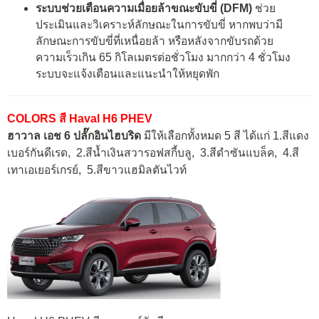
ระบบช่วยเตือนความเมื่อยล้าขณะขับขี่ (
DFM)
ช่วย
ประเมินและวิเคราะห์ลักษณะในการขับขี่ หากพบว่ามี
ลักษณะการขับขี่ที่เหนื่อยล้า หรือหลังจากขับรถด้วย
ความเร็วเกิน 65 กิโลเมตรต่อชั่วโมง มากกว่า 4 ชั่วโมง
ระบบจะแจ้งเตือนและแนะนำให้หยุดพัก
COLORS สี Haval H6 PHEV
ฮาวาล เอช 6 ปลั๊กอินไฮบริด
มีให้เลือกทั้งหมด 5 สี ได้แก่ 1.สีแดง
เบอร์กันดีเรด, 2.สีน้ำเงินสวารอฟสกี้บลู, 3.สีดำซันแบล็ค, 4.สี
เทาเอเยอร์เกรย์, 5.สีขาวแฮมิลตันไวท์