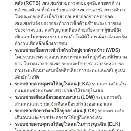
หลัง
(RCTB)
เซนเซอร์ช่วยตรวจสอบจุดอับสายตาด้าน
หลังของตัวรถทั้งด้านซ้ายและด้านขวาของช่องทางเดินรถ
ในขณะถอยหลัง เมื่อกำลังถอยหลังออกจากช่องจอด
เซนเซอร์หลังของรถจะทำการเช็กด้านซ้ายและขวาของ
ช่องจราจรและ ส่งสัญญาณเตือนด้วยเสียง หากผู้ขับขี่ยัง
เพิกเฉย ไม่หยุดรถ ระบบเบรกอัตโนมัติในกรณีฉุกเฉินจะเริ่ม
ทำงานเพื่อหลีกเลี่ยงการชน
ระบบช่วยเลี่ยงการเข้าใกล้รถใหญ่จากด้านข้าง (
WDS)
โดยระบบจะตรวจสอบรถบรรทุกขนาดใหญ่หรือรถที่มีขนาด
ยาว​ ในระหว่างการแซง ระบบจะรักษาช่องว่างระหว่างรถ
ตามระยะที่เหมาะสม​เพื่อหลีกเลี่ยงการปะทะ และกลับสู่เลน
เดิมอัตโนมัติ
ระบบช่วยควบคุมรถให้อยู่ในเลน (
LKA)
ระบบตรวจจับเส้น
ถนนและช่วยประคองพวงมาลัยให้รถอยู่ในเลน
ระบบช่วยเตือนเมื่อรถออกนอกเลน (
LDW)
ระบบตรวจจับ
เส้นถนนและช่วยแจ้งเตือนเมื่อรถกำลังออกนอกเลน
ระบบช่วยรักษาระยะให้อยู่กลางเลน (
LCK)
ระบบตรวจจับ
เส้นถนนและช่วยประคองรถให้อยู่กึ่งกลางเลน
ระบบช่วยควบคุมรถให้อยู่ในเลนในภาวะฉุกเฉิน (
ELK)
โดยหากมีการตรวจสอบพบรถอีกคันกำลังแล่นมา หรือมีรถ