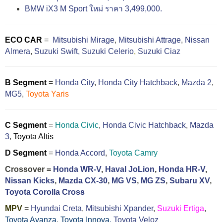
BMW iX3 M Sport ใหม่ ราคา 3,499,000.
ECO CAR
=
Mitsubishi Mirage
,
Mitsubishi Attrage
,
Nissan
Almera
,
Suzuki Swift,
Suzuki Celerio
,
Suzuki Ciaz
B Segment
=
Honda City
,
Honda City Hatchback
,
Mazda 2
,
MG5
,
Toyota Yaris
C Segment
=
Honda Civic
,
Honda Civic Hatchback
,
Mazda
3
,
Toyota Altis
D Segment
=
Honda Accord
,
Toyota Camry
Crossover =
Honda WR-V
,
Haval JoLion
,
Honda HR-V
,
Nissan Kicks
,
Mazda CX-30
,
MG VS
,
MG ZS
,
Subaru XV
,
Toyota Corolla Cross
MPV
=
Hyundai Creta
,
Mitsubishi Xpander
,
Suzuki Ertiga
,
Toyota Avanza
,
Toyota Innova,
Toyota Veloz