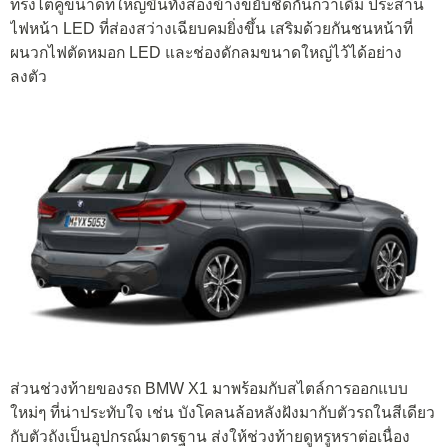
ทรงไตคู่ขนาดที่ใหญ่ขึ้นทั้งสองข้างขยับชิดกันกว่าเดิม ประสาน
ไฟหน้า LED ที่ส่องสว่างเฉียบคมยิ่งขึ้น เสริมด้วยกันชนหน้าที่
ผนวกไฟตัดหมอก LED และช่องดักลมขนาดใหญ่ไว้ได้อย่าง
ลงตัว
ส่วนช่วงท้ายของรถ BMW X1 มาพร้อมกับสไตล์การออกแบบ
ใหม่ๆ ที่น่าประทับใจ เช่น บังโคลนล้อหลังฝังมากับตัวรถในสีเดียว
กับตัวถังเป็นอุปกรณ์มาตรฐาน ส่งให้ช่วงท้ายดูหรูหราต่อเนื่อง