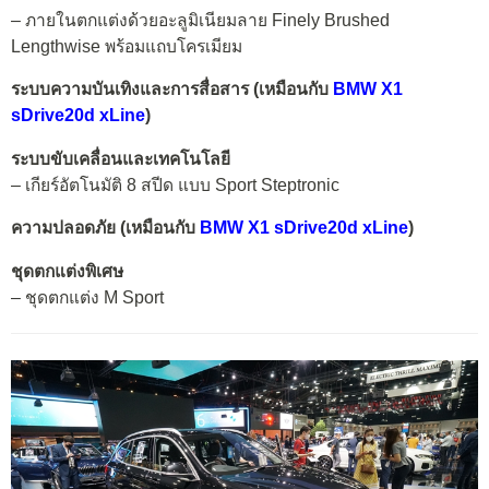
– ภายในตกแต่งด้วยอะลูมิเนียมลาย Finely Brushed
Lengthwise พร้อมแถบโครเมียม
ระบบความบันเทิงและการสื่อสาร (เหมือนกับ
BMW X1
sDrive20d xLine
)
ระบบขับเคลื่อนและเทคโนโลยี
– เกียร์อัตโนมัติ 8 สปีด แบบ Sport Steptronic
ความปลอดภัย (เหมือนกับ
BMW X1 sDrive20d xLine
)
ชุดตกแต่งพิเศษ
– ชุดตกแต่ง M Sport