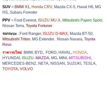
SUV
=
BMW X1
,
Honda CRV
,
Mazda CX-5
,
Haval H6
,
MG
HS,
Subaru Forester
PPV
=
Ford Everest
,
ISUZU MU-X
,
Mitsubishi Pajero Sport
,
Nissan Terra
,
Toyota Fortuner
รถกระบะ
:
Ford Ranger
,
ISUZU D-MAX
,
Mazda BT-50
,
Mitsubishi Triton
,
MG Extender
,
Nissan Navara
,
Toyota
Revo
ราคารถใหม่
BMW
,
BYD
,
FORD
,
HAVAL
,
HONDA
,
HYUNDAI
,
ISUZU
,
MAZDA
,
MG
,
MINI
,
MITSUBISHI
,
MERCEDES-BENZ
,
NETA
,
NISSAN
,
SUZUKI
,
TESLA
,
TOYOTA
,
VOLVO
TAGS
BMW
BMW 2023
BMW 2024
BMW X1
BMW X1 2023
BMW X1 2024
BMW X1 ดาวน์
BMW X1 ตารางผ่อน
BMW X1 ราคา
BMW X1 ใหม่
BMW ดาวน์
BMW ตารางผ่อน
BMW ราคา
BMW ใหม่