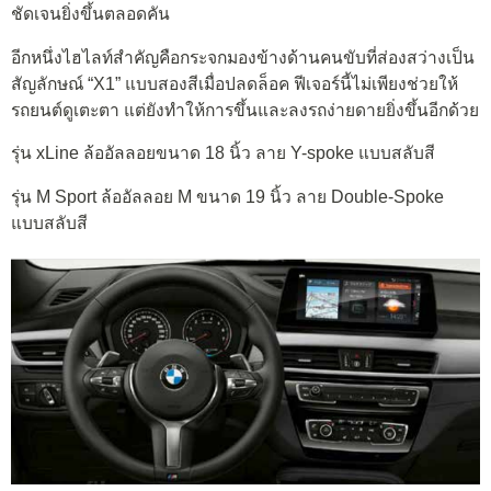
ชัดเจนยิ่งขึ้นตลอดคัน
อีกหนึ่งไฮไลท์สำคัญคือกระจกมองข้างด้านคนขับที่ส่องสว่างเป็น
สัญลักษณ์ “X1” แบบสองสีเมื่อปลดล็อค ฟีเจอร์นี้ไม่เพียงช่วยให้
รถยนต์ดูเตะตา แต่ยังทำให้การขึ้นและลงรถง่ายดายยิ่งขึ้นอีกด้วย
รุ่น xLine ล้ออัลลอยขนาด 18 นิ้ว ลาย Y-spoke แบบสลับสี
รุ่น M Sport ล้ออัลลอย M ขนาด 19 นิ้ว ลาย Double-Spoke
แบบสลับสี