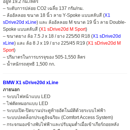
อยู่ที่ 19.2 กม./ลิตร
– ระดับการปล่อย CO2 เฉลี่ย 137 กรัม/กม.
– ล้ออัลลอย ขนาด 18 นิ้ว ลาย Y-Spoke แบบสลับสี (
X1
sDrive20d xLine
) และ ล้ออัลลอย M ขนาด 19 นิ้ว ลาย Double-
Spoke แบบสลับสี (
X1 sDrive20d M Sport
)
– ขนาดยาง ล้อ 7.5 J x 18 / ยาง 225/50 R18 (
X1 sDrive20d
xLine
) และ ล้อ 8 J x 19 / ยาง 225/45 R19 (
X1 sDrive20d M
Sport
)
– ปริมาตรในการบรรจุของ 505-1,550 ลิตร
– น้ำหนักรถสุทธิ 1,500 กก.
BMW X1 sDrive20d xLine
ภายนอก
– ระบบไฟหน้าแบบ LED
– ไฟตัดหมอกแบบ LED
– ระบบเปิด-ปิดบานประตูท้ายอัตโนมัติด้วยระบบไฟฟ้า
– ระบบปลดล็อกประตูอัจฉริยะ (Comfort Access System)
– กระจกมองข้างพับไฟฟ้าและปรับมุมต่ำเมื่อเข้าเกียร์ถอยหลัง