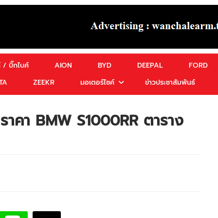
 / บิ๊กไบค์
AION
BYD
DEEPAL
FORD
TA
ZEEKR
มอเตอร์ไซค์
ข่าวประชาสัมพันธ์
 ราคา BMW S1000RR ตาราง