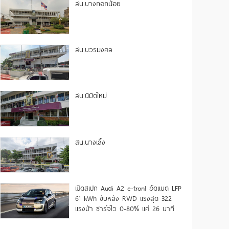
สน.บางกอกน้อย
สน.บวรมงคล
สน.นิมิตใหม่
สน.นางเลิ้ง
เปิดสเปก Audi A2 e-tron! อัดแบต LFP
61 kWh ขับหลัง RWD แรงสุด 322
แรงม้า ชาร์จไว 0-80% แค่ 26 นาที