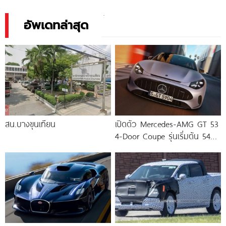
เทนเดอร์ ตารางผ่อน-ดาวน์
อัพเดทล่าสุด
สน.บางขุนเทียน
เปิดตัว Mercedes-AMG GT 53
4-Door Coupe รุ่นเริ่มต้น 544
แรงม้า แรงบิด