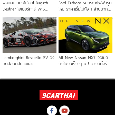
ผลิตคันเดียวในโลก! Bugatti
Ford Fathom รถกระบะไฟฟ้ารุ่น
Destrier ไฮเปอร์คาร์ W16
ใหม่ ราคาเริ่มไม่ถึง 1 ล้านบาท !
ความแรง 1,578 แรงม้า ย่อร่าง
ใช้แพลตฟอร์ม UEV ใหม่
จากรถแข่ง Bugatti
Lamborghini Revuelto SV วิ่ง
All New Nissan NX7 จ่อเปิด
ทดสอบที่สนามแข่ง
ตัวในจีนเร็ว ๆ นี้ ! อาจมีทั้งรุ่น
Hockenheimring ก่อนเปิดตัว
ไฟฟ้าล้วน
จริง 14 สิงหาคมนี้ ! เร็วกว่า