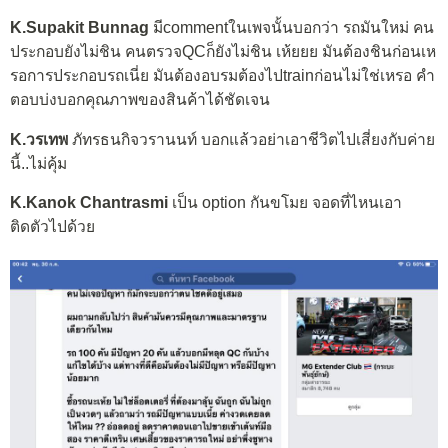
K.Supakit Bunnag
มีcommentในเพจนั้นบอกว่า รถมันใหม่ คน
ประกอบยังไม่ชิน คนตรวจQCก็ยังไม่ชิน เห้ยยย มันต้องชินก่อนเห
รอการประกอบรถเนี่ย มันต้องอบรมต้องไปtrainก่อนไม่ใช่เหรอ คำ
ตอบบ่งบอกคุณภาพของสินค้าได้ชัดเจน
K.วรเทพ
ภัทรธนกิจวรานนท์ บอกแล้วอย่าเอาชีวิตไปเสี่ยงกับค่าย
นี้..ไม่คุ้ม
K.Kanok Chantrasmi
เป็น option กันขโมย จอดที่ไหนเอา
ติดตัวไปด้วย