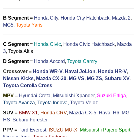
B Segment
=
Honda City
,
Honda City Hatchback
,
Mazda 2
,
MG5
,
Toyota Yaris
C Segment
=
Honda Civic
,
Honda Civic Hatchback
,
Mazda
3
,
Toyota Altis
D Segment
=
Honda Accord
,
Toyota Camry
Crossover =
Honda WR-V
,
Haval JoLion
,
Honda HR-V
,
Nissan Kicks
,
Mazda CX-30
,
MG VS
,
MG ZS
,
Subaru XV
,
Toyota Corolla Cross
MPV
=
Hyundai Creta
,
Mitsubishi Xpander
,
Suzuki Ertiga
,
Toyota Avanza
,
Toyota Innova,
Toyota Veloz
SUV
=
BMW X1
,
Honda CRV
,
Mazda CX-5
,
Haval H6
,
MG
HS,
Subaru Forester
PPV
=
Ford Everest
,
ISUZU MU-X
,
Mitsubishi Pajero Sport
,
Nissan Terra
,
Toyota Fortuner