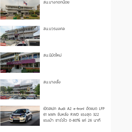
สน.บางกอกน้อย
สน.บวรมงคล
สน.นิมิตใหม่
สน.นางเลิ้ง
เปิดสเปก Audi A2 e-tron! อัดแบต LFP
61 kWh ขับหลัง RWD แรงสุด 322
แรงม้า ชาร์จไว 0-80% แค่ 26 นาที