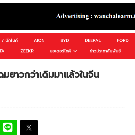
 / บิ๊กไบค์
AION
BYD
DEEPAL
FORD
TA
ZEEKR
มอเตอร์ไซค์
ข่าวประชาสัมพันธ์
มยาวกว่าเดิมมาแล้วในจีน