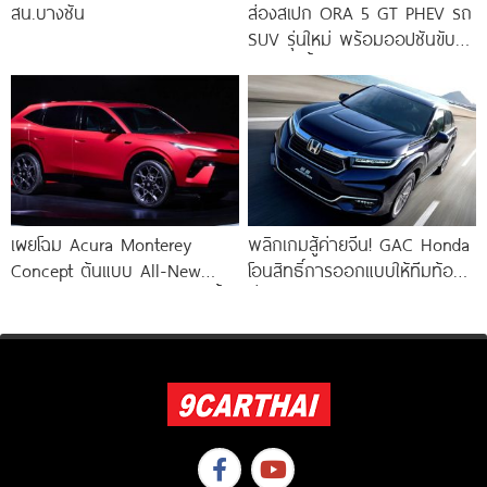
สน.บางชัน
ส่องสเปก ORA 5 GT PHEV รถ
SUV รุ่นใหม่ พร้อมออปชันขับขี่
อัจฉริยะล้ำยุค
เผยโฉม Acura Monterey
พลิกเกมสู้ค่ายจีน! GAC Honda
Concept ต้นแบบ All-New
โอนสิทธิ์การออกแบบให้ทีมท้อง
Acura RDX Hybrid ดีไซน์สุดล้ำ
ถิ่นนำทัพ EV และไฮบริดรุ่นใหม่