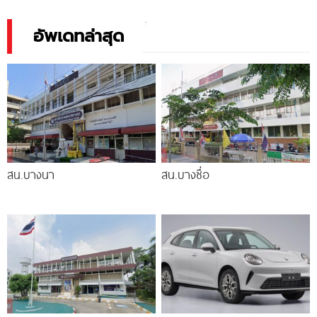
แรงม้า วิ่งไกลสุด
ตารางผ่อน-ดาวน์
อัพเดทล่าสุด
สน.บางนา
สน.บางซื่อ