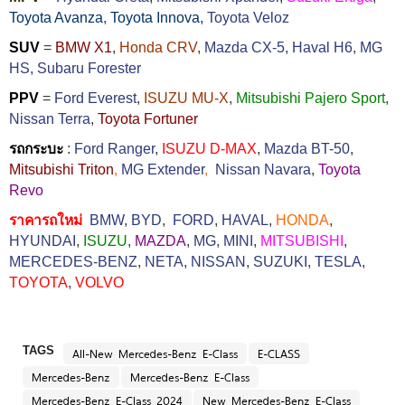
Toyota Avanza
,
Toyota Innova,
Toyota Veloz
SUV
=
BMW X1
,
Honda CRV
,
Mazda CX-5
,
Haval H6
,
MG
HS,
Subaru Forester
PPV
=
Ford Everest
,
ISUZU MU-X
,
Mitsubishi Pajero Sport
,
Nissan Terra
,
Toyota Fortuner
รถกระบะ
:
Ford Ranger
,
ISUZU D-MAX
,
Mazda BT-50
,
Mitsubishi Triton
,
MG Extender
,
Nissan Navara
,
Toyota
Revo
ราคารถใหม่
BMW
,
BYD
,
FORD
,
HAVAL
,
HONDA
,
HYUNDAI
,
ISUZU
,
MAZDA
,
MG
,
MINI
,
MITSUBISHI
,
MERCEDES-BENZ
,
NETA
,
NISSAN
,
SUZUKI
,
TESLA
,
TOYOTA
,
VOLVO
TAGS
All-New Mercedes-Benz E-Class
E-CLASS
Mercedes-Benz
Mercedes-Benz E-Class
Mercedes-Benz E-Class 2024
New Mercedes-Benz E-Class