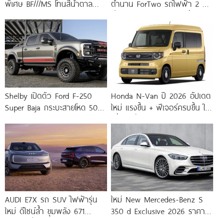
พิเศษ BF///MS โทนสีน้ำตาล
ตำนาน ForTwo รถไฟฟ้า 2 ที่
พร้อมโลโก้รูปม้าสุดเท่ และล้อ 20
นั่ง เตรียมเปิดตัวตุลาคมนี้”
นิ้ว
Shelby เปิดตัว Ford F-250
Honda N-Van ปี 2026 อัปเดต
Super Baja กระบะสายโหด 500
ใหม่ แรงขึ้น + ฟีเจอร์ครบขึ้น ใน
แรงม้า ผลิตเพียง
ญี่ปุ่น เริ่ม
AUDI E7X รถ SUV ไฟฟ้ารุ่น
ใหม่ New Mercedes-Benz S
ใหม่ ดีไซน์ล้ำ ขุมพลัง 671
350 d Exclusive 2026 ราคา