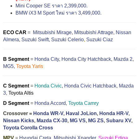
Mini Cooper SE ราคา 2,399,000.
BMW iX3 M Sport ใหม่ ราคา 3,499,000.
ECO CAR
=
Mitsubishi Mirage
,
Mitsubishi Attrage
,
Nissan
Almera
,
Suzuki Swift,
Suzuki Celerio
,
Suzuki Ciaz
B Segment
=
Honda City
,
Honda City Hatchback
,
Mazda 2
,
MG5
,
Toyota Yaris
C Segment
=
Honda Civic
,
Honda Civic Hatchback
,
Mazda
3
,
Toyota Altis
D Segment
=
Honda Accord
,
Toyota Camry
Crossover =
Honda WR-V
,
Haval JoLion
,
Honda HR-V
,
Nissan Kicks
,
Mazda CX-30
,
MG VS
,
MG ZS
,
Subaru XV
,
Toyota Corolla Cross
MPV
=
Hyundai Creta
,
Mitsubishi Xpander
,
Suzuki Ertiga
,