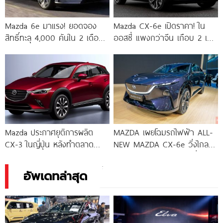
Mazda 6e มาแรง! ยอดจอง
Mazda CX-6e เปิดราคา! ใน
สิทธิ์ทะลุ 4,000 คันใน 2 เดือน
ออสซี่ แพงกว่าจีน เกือบ 2 เท่า
ก่อนปิดแพ็กเกจพิเศษ สิ้นเดือน
!
มกราคมนี้!
Mazda ประกาศยุติการผลิต
MAZDA เผยโฉมรถไฟฟ้า ALL-
CX-3 ในญี่ปุ่น หลังทำตลาด
NEW MAZDA CX-6e วิ่งไกล
ยาวนานตั้งแต่ปี 2015
524 กม. ครั้งแรกในไทย ที่งาน
อัพเดทล่าสุด