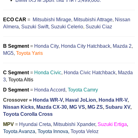
BMW iX3 M Sport ใหม่ ราคา 3,499,000.
ECO CAR
=
Mitsubishi Mirage
,
Mitsubishi Attrage
,
Nissan
Almera
,
Suzuki Swift,
Suzuki Celerio
,
Suzuki Ciaz
B Segment
=
Honda City
,
Honda City Hatchback
,
Mazda 2
,
MG5
,
Toyota Yaris
C Segment
=
Honda Civic
,
Honda Civic Hatchback
,
Mazda
3
,
Toyota Altis
D Segment
=
Honda Accord
,
Toyota Camry
Crossover =
Honda WR-V
,
Haval JoLion
,
Honda HR-V
,
Nissan Kicks
,
Mazda CX-30
,
MG VS
,
MG ZS
,
Subaru XV
,
Toyota Corolla Cross
MPV
=
Hyundai Creta
,
Mitsubishi Xpander
,
Suzuki Ertiga
,
Toyota Avanza
,
Toyota Innova,
Toyota Veloz