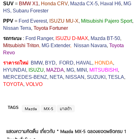
SUV
=
BMW X1
,
Honda CRV
,
Mazda CX-5
,
Haval H6
,
MG
HS,
Subaru Forester
PPV
=
Ford Everest
,
ISUZU MU-X
,
Mitsubishi Pajero Sport
,
Nissan Terra
,
Toyota Fortuner
รถกระบะ
:
Ford Ranger
,
ISUZU D-MAX
,
Mazda BT-50
,
Mitsubishi Triton
,
MG Extender
,
Nissan Navara
,
Toyota
Revo
ราคารถใหม่
BMW
,
BYD
,
FORD
,
HAVAL
,
HONDA
,
HYUNDAI
,
ISUZU
,
MAZDA
,
MG
,
MINI
,
MITSUBISHI
,
MERCEDES-BENZ
,
NETA
,
NISSAN
,
SUZUKI
,
TESLA
,
TOYOTA
,
VOLVO
TAGS
Mazda
MX-5
มาสด้า
แสดงความคิดเห็น เกี่ยวกับ "
Mazda MX-5 ฉลองยอดผลิตครบ 1