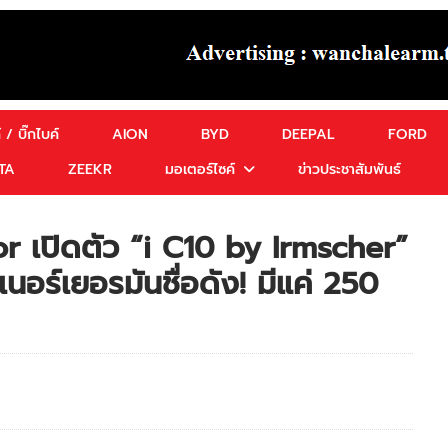
 / บิ๊กไบค์
AION
BYD
DEEPAL
FORD
TA
ZEEKR
มอเตอร์ไซค์
ข่าวประชาสัมพันธ์
r เปิดตัว “i C10 by Irmscher”
นอร์เยอรมันชื่อดัง! มีแค่ 250