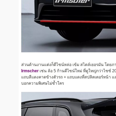
ส่วนด้านงานแต่งก็ดีไซน์หล่อ เข้ม สไตล์เยอรมัน โด
Irmscher
เช่น ล้อ 5 ก้านดีไซน์ใหม่ ที่ดูใหญ่กว่าไซซ์
แถบสีแดงคาดข้างตัวรถ + แถบแดงที่สปลิตเตอร์หน้า แล
บอกความพิเศษไม่ซ้ำใคร