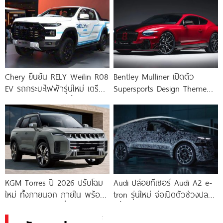
Chery ยืนยัน RELY Weilin R08
Bentley Mulliner เปิดตัว
EV รถกระบะไฟฟ้ารุ่นใหม่ เตรียม
Supersports Design Theme
เปิดตัว 27 มกราคมนี้
ใหม่ โดดเด่นด้วยสีตัวถังไล่เฉด
ซ้าย-ขวาไม่เหมือนใคร
KGM Torres ปี 2026 ปรับโฉม
Audi ปล่อยทีเซอร์ Audi A2 e-
ใหม่ ทั้งภายนอก ภายใน พร้อม
tron รุ่นใหม่ จ่อเปิดตัวช่วงปลาย
ขุมพลัง มีทั้งรุ่นเครื่องยนต์
ปีนี้
เบนซิน เทอร์โบ