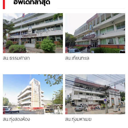
อัพเดทล่าสุด
สน.ธรรมศาลา
สน.เทียนทะเล
สน.ทุ่งสองห้อง
สน.ทุ่งมหาเมฆ