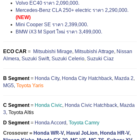
Volvo EC40 ราคา 2,090,000.
Mercedes-Benz CLA 250+ electric ราคา 2,290,000.
(NEW)
Mini Cooper SE ราคา 2,399,000.
BMW iX3 M Sport ใหม่ ราคา 3,499,000.
ECO CAR
=
Mitsubishi Mirage
,
Mitsubishi Attrage
,
Nissan
Almera
,
Suzuki Swift,
Suzuki Celerio
,
Suzuki Ciaz
B Segment
=
Honda City
,
Honda City Hatchback
,
Mazda 2
,
MG5
,
Toyota Yaris
C Segment
=
Honda Civic
,
Honda Civic Hatchback
,
Mazda
3
,
Toyota Altis
D Segment
=
Honda Accord
,
Toyota Camry
Crossover =
Honda WR-V
,
Haval JoLion
,
Honda HR-V
,