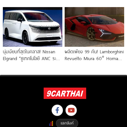
นุ่มเงียบที่สุดในคลาส! Nissan
ผลิตเพียง 99 คัน! Lamborghini
Elgrand “ชูเทคโนโลยี ANC ระบบ
Revuelto Miura 60° Homage
ตัดเสียงรบกวนอัจฉริยะ” ตัด
รุ่นพิเศษ V12
เสียงถนน-เครื่องยนต์ e-POWER
ไร้เสียงรบกวน
แลกลิงค์