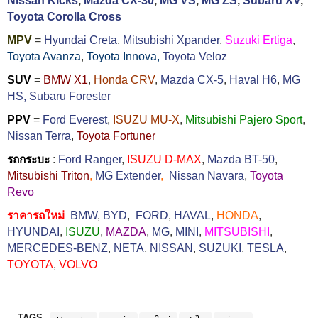
Nissan Kicks
,
Mazda CX-30
,
MG VS
,
MG ZS
,
Subaru XV
,
Toyota Corolla Cross
MPV
=
Hyundai Creta
,
Mitsubishi Xpander
,
Suzuki Ertiga
,
Toyota Avanza
,
Toyota Innova,
Toyota Veloz
SUV
=
BMW X1
,
Honda CRV
,
Mazda CX-5
,
Haval H6
,
MG
HS,
Subaru Forester
PPV
=
Ford Everest
,
ISUZU MU-X
,
Mitsubishi Pajero Sport
,
Nissan Terra
,
Toyota Fortuner
รถกระบะ
:
Ford Ranger
,
ISUZU D-MAX
,
Mazda BT-50
,
Mitsubishi Triton
,
MG Extender
,
Nissan Navara
,
Toyota
Revo
ราคารถใหม่
BMW
,
BYD
,
FORD
,
HAVAL
,
HONDA
,
HYUNDAI
,
ISUZU
,
MAZDA
,
MG
,
MINI
,
MITSUBISHI
,
MERCEDES-BENZ
,
NETA
,
NISSAN
,
SUZUKI
,
TESLA
,
TOYOTA
,
VOLVO
TAGS