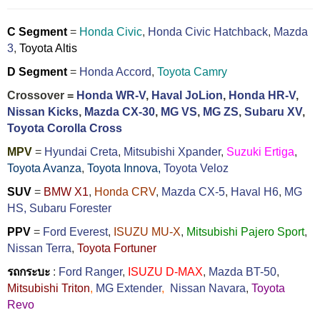
C Segment
=
Honda Civic
,
Honda Civic Hatchback
,
Mazda
3
,
Toyota Altis
D Segment
=
Honda Accord
,
Toyota Camry
Crossover =
Honda WR-V
,
Haval JoLion
,
Honda HR-V
,
Nissan Kicks
,
Mazda CX-30
,
MG VS
,
MG ZS
,
Subaru XV
,
Toyota Corolla Cross
MPV
=
Hyundai Creta
,
Mitsubishi Xpander
,
Suzuki Ertiga
,
Toyota Avanza
,
Toyota Innova,
Toyota Veloz
SUV
=
BMW X1
,
Honda CRV
,
Mazda CX-5
,
Haval H6
,
MG
HS,
Subaru Forester
PPV
=
Ford Everest
,
ISUZU MU-X
,
Mitsubishi Pajero Sport
,
Nissan Terra
,
Toyota Fortuner
รถกระบะ
:
Ford Ranger
,
ISUZU D-MAX
,
Mazda BT-50
,
Mitsubishi Triton
,
MG Extender
,
Nissan Navara
,
Toyota
Revo