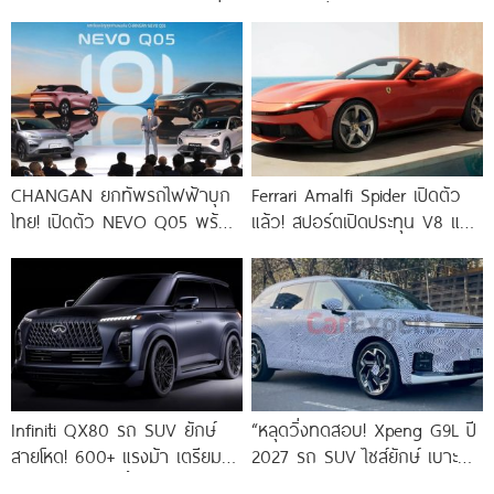
ไกล 400 กม. พร้อมโปรแรงที่
2.5 ลิตร วิ่งไฟฟ้าได้ 170
งาน
CHANGAN ยกทัพรถไฟฟ้าบุก
Ferrari Amalfi Spider เปิดตัว
ไทย! เปิดตัว NEVO Q05 พร้อม
แล้ว! สปอร์ตเปิดประทุน V8 แรง
โปรแรงใน Motor Show 2026
631 แรงม้า 0-100
Infiniti QX80 รถ SUV ยักษ์
“หลุดวิ่งทดสอบ! Xpeng G9L ปี
สายโหด! 600+ แรงม้า เตรียม
2027 รถ SUV ไซส์ยักษ์ เบาะนั่ง
บุกตลาดปลายปีนี้
3