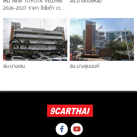
ใหม่ NEW TOYOTA VELLFIRE
สน.บางคอแหลม
2026-2027 ราคา โตโยต้า เวล
ไฟร์ ตารางผ่อน-ดาวน์
สน.บางเขน
สน.บางขุนนนท์