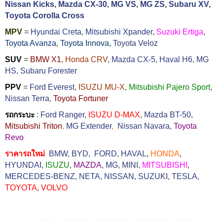
Nissan Kicks
,
Mazda CX-30
,
MG VS
,
MG ZS
,
Subaru XV
,
Toyota Corolla Cross
MPV
=
Hyundai Creta
,
Mitsubishi Xpander
,
Suzuki Ertiga
,
Toyota Avanza
,
Toyota Innova,
Toyota Veloz
SUV
=
BMW X1
,
Honda CRV
,
Mazda CX-5
,
Haval H6
,
MG
HS,
Subaru Forester
PPV
=
Ford Everest
,
ISUZU MU-X
,
Mitsubishi Pajero Sport
,
Nissan Terra
,
Toyota Fortuner
รถกระบะ
:
Ford Ranger
,
ISUZU D-MAX
,
Mazda BT-50
,
Mitsubishi Triton
,
MG Extender
,
Nissan Navara
,
Toyota
Revo
ราคารถใหม่
BMW
,
BYD
,
FORD
,
HAVAL
,
HONDA
,
HYUNDAI
,
ISUZU
,
MAZDA
,
MG
,
MINI
,
MITSUBISHI
,
MERCEDES-BENZ
,
NETA
,
NISSAN
,
SUZUKI
,
TESLA
,
TOYOTA
,
VOLVO