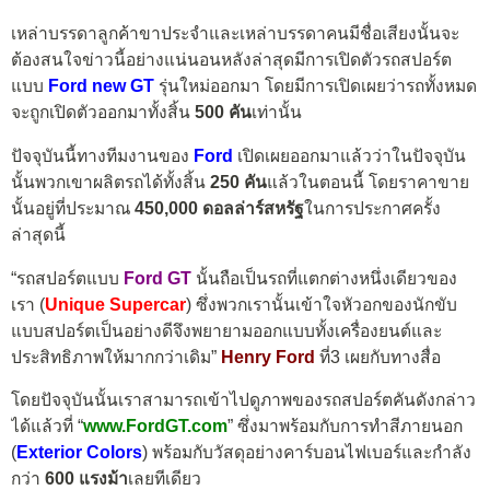
เหล่าบรรดาลูกค้าขาประจำและเหล่าบรรดาคนมีชื่อเสียงนั้นจะ
ต้องสนใจข่าวนี้อย่างแน่นอนหลังล่าสุดมีการเปิดตัวรถสปอร์ต
แบบ
Ford new GT
รุ่นใหม่ออกมา โดยมีการเปิดเผยว่ารถทั้งหมด
จะถูกเปิดตัวออกมาทั้งสิ้น
500 คัน
เท่านั้น
ปัจจุบันนี้ทางทีมงานของ
Ford
เปิดเผยออกมาแล้วว่าในปัจจุบัน
นั้นพวกเขาผลิตรถได้ทั้งสิ้น
250 คัน
แล้วในตอนนี้ โดยราคาขาย
นั้นอยู่ที่ประมาณ
450,000 ดอลล่าร์สหรัฐ
ในการประกาศครั้ง
ล่าสุดนี้
“รถสปอร์ตแบบ
Ford GT
นั้นถือเป็นรถที่แตกต่างหนึ่งเดียวของ
เรา (
Unique Supercar
) ซึ่งพวกเรานั้นเข้าใจหัวอกของนักขับ
แบบสปอร์ตเป็นอย่างดีจึงพยายามออกแบบทั้งเครื่องยนต์และ
ประสิทธิภาพให้มากกว่าเดิม”
Henry Ford
ที่3 เผยกับทางสื่อ
โดยปัจจุบันนั้นเราสามารถเข้าไปดูภาพของรถสปอร์ตคันดังกล่าว
ได้แล้วที่ “
www.FordGT.com
” ซึ่งมาพร้อมกับการทำสีภายนอก
(
Exterior Colors
) พร้อมกับวัสดุอย่างคาร์บอนไฟเบอร์และกำลัง
กว่า
600 แรงม้า
เลยทีเดียว