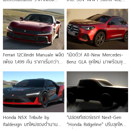
330,000.-
กม. เริ่ม
Ferrari 12Cilindri Manuale ผลิต
“เปิดตัว! All-New Mercedes-
เพียง 1,499 คัน ราคาเริ่มกว่า
Benz GLA ยุคใหม่ มาพร้อมขุม
23 ล้านบาท ก่อนถูกจองหมด
พลัง EV มอเตอร์คู่ AWD 349
เกลี้ยง
Honda NSX Tribute by
“ปล่อยทีเซอร์แรก! Next-Gen
Italdesign บทใหม่ของตำนานที่
“Honda Ridgeline” ปรับลุคใหม่