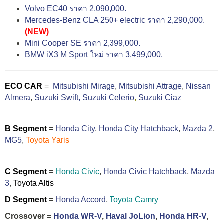
Volvo EC40 ราคา 2,090,000.
Mercedes-Benz CLA 250+ electric ราคา 2,290,000.
(NEW)
Mini Cooper SE ราคา 2,399,000.
BMW iX3 M Sport ใหม่ ราคา 3,499,000.
ECO CAR
=
Mitsubishi Mirage
,
Mitsubishi Attrage
,
Nissan
Almera
,
Suzuki Swift,
Suzuki Celerio
,
Suzuki Ciaz
B Segment
=
Honda City
,
Honda City Hatchback
,
Mazda 2
,
MG5
,
Toyota Yaris
C Segment
=
Honda Civic
,
Honda Civic Hatchback
,
Mazda
3
,
Toyota Altis
D Segment
=
Honda Accord
,
Toyota Camry
Crossover =
Honda WR-V
,
Haval JoLion
,
Honda HR-V
,