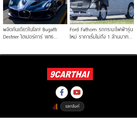
ผลิตคันเดียวในโลก! Bugatti
Ford Fathom รถกระบะไฟฟ้ารุ่น
Destrier ไฮเปอร์คาร์ W16
ใหม่ ราคาเริ่มไม่ถึง 1 ล้านบาท !
ความแรง 1,578 แรงม้า ย่อร่าง
ใช้แพลตฟอร์ม UEV ใหม่
จากรถแข่ง Bugatti
แลกลิงค์