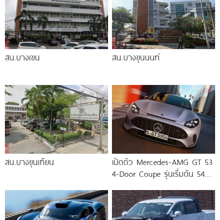
สน.บางเขน
สน.บางขุนนนท์
สน.บางขุนเทียน
เปิดตัว Mercedes-AMG GT 53
4-Door Coupe รุ่นเริ่มต้น 544
แรงม้า แรงบิด