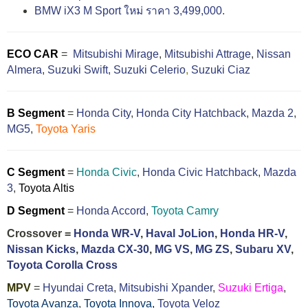
BMW iX3 M Sport ใหม่ ราคา 3,499,000.
ECO CAR
=
Mitsubishi Mirage
,
Mitsubishi Attrage
,
Nissan
Almera
,
Suzuki Swift,
Suzuki Celerio
,
Suzuki Ciaz
B Segment
=
Honda City
,
Honda City Hatchback
,
Mazda 2
,
MG5
,
Toyota Yaris
C Segment
=
Honda Civic
,
Honda Civic Hatchback
,
Mazda
3
,
Toyota Altis
D Segment
=
Honda Accord
,
Toyota Camry
Crossover =
Honda WR-V
,
Haval JoLion
,
Honda HR-V
,
Nissan Kicks
,
Mazda CX-30
,
MG VS
,
MG ZS
,
Subaru XV
,
Toyota Corolla Cross
MPV
=
Hyundai Creta
,
Mitsubishi Xpander
,
Suzuki Ertiga
,
Toyota Avanza
,
Toyota Innova,
Toyota Veloz