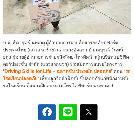
น.ส. ธิดายุทธ์ นพเกตุ ผู้อำนวยการฝ่ายสื่อสารองค์กร
ฟอร์ด
ประเทศไทย (แถวแรกซ้าย) และนางอัจฉรา บัวสมบูรณ์ วันทนี
ยกุล ผู้ช่วยผู้อำนวยการฝ่ายผลิตวิทยุ-โทรทัศน์ กลุ่มบริษัทแปซิฟิค
คอร์ปอเรชั่น จำกัด (แถวแรกขวา) ร่วมเปิดการอบรมโครงการ
“
Driving Skills for Life – ฉลาดขับ ประหยัด ปลอดภัย
” ตอน “
รถ
โรงเรียนปลอดภัย
” เพื่อปลูกจิตสำนึกขับขี่ปลอดภัยแก่พนักงานขับ
รถโรงเรียน ที่สนามฝึกอบรม เมโทร ไลฟ์พาร์ค พระราม 9