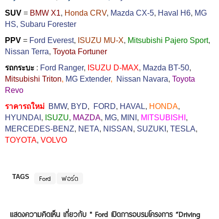
SUV
=
BMW X1
,
Honda CRV
,
Mazda CX-5
,
Haval H6
,
MG
HS,
Subaru Forester
PPV
=
Ford Everest
,
ISUZU MU-X
,
Mitsubishi Pajero Sport
,
Nissan Terra
,
Toyota Fortuner
รถกระบะ
:
Ford Ranger
,
ISUZU D-MAX
,
Mazda BT-50
,
Mitsubishi Triton
,
MG Extender
,
Nissan Navara
,
Toyota
Revo
ราคารถใหม่
BMW
,
BYD
,
FORD
,
HAVAL
,
HONDA
,
HYUNDAI
,
ISUZU
,
MAZDA
,
MG
,
MINI
,
MITSUBISHI
,
MERCEDES-BENZ
,
NETA
,
NISSAN
,
SUZUKI
,
TESLA
,
TOYOTA
,
VOLVO
TAGS
Ford
ฟอร์ด
แสดงความคิดเห็น เกี่ยวกับ "
Ford เปิดการอบรมโครงการ “Driving