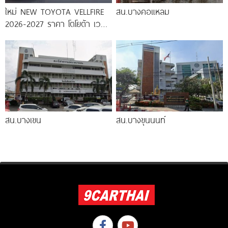
ใหม่ NEW TOYOTA VELLFIRE
สน.บางคอแหลม
2026-2027 ราคา โตโยต้า เวล
ไฟร์ ตารางผ่อน-ดาวน์
สน.บางเขน
สน.บางขุนนนท์