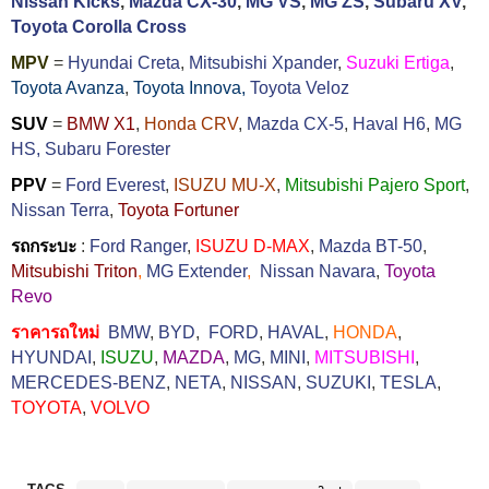
Nissan Kicks
,
Mazda CX-30
,
MG VS
,
MG ZS
,
Subaru XV
,
Toyota Corolla Cross
MPV
=
Hyundai Creta
,
Mitsubishi Xpander
,
Suzuki Ertiga
,
Toyota Avanza
,
Toyota Innova,
Toyota Veloz
SUV
=
BMW X1
,
Honda CRV
,
Mazda CX-5
,
Haval H6
,
MG
HS,
Subaru Forester
PPV
=
Ford Everest
,
ISUZU MU-X
,
Mitsubishi Pajero Sport
,
Nissan Terra
,
Toyota Fortuner
รถกระบะ
:
Ford Ranger
,
ISUZU D-MAX
,
Mazda BT-50
,
Mitsubishi Triton
,
MG Extender
,
Nissan Navara
,
Toyota
Revo
ราคารถใหม่
BMW
,
BYD
,
FORD
,
HAVAL
,
HONDA
,
HYUNDAI
,
ISUZU
,
MAZDA
,
MG
,
MINI
,
MITSUBISHI
,
MERCEDES-BENZ
,
NETA
,
NISSAN
,
SUZUKI
,
TESLA
,
TOYOTA
,
VOLVO