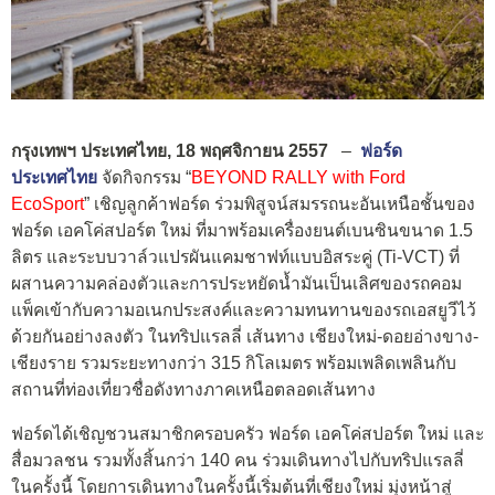
กรุงเทพฯ ประเทศไทย
,
18
พฤศจิกายน
2557
–
ฟอร์ด
ประเทศไทย
จัดกิจกรรม “
BEYOND RALLY with Ford
EcoSport
” เชิญลูกค้าฟอร์ด ร่วมพิสูจน์สมรรถนะอันเหนือชั้นของ
ฟอร์ด เอคโค่สปอร์ต ใหม่ ที่มาพร้อมเครื่องยนต์เบนซินขนาด 1.5
ลิตร และระบบวาล์วแปรผันแคมชาฟท์แบบอิสระคู่ (Ti-VCT) ที่
ผสานความคล่องตัวและการประหยัดน้ำมันเป็นเลิศของรถคอม
แพ็คเข้ากับความอเนกประสงค์และความทนทานของรถเอสยูวีไว้
ด้วยกันอย่างลงตัว ในทริปแรลลี่ เส้นทาง เชียงใหม่-ดอยอ่างขาง-
เชียงราย รวมระยะทางกว่า 315 กิโลเมตร พร้อมเพลิดเพลินกับ
สถานที่ท่องเที่ยวชื่อดังทางภาคเหนือตลอดเส้นทาง
ฟอร์ดได้เชิญชวนสมาชิกครอบครัว ฟอร์ด เอคโค่สปอร์ต ใหม่ และ
สื่อมวลชน รวมทั้งสิ้นกว่า 140 คน ร่วมเดินทางไปกับทริปแรลลี่
ในครั้งนี้ โดยการเดินทางในครั้งนี้เริ่มต้นที่เชียงใหม่ มุ่งหน้าสู่