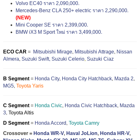
Volvo EC40 ราคา 2,090,000.
Mercedes-Benz CLA 250+ electric ราคา 2,290,000.
(NEW)
Mini Cooper SE ราคา 2,399,000.
BMW iX3 M Sport ใหม่ ราคา 3,499,000.
ECO CAR
=
Mitsubishi Mirage
,
Mitsubishi Attrage
,
Nissan
Almera
,
Suzuki Swift,
Suzuki Celerio
,
Suzuki Ciaz
B Segment
=
Honda City
,
Honda City Hatchback
,
Mazda 2
,
MG5
,
Toyota Yaris
C Segment
=
Honda Civic
,
Honda Civic Hatchback
,
Mazda
3
,
Toyota Altis
D Segment
=
Honda Accord
,
Toyota Camry
Crossover =
Honda WR-V
,
Haval JoLion
,
Honda HR-V
,