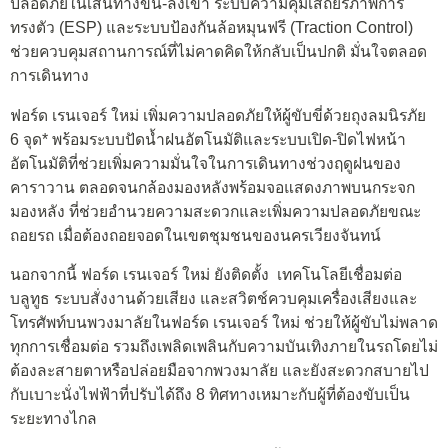
ปลอดภัยในเส้นทางขึ้น-ลงเขา ระบบความคุมเสถียรภาพการ
ทรงตัว (ESP) และระบบป้องกันล้อหมุนฟรี (Traction Control)
ช่วยควบคุมสถานการณ์ที่ไม่คาดคิดให้กลับเป็นปกติ มั่นใจตลอด
การเดินทาง
ฟอร์ด เรนเจอร์ ใหม่ เพิ่มความปลอดภัยให้ผู้ขับขี่ด้วยถุงลมนิรภัย
6 จุด* พร้อมระบบปัดน้ำฝนอัตโนมัติและระบบเปิด-ปิดไฟหน้า
อัตโนมัติที่ช่วยเพิ่มความมั่นใจในการเดินทางช่วงฤดูฝนของ
คาราวาน ตลอดจนกล้องมองหลังพร้อมจอแสดงภาพบนกระจก
มองหลัง ที่ช่วยอำนวยความสะดวกและเพิ่มความปลอดภัยขณะ
ถอยรถ เมื่อต้องถอยจอดในเขตชุมชนของนครเวียงจันทน์
นอกจากนี้ ฟอร์ด เรนเจอร์ ใหม่ ยังติดตั้ง เทคโนโลยีเชื่อมต่อ
บลูทูธ ระบบสั่งงานด้วยเสียง และสวิตช์ควบคุมเครื่องเสียงและ
โทรศัพท์บนพวงมาลัยในฟอร์ด เรนเจอร์ ใหม่ ช่วยให้ผู้ขับไม่พลาด
ทุกการเชื่อมต่อ รวมถึงเพลิดเพลินกับความบันเทิงภายในรถโดยไม่
ต้องละสายตาหรือปล่อยมือจากพวงมาลัย และยังสะดวกสบายไป
กับเบาะนั่งไฟฟ้าที่ปรับได้ถึง 8 ทิศทางเหมาะกับผู้ที่ต้องขับเป็น
ระยะทางไกล