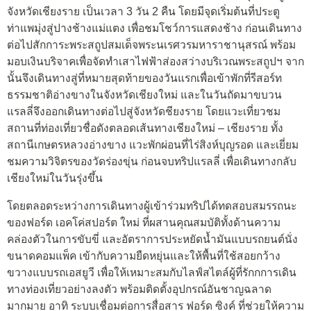
จังหวัดเชียงราย เป็นเวลา 3 วัน 2 คืน โดยมีจุดเริ่มต้นที่ประตู
ท่าแพมุ่งสู่ปางช้างแม่แตง เพื่อชมโชว์การแสดงช้าง ก่อนเดินทาง
ต่อไปสักการะพระสถูปสมเด็จพระนเรศวรมหาราชานุสรณ์ พร้อม
มอบเงินบริจาคเพื่อจัดทำเสาไฟฟ้าส่องสว่างบริเวณพระสถูปฯ จาก
นั้นจึงเดินทางสู่ที่หมายสุดท้ายของวันแรกเพื่อเข้าพักที่รีสอร์ท
ธรรมชาติอ่างขางในจังหวัดเชียงใหม่ และในวันถัดมาขบวน
แรลลี่จึงออกเดินทางต่อไปสู่จังหวัดชียงราย โดยแวะเที่ยวชม
สถานที่ท่องเที่ยวชื่อดังตลอดเส้นทางเชียงใหม่ – เชียงราย ทั้ง
สถานีเกษตรหลวงอ่างขาง แวะพักผ่อนที่ไร่สิงห์บุญรอด และเยี่ยม
ชมความวิจิตรของวัดร่องขุ่น ก่อนจบทริปแรลลี่ เพื่อเดินทางกลับ
เชียงใหม่ในวันรุ่งขึ้น
โดยตลอดระหว่างการเดินทางผู้เข้าร่วมทริปได้ทดสอบสมรรถนะ
ของฟอร์ด เอคโค่สปอร์ต ใหม่ ที่ผสานคุณสมบัติทั้งด้านความ
คล่องตัวในการขับขี่ และอัตราการประหยัดน้ำมันแบบรถยนต์นั่ง
ขนาดคอมแพ็ค เข้ากับความยืดหยุ่นและให้พื้นที่ใช้สอยกว้าง
ขวางแบบรถเอสยูวี เพื่อให้เหมาะสมกับไลฟ์สไตล์ผู้ที่รักกการเดิน
ทางท่องเที่ยวอย่างลงตัว พร้อมติดตั้งอุปกรณ์อันชาญฉลาด
มากมาย อาทิ ระบบเชื่อมต่อการสื่อสาร ฟอร์ด ซิงค์ ที่ช่วยให้ความ