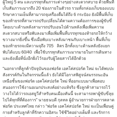
ผู้ใหญ่ 5 คน และบรรทุกสัมภาระต่างๆอย่างสะดวกสบาย ด้วยพื้นที่
เก็บสัมภาระมากถึง 20 ช่องภายในตัวรถ รวมทั้งกล่องเก็บของแบบ
รักษาความเย็นที่สามารถจุเครื่องดื่มได้ถึง 6 กระป๋อง ยังมีพื้นที่เก็บ
ของท้ายรถที่สามารถปรับเปลี่ยนได้ตามความต้องการของผู้ขับขี่
โดยเบาะด้านหลังสามารถปรับเอนไปด้านหลังเพื่อเพิ่มความ
สะดวกสบายหรือพับลงมาเพื่อเพิ่มพื้นที่บรรทุกของท้ายรถให้กว้าง
ขวางมากยิ่งขึ้น ซึ่งเมื่อพับเบาะหลังมาชนกับเบาะหน้า พื้นที่เก็บ
ของท้ายรถจะมีความจุถึง 705 ลิตร อีกทั้งเบาะด้านหลังยังแยก
พับได้แบบ 60/40 เพื่อใช้บรรทุกสัมภาระมากมายในการเดินทาง
และยังเผื่อที่นั่งอีกฝั่งไว้รองรับผู้โดยสารได้อีกด้วย
“นอกจากที่ลูกค้าปัจจุบันของฟอร์ด เอคโค่สปอร์ต ใหม่ จะได้พบปะ
สังสรรค์กันในกิจกรรมนี้แล้ว ยังได้มีโอกาสพิสูจน์สมรรถนะอัน
เหนือชั้นของฟอร์ด เอคโค่สปอร์ต ใหม่ ที่ออกแบบมาเพื่อตอบ
สนองการใช้งานอเนกประสงค์อย่างแท้จริง ซึ่งลูกค้าสามารถไว้
วางใจได้ว่ารถเอสยูวีสำหรับคนเมืองคันนี้ จะสามารถพาผู้ขับขี่ลุย
ไปได้ทุกที่ที่ต้องการ” นายธนบดี กุลทล ผู้อำนวยการฝ่ายการตลาด
ฟอร์ด ประเทศไทย กล่าว “ฟอร์ด เอคโค่สปอร์ต ใหม่ จะเป็นเพื่อนคู่
กายสำหรับลูกค้าที่รักความอิสระ ใช้ชีวิตอย่างเต็มที่ และรักการ