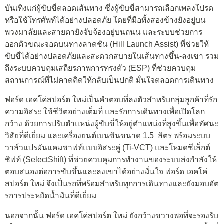
บันเทิงแก่ผู้ขับขี่ตลอดเส้นทาง ซึ่งผู้ขับขี่สามารถเลือกเพลงโปรด
หรือใช้โทรศัพท์ได้อย่างปลอดภัย โดยที่มือทั้งสองข้างยังอยู่บน
พวงมาลัยและสายตายังจับจ้องอยู่บนถนน และระบบช่วยการ
ออกตัวขณะจอดบนทางลาดชัน (Hill Launch Assist) ที่ช่วยให้
ขับขี่ได้อย่างปลอดภัยและสะดวกสบายในเส้นทางขึ้น-ลงเขา รวม
ถึงระบบควบคุมเสถียรภาพการทรงตัว (ESP) ที่ช่วยควบคุม
สถานการณ์ที่ไม่คาดคิดให้กลับเป็นปกติ มั่นใจตลอดการเดินทาง
ฟอร์ด เอคโค่สปอร์ต ใหม่เป็นคำตอบที่ลงตัวสำหรับกลุ่มลูกค้าที่รัก
ความอิสระ ใช้ชีวิตอย่างเต็มที่ และรักการเดินทางเพื่อเปิดโลก
กว้าง ด้วยการปรับตำแหน่งผู้ขับขี่ให้อยู่ตำแหน่งที่สูงขึ้นเพื่อทัศนะ
วิสัยที่ดีเยี่ยม และเครื่องยนต์เบนซินขนาด 1.5 ลิตร พร้อมระบบ
วาล์วแปรผันแคมชาฟท์แบบอิสระคู่ (Ti-VCT) และโหมดซีเล็กต์
ชิฟท์ (SelectShift) ที่ช่วยควบคุมการทำงานของระบบส่งกำลังให้
ตอบสนองต่อการขับขึ้นและลงเขาได้อย่างมั่นใจ ฟอร์ด เอคโค่
สปอร์ต ใหม่ จึงเป็นรถที่พร้อมสำหรับทุกการเดินทางและยังมอบอัต
รการประหยัดน้ำมันที่ดีเยี่ยม
นอกจากนั้น ฟอร์ด เอคโค่สปอร์ต ใหม่ ยังกว้างขวางพอที่จะรองรับ