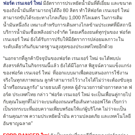
ฟอร์ด เรนเจอร์ ใหม่
มีอัตราการประหยัดน้ำมันที่ดีเยี่ยม และขนาด
ของถังน้ำมันที่สามารถจุได้ถึง 80 ลิตร ทำให้ฟอร์ด เรนเจอร์ ใหม่
สามารถขับได้ระยะทางไกลเกือบ 1,000 กิโลเมตร ในการเติม
น้ำมันหนึ่งถัง เหมาะสำหรับการเดินทางไกลข้ามประเทศที่มีสถานี
บริการน้ำมันเชื้อเพลิงอย่างจำกัด โดยเครื่องยนต์ทุกรุ่นของ ฟอร์ด
เรนเจอร์ ใหม่ ยังได้รับการปรับให้มีอัตราการปล่อยมลภาวะใน
ระดับเดียวกันกับมาตรฐานสูงสุดของประเทศไทยอีกด้วย
“นอกจากที่ลูกค้าปัจจุบันของฟอร์ด เรนเจอร์ ใหม่ จะได้พบปะ
สังสรรค์กันในกิจกรรมนี้แล้ว ยังได้มีโอกาส พิสูจน์ความแข็งแกร่ง
ของฟอร์ด เรนเจอร์ ใหม่ ที่ออกแบบมาเพื่อตอบสนองการใช้งาน
จริงในทุกสภาพถนน ลูกค้าสามารถไว้วางใจได้ไม่ว่าจะต้องขับลุย
น้ำหรือถนนลูกรัง” นายธนบดี กุลทล ผู้อำนวยการฝ่ายการตลาด ฟ
อร์ด ประเทศไทย กล่าว “ฟอร์ด เรนเจอร์ ใหม่ จะเป็นเพื่อนคู่กายไป
กับคุณในทุกที่ไม่ว่าจะบนท้องถนนหรือเส้นทางออฟโร้ด เรียกว่า
เป็นรถกระบะที่มอบความเพียบพร้อมให้แก่ผู้บริโภค ไม่ว่าจะเป็น
ด้านคุณภาพ ความประหยัดน้ำมัน ความปลอดภัย และเทคโนโลยี
อันชาญฉลาด”