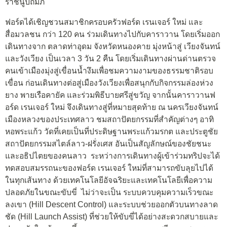
ราชินูปถัมภ์
ฟอร์ดได้เชิญชวนสมาชิกครอบครัวฟอร์ด เรนเจอร์ ใหม่ และ
สื่อมวลชน กว่า 120 คน ร่วมเดินทางไปกับคาราวาน โดยเริ่มออก
เดินทางจาก ตลาดท่าอุดม จังหวัดหนองคาย มุ่งหน้าสู่ เวียงจันทน์
และวังเวียง เป็นเวลา 3 วัน 2 คืน โดยเริ่มเดินทางผ่านด่านตรวจ
คนเข้าเมืองมุ่งสู่เขื่อนน้ำงึมเพื่อชมความงามของธรรมชาติรอบ
เขื่อน ก่อนเดินทางต่อสู่เมืองวังเวียงเพื่อสนุกกับกิจกรรมล่องห่วง
ยาง พายเรือคายัค และร่วมพิธีบายศรีสู่ขวัญ จากนั้นคาราวานฟ
อร์ด เรนเจอร์ ใหม่ จึงเดินทางสู่ที่หมายสุดท้าย ณ นครเวียงจันทน์
เมืองหลวงของประเทศลาว ชมสถาปัตยกรรมที่สำคัญต่างๆ อาทิ
หอพระแก้ว วัดที่เคยเป็นที่ประดิษฐานพระแก้วมรกต และประตูชัย
สถาปัตยกรรมสไตล์ลาว-ฝรั่งเศส อันเป็นสัญลักษณ์ของชัยชนะ
และอธิปไตยของคนลาว ระหว่างการเดินทางผู้เข้าร่วมทริปจะได้
ทดสอบสมรรถนะของฟอร์ด เรนเจอร์ ใหม่ที่สามารถขับลุยไปได้
ในทุกเส้นทาง ด้วยเทคโนโลยีอัจฉริยะและเทคโนโลยีเพื่อความ
ปลอดภัยในขณะขับขี่ ไม่ว่าจะเป็น ระบบควบคุมความเร็วขณะ
ลงเขา (Hill Descent Control) และระบบช่วยออกตัวบนทางลาด
ชัด (Hill Launch Assist) ที่ช่วยให้ขับขี่ได้อย่างสะดวกสบายและ