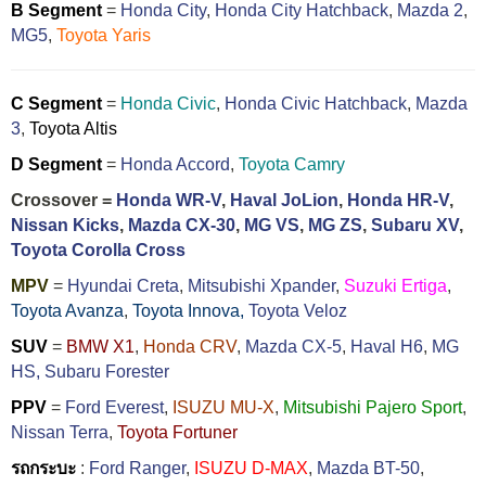
B Segment
=
Honda City
,
Honda City Hatchback
,
Mazda 2
,
MG5
,
Toyota Yaris
C Segment
=
Honda Civic
,
Honda Civic Hatchback
,
Mazda
3
,
Toyota Altis
D Segment
=
Honda Accord
,
Toyota Camry
Crossover =
Honda WR-V
,
Haval JoLion
,
Honda HR-V
,
Nissan Kicks
,
Mazda CX-30
,
MG VS
,
MG ZS
,
Subaru XV
,
Toyota Corolla Cross
MPV
=
Hyundai Creta
,
Mitsubishi Xpander
,
Suzuki Ertiga
,
Toyota Avanza
,
Toyota Innova,
Toyota Veloz
SUV
=
BMW X1
,
Honda CRV
,
Mazda CX-5
,
Haval H6
,
MG
HS,
Subaru Forester
PPV
=
Ford Everest
,
ISUZU MU-X
,
Mitsubishi Pajero Sport
,
Nissan Terra
,
Toyota Fortuner
รถกระบะ
:
Ford Ranger
,
ISUZU D-MAX
,
Mazda BT-50
,