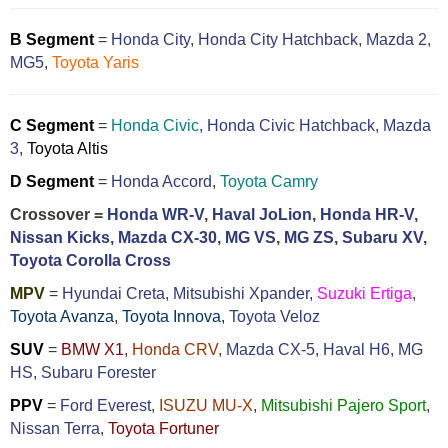
B Segment
=
Honda City
,
Honda City Hatchback
,
Mazda 2
,
MG5
,
Toyota Yaris
C Segment
=
Honda Civic
,
Honda Civic Hatchback
,
Mazda
3
,
Toyota Altis
D Segment
=
Honda Accord
,
Toyota Camry
Crossover =
Honda WR-V
,
Haval JoLion
,
Honda HR-V
,
Nissan Kicks
,
Mazda CX-30
,
MG VS
,
MG ZS
,
Subaru XV
,
Toyota Corolla Cross
MPV
=
Hyundai Creta
,
Mitsubishi Xpander
,
Suzuki Ertiga
,
Toyota Avanza
,
Toyota Innova,
Toyota Veloz
SUV
=
BMW X1
,
Honda CRV
,
Mazda CX-5
,
Haval H6
,
MG
HS,
Subaru Forester
PPV
=
Ford Everest
,
ISUZU MU-X
,
Mitsubishi Pajero Sport
,
Nissan Terra
,
Toyota Fortuner