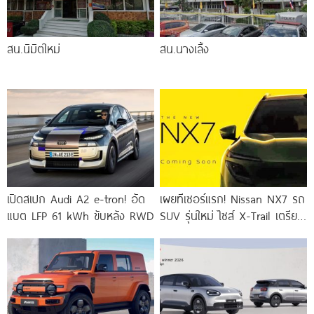
สน.นิมิตใหม่
สน.นางเลิ้ง
เปิดสเปก Audi A2 e-tron! อัด
เผยทีเซอร์แรก! Nissan NX7 รถ
แบต LFP 61 kWh ขับหลัง RWD
SUV รุ่นใหม่ ไซส์ X-Trail เตรียม
ลุยตลาดจีน