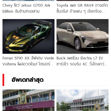
Chery โชว์ Jetour G700 Ark
Toyota เผย GR RAV4 อาจเกิด
Edition ขับข้ามทะเลสาบ
ขึ้นจริง! ถ้าแฟน ๆ เรียกร้อง
มากพอ
Ferrari SF90 XX สีพิเศษ Verde
Buick เผยโฉม Electra L7 EV
Volterra โผล่อวดโฉม! ไฮเปอร์
ชาร์จไว รองรับ 6C วิ่งไกลกว่า
คาร์ 1,016 แรงม้า
700
อัพเดทล่าสุด