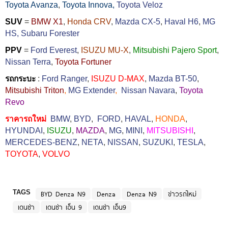
Toyota Avanza
,
Toyota Innova,
Toyota Veloz
SUV
=
BMW X1
,
Honda CRV
,
Mazda CX-5
,
Haval H6
,
MG
HS,
Subaru Forester
PPV
=
Ford Everest
,
ISUZU MU-X
,
Mitsubishi Pajero Sport
,
Nissan Terra
,
Toyota Fortuner
รถกระบะ
:
Ford Ranger
,
ISUZU D-MAX
,
Mazda BT-50
,
Mitsubishi Triton
,
MG Extender
,
Nissan Navara
,
Toyota
Revo
ราคารถใหม่
BMW
,
BYD
,
FORD
,
HAVAL
,
HONDA
,
HYUNDAI
,
ISUZU
,
MAZDA
,
MG
,
MINI
,
MITSUBISHI
,
MERCEDES-BENZ
,
NETA
,
NISSAN
,
SUZUKI
,
TESLA
,
TOYOTA
,
VOLVO
TAGS
BYD Denza N9
Denza
Denza N9
ข่าวรถใหม่
เดนซ่า
เดนซ่า เอ็น 9
เดนซ่า เอ็น9