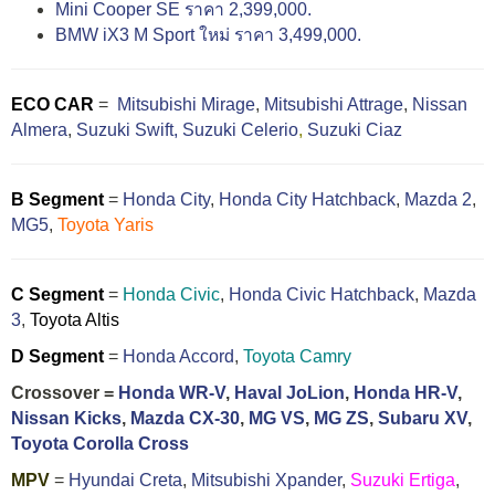
Mini Cooper SE ราคา 2,399,000.
BMW iX3 M Sport ใหม่ ราคา 3,499,000.
ECO CAR
=
Mitsubishi Mirage
,
Mitsubishi Attrage
,
Nissan
Almera
,
Suzuki Swift,
Suzuki Celerio
,
Suzuki Ciaz
B Segment
=
Honda City
,
Honda City Hatchback
,
Mazda 2
,
MG5
,
Toyota Yaris
C Segment
=
Honda Civic
,
Honda Civic Hatchback
,
Mazda
3
,
Toyota Altis
D Segment
=
Honda Accord
,
Toyota Camry
Crossover =
Honda WR-V
,
Haval JoLion
,
Honda HR-V
,
Nissan Kicks
,
Mazda CX-30
,
MG VS
,
MG ZS
,
Subaru XV
,
Toyota Corolla Cross
MPV
=
Hyundai Creta
,
Mitsubishi Xpander
,
Suzuki Ertiga
,