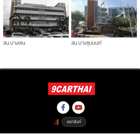
สน.บางเขน
สน.บางขุนนนท์
แลกลิงค์