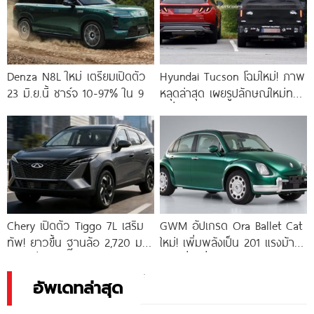
Denza N8L ใหม่ เตรียมเปิดตัว
Hyundai Tucson โฉมใหม่! ภาพ
23 มิ.ย.นี้ ชาร์จ 10-97% ใน 9
หลุดล่าสุด เผยรูปลักษณ์ใหม่ทรง
เหลี่ยม
Chery เปิดตัว Tiggo 7L เสริม
GWM อัปเกรด Ora Ballet Cat
ทัพ! ยาวขึ้น ฐานล้อ 2,720 มม.
ใหม่! เพิ่มพลังเป็น 201 แรงม้า
ในจีนเริ่ม
ลุ้นเปลี่ยนชื่อเป็น
อัพเดทล่าสุด