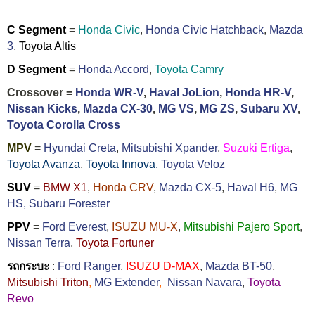
C Segment
=
Honda Civic
,
Honda Civic Hatchback
,
Mazda
3
,
Toyota Altis
D Segment
=
Honda Accord
,
Toyota Camry
Crossover =
Honda WR-V
,
Haval JoLion
,
Honda HR-V
,
Nissan Kicks
,
Mazda CX-30
,
MG VS
,
MG ZS
,
Subaru XV
,
Toyota Corolla Cross
MPV
=
Hyundai Creta
,
Mitsubishi Xpander
,
Suzuki Ertiga
,
Toyota Avanza
,
Toyota Innova,
Toyota Veloz
SUV
=
BMW X1
,
Honda CRV
,
Mazda CX-5
,
Haval H6
,
MG
HS,
Subaru Forester
PPV
=
Ford Everest
,
ISUZU MU-X
,
Mitsubishi Pajero Sport
,
Nissan Terra
,
Toyota Fortuner
รถกระบะ
:
Ford Ranger
,
ISUZU D-MAX
,
Mazda BT-50
,
Mitsubishi Triton
,
MG Extender
,
Nissan Navara
,
Toyota
Revo