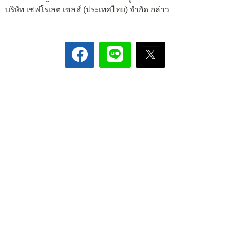
บริษัท เชฟโรเลต เซลส์ (ประเทศไทย) จำกัด กล่าว