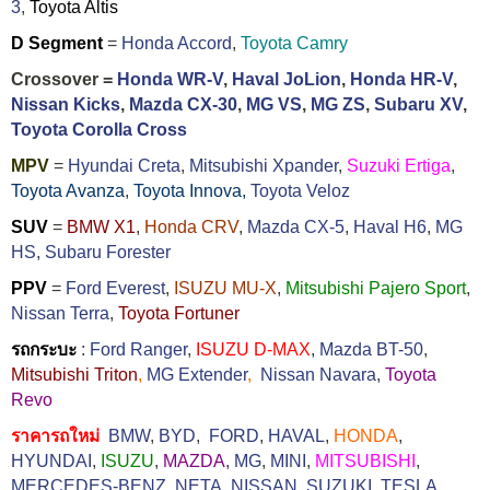
3
,
Toyota Altis
D Segment
=
Honda Accord
,
Toyota Camry
Crossover =
Honda WR-V
,
Haval JoLion
,
Honda HR-V
,
Nissan Kicks
,
Mazda CX-30
,
MG VS
,
MG ZS
,
Subaru XV
,
Toyota Corolla Cross
MPV
=
Hyundai Creta
,
Mitsubishi Xpander
,
Suzuki Ertiga
,
Toyota Avanza
,
Toyota Innova,
Toyota Veloz
SUV
=
BMW X1
,
Honda CRV
,
Mazda CX-5
,
Haval H6
,
MG
HS,
Subaru Forester
PPV
=
Ford Everest
,
ISUZU MU-X
,
Mitsubishi Pajero Sport
,
Nissan Terra
,
Toyota Fortuner
รถกระบะ
:
Ford Ranger
,
ISUZU D-MAX
,
Mazda BT-50
,
Mitsubishi Triton
,
MG Extender
,
Nissan Navara
,
Toyota
Revo
ราคารถใหม่
BMW
,
BYD
,
FORD
,
HAVAL
,
HONDA
,
HYUNDAI
,
ISUZU
,
MAZDA
,
MG
,
MINI
,
MITSUBISHI
,
MERCEDES-BENZ
,
NETA
,
NISSAN
,
SUZUKI
,
TESLA
,