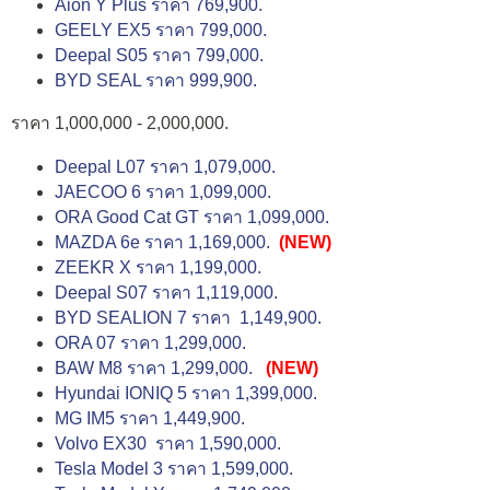
Aion Y Plus ราคา 769,900.
GEELY EX5 ราคา 799,000.
Deepal S05 ราคา 799,000.
BYD SEAL ราคา 999,900.
ราคา 1,000,000 - 2,000,000.
Deepal L07 ราคา 1,079,000.
JAECOO 6 ราคา 1,099,000.
ORA Good Cat GT ราคา 1,099,000.
MAZDA 6e ราคา 1,169,000.
(NEW)
ZEEKR X ราคา 1,199,000.
Deepal S07 ราคา 1,119,000.
BYD SEALION 7 ราคา 1,149,900.
ORA 07 ราคา 1,299,000.
BAW M8 ราคา 1,299,000.
(NEW)
Hyundai IONIQ 5 ราคา 1,399,000.
MG IM5 ราคา 1,449,900.
Volvo EX30 ราคา 1,590,000.
Tesla Model 3 ราคา 1,599,000.