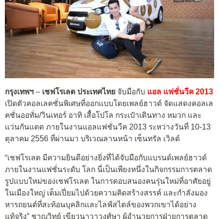
กรุงเทพฯ
–
เชฟโรเลต ประเทศไทย
จับมือกับ
แอล แฟชั่นวีค 2013
เปิดตัวคอลเลคชั่นพิเศษที่ออกแบบโดยเพลย์ฮาวด์ จัดแสดงคอลเล
คชั่นออทั่ม/วินเทอร์ อาทิ เสื้อโปโล กระเป๋าเดินทาง หมวก และ
แว่นกันแดด ภายในงานแอลแฟชั่นวีค 2013 ระหว่างวันที่ 10-13
ตุลาคม 2556 ที่ผ่านมา บริเวณลานหน้า เซ็นทรัล เวิลด์
“เชฟโรเลต มีความยินดีอย่างยิ่งที่ได้จับมือกับแบรนด์เพลย์ฮาวด์
ภายในงานแฟชั่นระดับ โลก นี่เป็นเพียงหนึ่งในกิจกรรมการตลาด
รูปแบบใหม่ของเชฟโรเลต ในการตอบสนองคนรุ่นใหม่ที่อาศัยอยู่
ในเมืองใหญ่ เต็มเปี่ยมไปด้วยความคิดสร้างสรรค์ และกำลังมอง
หารถยนต์ที่สะท้อนบุคลิกและไลฟ์สไตล์ของพวกเขาได้อย่าง
แท้จริง” ชาญวิทย์ เขียวนาวาวงศ์ษา ผู้อำนวยการฝ่ายการตลาด