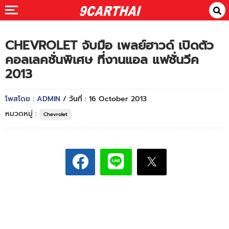
CHEVROLET จับมือ เพลย์ฮาวด์ เปิดตัว
คอลเลคชั่นพิเศษ ที่งานแอล แฟชั่นวีค
2013
โพสโดย : ADMIN
/ วันที่ : 16 October 2013
หมวดหมู่ :
Chevrolet