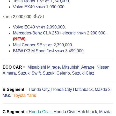
Tesla Model Y ราคา 1,749,000.
Volvo EX40 ราคา 1,990,000.
ราคา 2,000,000. ขึ้นไป
Volvo EC40 ราคา 2,090,000.
Mercedes-Benz CLA 250+ electric ราคา 2,290,000.
(NEW)
Mini Cooper SE ราคา 2,399,000.
BMW iX3 M Sport ใหม่ ราคา 3,499,000.
ECO CAR
=
Mitsubishi Mirage
,
Mitsubishi Attrage
,
Nissan
Almera
,
Suzuki Swift,
Suzuki Celerio
,
Suzuki Ciaz
B Segment
=
Honda City
,
Honda City Hatchback
,
Mazda 2
,
MG5
,
Toyota Yaris
C Segment
=
Honda Civic
,
Honda Civic Hatchback
,
Mazda