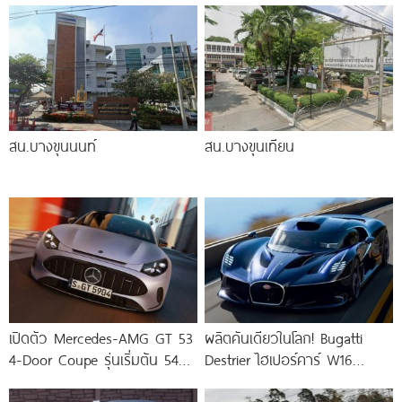
สน.บางขุนนนท์
สน.บางขุนเทียน
เปิดตัว Mercedes-AMG GT 53
ผลิตคันเดียวในโลก! Bugatti
4-Door Coupe รุ่นเริ่มต้น 544
Destrier ไฮเปอร์คาร์ W16
แรงม้า แรงบิด
ความแรง 1,578 แรงม้า ย่อร่าง