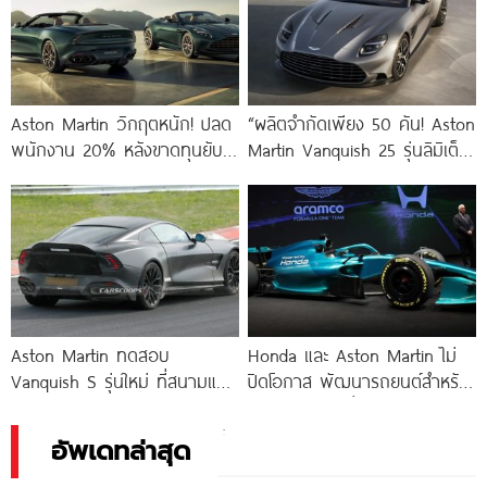
Aston Martin วิกฤตหนัก! ปลด
“ผลิตจำกัดเพียง 50 คัน! Aston
พนักงาน 20% หลังขาดทุนยับ
Martin Vanquish 25 รุ่นลิมิเต็ด
CEO ยอมรับ “ภาษีสหรัฐยุค
ฉลองครบรอบ 25
Donald
Aston Martin ทดสอบ
Honda และ Aston Martin ไม่
Vanquish S รุ่นใหม่ ที่สนามแข่ง
ปิดโอกาส พัฒนารถยนต์สำหรับ
Nürburgring มาพร้อมลุคดุดัน
ใช้งานบนถนนทั่วไป หลังจับมือ
กว่าเดิม
เป็นพันธมิตรในศึก F1 ปี 2026
อัพเดทล่าสุด