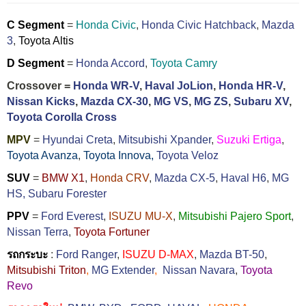
C Segment
=
Honda Civic
,
Honda Civic Hatchback
,
Mazda
3
,
Toyota Altis
D Segment
=
Honda Accord
,
Toyota Camry
Crossover =
Honda WR-V
,
Haval JoLion
,
Honda HR-V
,
Nissan Kicks
,
Mazda CX-30
,
MG VS
,
MG ZS
,
Subaru XV
,
Toyota Corolla Cross
MPV
=
Hyundai Creta
,
Mitsubishi Xpander
,
Suzuki Ertiga
,
Toyota Avanza
,
Toyota Innova,
Toyota Veloz
SUV
=
BMW X1
,
Honda CRV
,
Mazda CX-5
,
Haval H6
,
MG
HS,
Subaru Forester
PPV
=
Ford Everest
,
ISUZU MU-X
,
Mitsubishi Pajero Sport
,
Nissan Terra
,
Toyota Fortuner
รถกระบะ
:
Ford Ranger
,
ISUZU D-MAX
,
Mazda BT-50
,
Mitsubishi Triton
,
MG Extender
,
Nissan Navara
,
Toyota
Revo