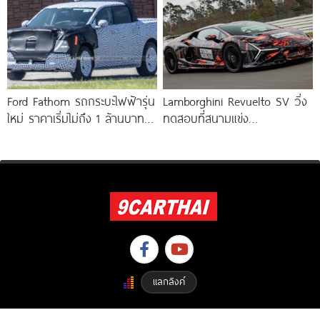
จากรถแข่ง Bugatti
Ford Fathom รถกระบะไฟฟ้ารุ่น
Lamborghini Revuelto SV วิ่ง
ใหม่ ราคาเริ่มไม่ถึง 1 ล้านบาท !
ทดสอบที่สนามแข่ง
ใช้แพลตฟอร์ม UEV ใหม่
Hockenheimring ก่อนเปิดตัว
จริง 14 สิงหาคมนี้ ! เร็วกว่า
แลกลิงค์