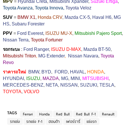
MPV
=
Hyundai Creta
,
Mitsubishi Xpander
,
Suzuki Ertiga
,
Toyota Avanza
,
Toyota Innova,
Toyota Veloz
SUV
=
BMW X1
,
Honda CRV
,
Mazda CX-5
,
Haval H6
,
MG
HS,
Subaru Forester
PPV
=
Ford Everest
,
ISUZU MU-X
,
Mitsubishi Pajero Sport
,
Nissan Terra
,
Toyota Fortuner
รถกระบะ
:
Ford Ranger
,
ISUZU D-MAX
,
Mazda BT-50
,
Mitsubishi Triton
,
MG Extender
,
Nissan Navara
,
Toyota
Revo
ราคารถใหม่
BMW
,
BYD
,
FORD
,
HAVAL
,
HONDA
,
HYUNDAI
,
ISUZU
,
MAZDA
,
MG
,
MINI
,
MITSUBISHI
,
MERCEDES-BENZ
,
NETA
,
NISSAN
,
SUZUKI
,
TESLA
,
TOYOTA
,
VOLVO
TAGS
Ferrari
Honda
Red Bull
Red Bull F-1
Renault
รถแข่ง
รถแข่ง F-1
ฮอนด้า
เฟอร์รารี่
แข่งรถ