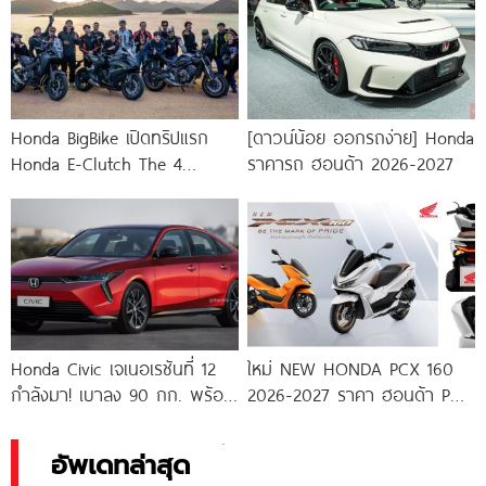
Honda BigBike เปิดทริปแรก
[ดาวน์น้อย ออกรถง่าย] Honda
Honda E-Clutch The 4
ราคารถ ฮอนด้า 2026-2027
Exclusive Xperience พาบิด
พิสูจน์นวัตกรรม
Honda Civic เจเนอเรชันที่ 12
ใหม่ NEW HONDA PCX 160
กำลังมา! เบาลง 90 กก. พร้อม
2026-2027 ราคา ฮอนด้า PCX
ไฮบริด e:HEV
160
อัพเดทล่าสุด