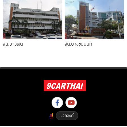
สน.บางเขน
สน.บางขุนนนท์
แลกลิงค์