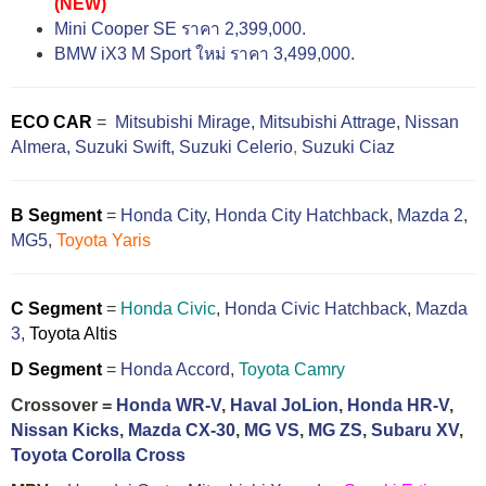
(NEW)
Mini Cooper SE ราคา 2,399,000.
BMW iX3 M Sport ใหม่ ราคา 3,499,000.
ECO CAR
=
Mitsubishi Mirage
,
Mitsubishi Attrage
,
Nissan
Almera
,
Suzuki Swift,
Suzuki Celerio
,
Suzuki Ciaz
B Segment
=
Honda City
,
Honda City Hatchback
,
Mazda 2
,
MG5
,
Toyota Yaris
C Segment
=
Honda Civic
,
Honda Civic Hatchback
,
Mazda
3
,
Toyota Altis
D Segment
=
Honda Accord
,
Toyota Camry
Crossover =
Honda WR-V
,
Haval JoLion
,
Honda HR-V
,
Nissan Kicks
,
Mazda CX-30
,
MG VS
,
MG ZS
,
Subaru XV
,
Toyota Corolla Cross