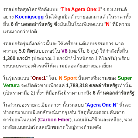
รถสปอร์ตสุดโหดชื่อดังแบบ “
The Agera One:1
” ของแบรนด์
อย่าง
Koenigsegg
นั้นได้ถูกเปิดตัวขายออกมาแล้วในราคาทั้ง
สิ้น
6 ล้านดอลล่าร์สหรัฐ
ซึ่งมันเป็นโฉมพิเศษแบบ “
N
” ที่มีความ
แรงมากกว่าปกติ
รถสปอร์ตรุ่นดังกล่าวนั้นจะใช้เครื่องยนต์แบบธรรมดาขนาด
ความจุ
5.0 ลิตร
แบบเทอร์โบ
V8
(เทอร์โบ 8 สูบ) ให้กำลังทั้งสิ้น
1,360 แรงม้า
(ประมาณ 1 แรงม้า/ น้ำหนักรถ 1 กิโลกรัม) พร้อม
ระบบเบรคของตัวรถที่ให้ความปลอดภัยอย่างยอดเยี่ยม
ในรุ่นรถแบบ “
One:1
” โฉม
N Sport
นั้นทางทีมงานของ
Super
Vettura
จะเปิดตัวขายเพียงแค่
1,788,318 ดอลล่าร์สหรัฐ
เท่านั้น
(เป็นราคามือ 2) ทั้งๆ ที่มือหนึ่งมีราคามากถึง
6 ล้านดอลล่าร์สหรัฐ
ในส่วนของรายละเอียดต่างๆ นั้นรถแบบ “
Agera One N
” นั้นจะ
ทำออกมาแบบมีเอกลักษณ์มากๆ เช่น วัสดุทั้งหมดรอบคันจาก
คาร์บอนไฟเบอร์ (
Carbon Fiber
), แถบเส้นสีฟ้าและเหลือง, พวง
มาลัยแบบสปอร์ตและปีกขนาดใหญ่ทางด้านหลัง