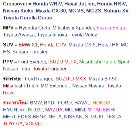
Crossover =
Honda WR-V
,
Haval JoLion
,
Honda HR-V
,
Nissan Kicks
,
Mazda CX-30
,
MG VS
,
MG ZS
,
Subaru XV
,
Toyota Corolla Cross
MPV
=
Hyundai Creta
,
Mitsubishi Xpander
,
Suzuki Ertiga
,
Toyota Avanza
,
Toyota Innova,
Toyota Veloz
SUV
=
BMW X1
,
Honda CRV
,
Mazda CX-5
,
Haval H6
,
MG
HS,
Subaru Forester
PPV
=
Ford Everest
,
ISUZU MU-X
,
Mitsubishi Pajero Sport
,
Nissan Terra
,
Toyota Fortuner
รถกระบะ
:
Ford Ranger
,
ISUZU D-MAX
,
Mazda BT-50
,
Mitsubishi Triton
,
MG Extender
,
Nissan Navara
,
Toyota
Revo
ราคารถใหม่
BMW
,
BYD
,
FORD
,
HAVAL
,
HONDA
,
HYUNDAI
,
ISUZU
,
MAZDA
,
MG
,
MINI
,
MITSUBISHI
,
MERCEDES-BENZ
,
NETA
,
NISSAN
,
SUZUKI
,
TESLA
,
TOYOTA
,
VOLVO