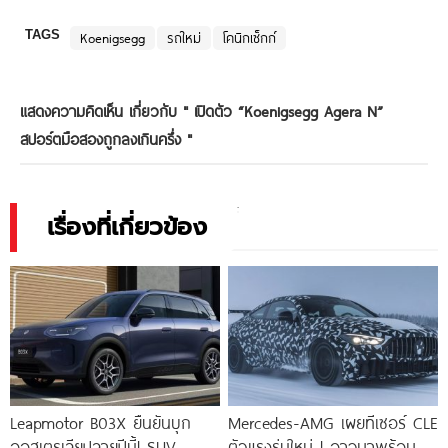
TAGS
Koenigsegg
รถใหม่
โคนิกเซ็กก์
แสดงความคิดเห็น เกี่ยวกับ "
เปิดตัว “Koenigsegg Agera N”
สปอร์ตมือสองถูกลงเกินครึ่ง
"
เรื่องที่เกี่ยวข้อง
Leapmotor B03X ยืนยันบุก
Mercedes-AMG เผยทีเซอร์ CLE
ออสเตรเลียปลายปีนี้! SUV
ตัวแรงรุ่นใหม่ ! อาจมาพร้อม