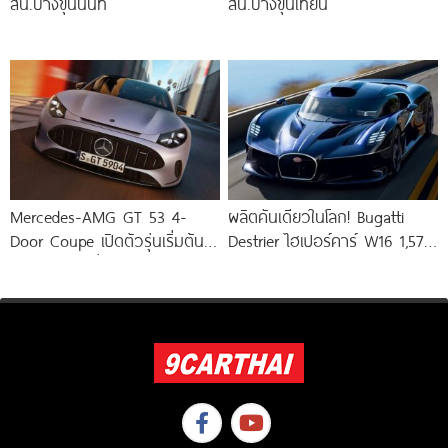
สน.บางขุนนนท์
สน.บางขุนเทียน
Mercedes-AMG GT 53 4-
ผลิตคันเดียวในโลก! Bugatti
Door Coupe เปิดตัวรุ่นเริ่มต้น
Destrier ไฮเปอร์คาร์ W16 1,578
544 แรงม้า วิ่งไกลกว่า 809
แรงม้า พัฒนาจาก Bugatti
Bolide