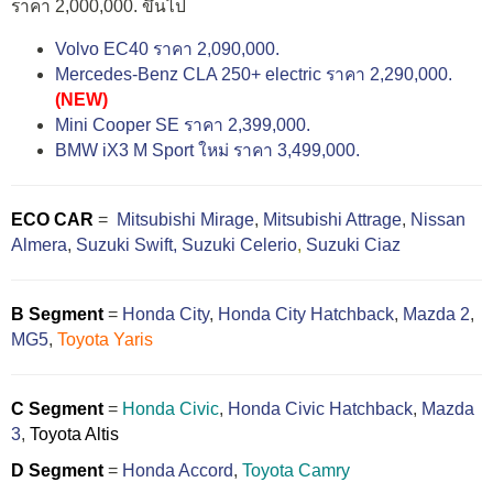
ราคา 2,000,000. ขึ้นไป
Volvo EC40 ราคา 2,090,000.
Mercedes-Benz CLA 250+ electric ราคา 2,290,000.
(NEW)
Mini Cooper SE ราคา 2,399,000.
BMW iX3 M Sport ใหม่ ราคา 3,499,000.
ECO CAR
=
Mitsubishi Mirage
,
Mitsubishi Attrage
,
Nissan
Almera
,
Suzuki Swift,
Suzuki Celerio
,
Suzuki Ciaz
B Segment
=
Honda City
,
Honda City Hatchback
,
Mazda 2
,
MG5
,
Toyota Yaris
C Segment
=
Honda Civic
,
Honda Civic Hatchback
,
Mazda
3
,
Toyota Altis
D Segment
=
Honda Accord
,
Toyota Camry