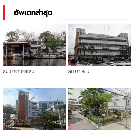
7 ที่นั่ง
940,000.-
อัพเดทล่าสุด
สน.บางคอแหลม
สน.บางเขน