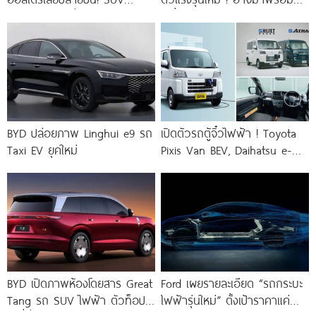
ไฟฟ้าคันเล็ก วิ่งไกล 505 กม.
เครื่อง V8 เทอร์โบคู่ 4.0
คู่แข่ง BYD
BYD ปล่อยภาพ Linghui e9 รถ
เปิดตัวรถตู้จิ๋วไฟฟ้า ! Toyota
Taxi EV ยุคใหม่
Pixis Van BEV, Daihatsu e-
Hijet Cargo และ
BYD เปิดภาพห้องโดยสาร Great
Ford เผยรายละเอียด “รถกระบะ
Tang รถ SUV ไฟฟ้า ตัวท็อป
ไฟฟ้ารุ่นใหม่” ตั้งเป้าราคาแค่