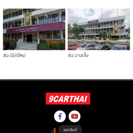
สน.นิมิตใหม่
สน.นางเลิ้ง
แลกลิงค์