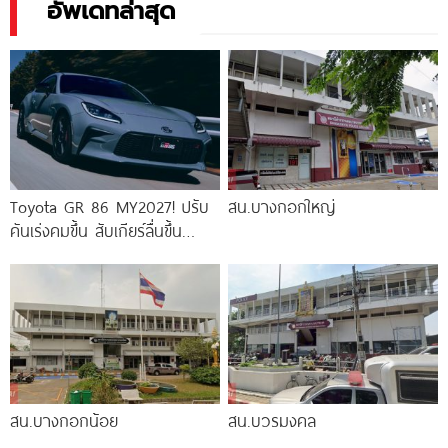
อัพเดทล่าสุด
Toyota GR 86 MY2027! ปรับ
สน.บางกอกใหญ่
คันเร่งคมขึ้น สับเกียร์ลื่นขึ้น
พร้อมกล้อง EyeSight 3 ตัว
สน.บางกอกน้อย
สน.บวรมงคล