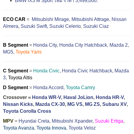
BMW iX3 M Sport ใหม่ ราคา 3,499,000.
ECO CAR
=
Mitsubishi Mirage
,
Mitsubishi Attrage
,
Nissan
Almera
,
Suzuki Swift,
Suzuki Celerio
,
Suzuki Ciaz
B Segment
=
Honda City
,
Honda City Hatchback
,
Mazda 2
,
MG5
,
Toyota Yaris
C Segment
=
Honda Civic
,
Honda Civic Hatchback
,
Mazda
3
,
Toyota Altis
D Segment
=
Honda Accord
,
Toyota Camry
Crossover =
Honda WR-V
,
Haval JoLion
,
Honda HR-V
,
Nissan Kicks
,
Mazda CX-30
,
MG VS
,
MG ZS
,
Subaru XV
,
Toyota Corolla Cross
MPV
=
Hyundai Creta
,
Mitsubishi Xpander
,
Suzuki Ertiga
,
Toyota Avanza
,
Toyota Innova,
Toyota Veloz