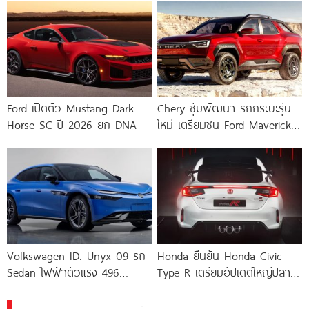
Ford เปิดตัว Mustang Dark
Chery ซุ่มพัฒนา รถกระบะรุ่น
Horse SC ปี 2026 ยก DNA
ใหม่ เตรียมชน Ford Maverick
ด้วยขุมพลัง PHEV พร้อมเผย
ภาพหลุดภาพสิทธิบัตร
Volkswagen ID. Unyx 09 รถ
Honda ยืนยัน Honda Civic
Sedan ไฟฟ้าตัวแรง 496
Type R เตรียมอัปเดตใหญ่ปลาย
แรงม้า! พัฒนาร่วมกับ
ปี 2026 และอาจเป็นตัว
เครื่องยนต์ล้วน เกียร์ธรรมดา