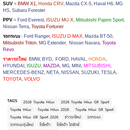
SUV
=
BMW X1
,
Honda CRV
,
Mazda CX-5
,
Haval H6
,
MG
HS,
Subaru Forester
PPV
=
Ford Everest
,
ISUZU MU-X
,
Mitsubishi Pajero Sport
,
Nissan Terra
,
Toyota Fortuner
รถกระบะ
:
Ford Ranger
,
ISUZU D-MAX
,
Mazda BT-50
,
Mitsubishi Triton
,
MG Extender
,
Nissan Navara
,
Toyota
Revo
ราคารถใหม่
BMW
,
BYD
,
FORD
,
HAVAL
,
HONDA
,
HYUNDAI
,
ISUZU
,
MAZDA
,
MG
,
MINI
,
MITSUBISHI
,
MERCEDES-BENZ
,
NETA
,
NISSAN
,
SUZUKI
,
TESLA
,
TOYOTA
,
VOLVO
TAGS
2026 Toyota Hilux
2026 Toyota Hilux GR Sport
Toyota Hilux
Toyota Hilux 2026
Toyota Hilux GR Sport
Toyota Hilux GR Sport 2026
ข่าวรถใหม่
รถกระบะ
รถกระบะรุ่นใหม่
โตโยต้า
โตโยต้า ไฮลักซ์