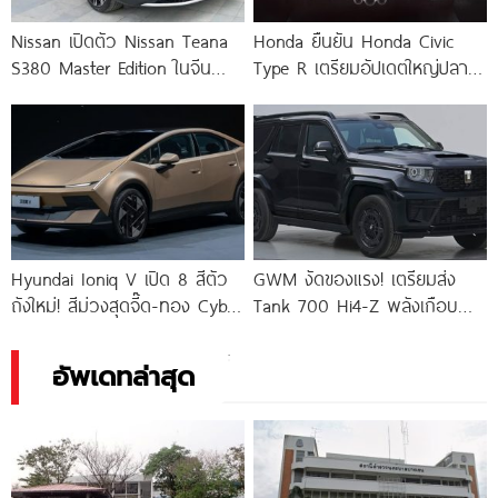
Nissan เปิดตัว Nissan Teana
Honda ยืนยัน Honda Civic
S380 Master Edition ในจีน
Type R เตรียมอัปเดตใหญ่ปลาย
ราคา 820,000.-
ปี 2026 และอาจเป็นตัว
เครื่องยนต์ล้วน เกียร์ธรรมดา
Hyundai Ioniq V เปิด 8 สีตัว
GWM งัดของแรง! เตรียมส่ง
ถังใหม่! สีม่วงสุดจี๊ด-ทอง Cyber
Tank 700 Hi4-Z พลังเกือบ
Gold โดดเด่นไม่เหมือนใคร
1,000 แรงม้า
อัพเดทล่าสุด