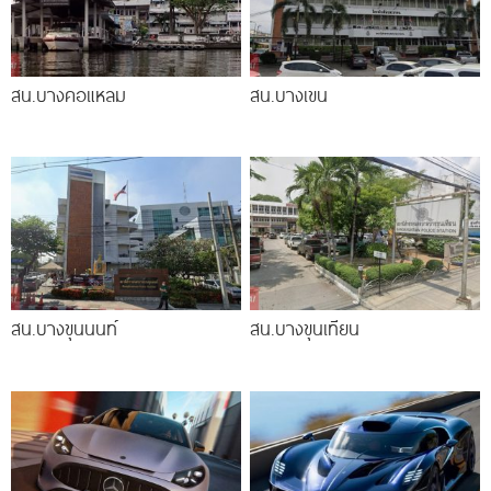
สน.บางคอแหลม
สน.บางเขน
สน.บางขุนนนท์
สน.บางขุนเทียน