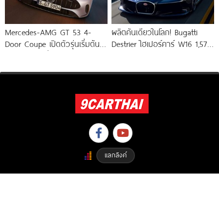
Mercedes-AMG GT 53 4-
ผลิตคันเดียวในโลก! Bugatti
Door Coupe เปิดตัวรุ่นเริ่มต้น
Destrier ไฮเปอร์คาร์ W16 1,578
544 แรงม้า วิ่งไกลกว่า 809
แรงม้า พัฒนาจาก Bugatti
Bolide
แลกลิงค์
Copyright © 2023 9carthai.com All Right Reserved. Designed By
ETHAIWEB.COM