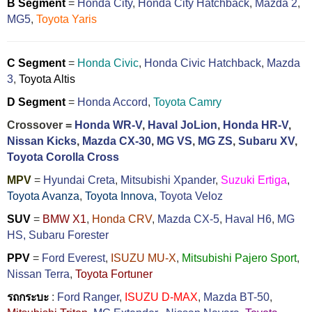
B Segment
=
Honda City
,
Honda City Hatchback
,
Mazda 2
,
MG5
,
Toyota Yaris
C Segment
=
Honda Civic
,
Honda Civic Hatchback
,
Mazda
3
,
Toyota Altis
D Segment
=
Honda Accord
,
Toyota Camry
Crossover =
Honda WR-V
,
Haval JoLion
,
Honda HR-V
,
Nissan Kicks
,
Mazda CX-30
,
MG VS
,
MG ZS
,
Subaru XV
,
Toyota Corolla Cross
MPV
=
Hyundai Creta
,
Mitsubishi Xpander
,
Suzuki Ertiga
,
Toyota Avanza
,
Toyota Innova,
Toyota Veloz
SUV
=
BMW X1
,
Honda CRV
,
Mazda CX-5
,
Haval H6
,
MG
HS,
Subaru Forester
PPV
=
Ford Everest
,
ISUZU MU-X
,
Mitsubishi Pajero Sport
,
Nissan Terra
,
Toyota Fortuner
รถกระบะ
:
Ford Ranger
,
ISUZU D-MAX
,
Mazda BT-50
,