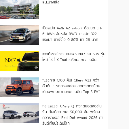
สน.นางเลิ้ง
เปิดสเปก Audi A2 e-tron! อัดแบต LFP
61 kWh ขับหลัง RWD แรงสุด 322
แรงม้า ชาร์จไว 0-80% แค่ 26 นาที
เผยทีเซอร์แรก! Nissan NX7 รถ SUV รุ่น
ใหม่ ไซส์ X-Trail เตรียมลุยตลาดจีน
“แรงทะลุ 1,100 คัน! Chery V23 คว้า
อันดับ 1 รถทรงกล่อง ยอดจดทะเบียน
เดือนพฤษภาคมทะยานติด Top 5 EV”
กระแสแรง! Chery Q กวาดยอดจองใน
จีน วันเดียว ทะลุ 50,000 คัน พร้อม
คว้ารางวัล Red Dot Award 2026 กา
รันตีดีไซน์ระดับโลก