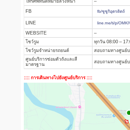
โทรศัพท์นัดหมายล่วงหน้า
–
FB
fb/ซูซูกิอุตรดิตถ์
LINE
line.me/ti/p/OMK
WEBSITE
–
โชว์รูม
ทุกวัน 08:00 – 17
โชว์รูมจำหน่ายรถยนต์
สอบถามทางศูนย์บริ
ศูนย์บริการซ่อมตัวถังและสี
สอบถามทางศูนย์บริ
มาตรฐาน
:::: การเดินทางไปยังศูนย์บริการ ::::