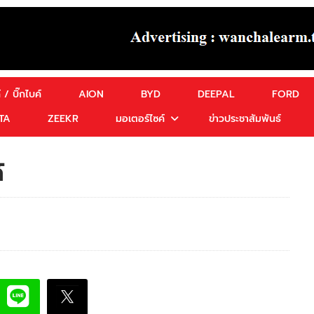
 / บิ๊กไบค์
AION
BYD
DEEPAL
FORD
TA
ZEEKR
มอเตอร์ไซค์
ข่าวประชาสัมพันธ์
์