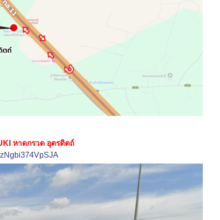
KI หาดกรวด อุตรดิตถ์
et5zNgbi374VpSJA