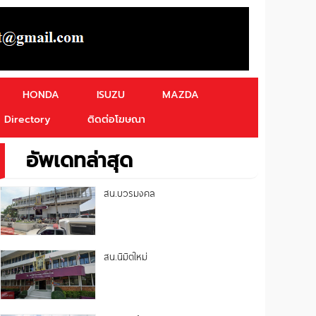
HONDA
ISUZU
MAZDA
Directory
ติดต่อโฆษณา
อัพเดทล่าสุด
สน.บวรมงคล
สน.นิมิตใหม่