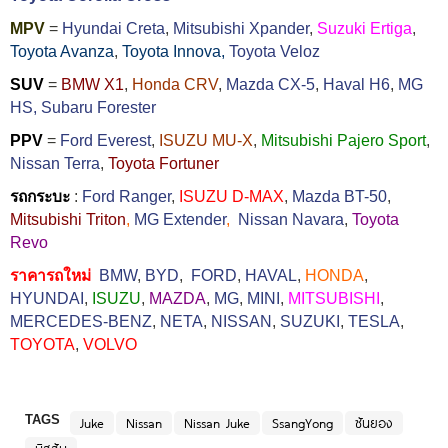
MPV
=
Hyundai Creta
,
Mitsubishi Xpander
,
Suzuki Ertiga
,
Toyota Avanza
,
Toyota Innova,
Toyota Veloz
SUV
=
BMW X1
,
Honda CRV
,
Mazda CX-5
,
Haval H6
,
MG
HS,
Subaru Forester
PPV
=
Ford Everest
,
ISUZU MU-X
,
Mitsubishi Pajero Sport
,
Nissan Terra
,
Toyota Fortuner
รถกระบะ
:
Ford Ranger
,
ISUZU D-MAX
,
Mazda BT-50
,
Mitsubishi Triton
,
MG Extender
,
Nissan Navara
,
Toyota
Revo
ราคารถใหม่
BMW
,
BYD
,
FORD
,
HAVAL
,
HONDA
,
HYUNDAI
,
ISUZU
,
MAZDA
,
MG
,
MINI
,
MITSUBISHI
,
MERCEDES-BENZ
,
NETA
,
NISSAN
,
SUZUKI
,
TESLA
,
TOYOTA
,
VOLVO
TAGS
Juke
Nissan
Nissan Juke
SsangYong
ซันยอง