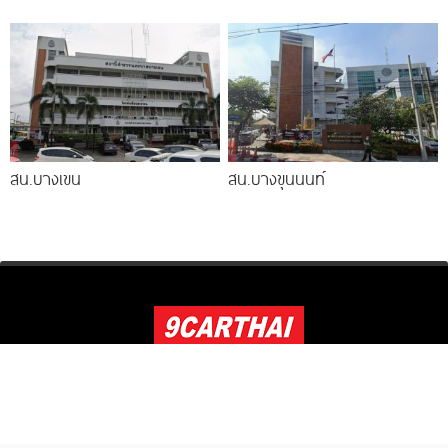
ไฟร์ ตารางผ่อน-ดาวน์
สน.บางเขน
สน.บางขุนนนท์
แลกลิงค์