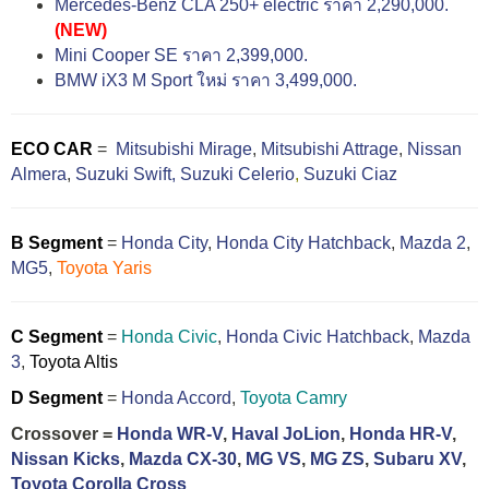
Mercedes-Benz CLA 250+ electric ราคา 2,290,000.
(NEW)
Mini Cooper SE ราคา 2,399,000.
BMW iX3 M Sport ใหม่ ราคา 3,499,000.
ECO CAR
=
Mitsubishi Mirage
,
Mitsubishi Attrage
,
Nissan
Almera
,
Suzuki Swift,
Suzuki Celerio
,
Suzuki Ciaz
B Segment
=
Honda City
,
Honda City Hatchback
,
Mazda 2
,
MG5
,
Toyota Yaris
C Segment
=
Honda Civic
,
Honda Civic Hatchback
,
Mazda
3
,
Toyota Altis
D Segment
=
Honda Accord
,
Toyota Camry
Crossover =
Honda WR-V
,
Haval JoLion
,
Honda HR-V
,
Nissan Kicks
,
Mazda CX-30
,
MG VS
,
MG ZS
,
Subaru XV
,
Toyota Corolla Cross