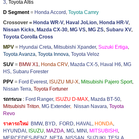
3
,
Toyota Altis
D Segment
=
Honda Accord
,
Toyota Camry
Crossover =
Honda WR-V
,
Haval JoLion
,
Honda HR-V
,
Nissan Kicks
,
Mazda CX-30
,
MG VS
,
MG ZS
,
Subaru XV
,
Toyota Corolla Cross
MPV
=
Hyundai Creta
,
Mitsubishi Xpander
,
Suzuki Ertiga
,
Toyota Avanza
,
Toyota Innova,
Toyota Veloz
SUV
=
BMW X1
,
Honda CRV
,
Mazda CX-5
,
Haval H6
,
MG
HS,
Subaru Forester
PPV
=
Ford Everest
,
ISUZU MU-X
,
Mitsubishi Pajero Sport
,
Nissan Terra
,
Toyota Fortuner
รถกระบะ
:
Ford Ranger
,
ISUZU D-MAX
,
Mazda BT-50
,
Mitsubishi Triton
,
MG Extender
,
Nissan Navara
,
Toyota
Revo
ราคารถใหม่
BMW
,
BYD
,
FORD
,
HAVAL
,
HONDA
,
HYUNDAI
,
ISUZU
,
MAZDA
,
MG
,
MINI
,
MITSUBISHI
,
MERCEDES-BENZ
,
NETA
,
NISSAN
,
SUZUKI
,
TESLA
,