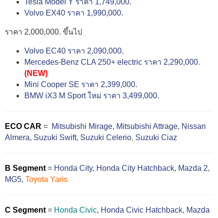
Tesla Model Y ราคา 1,749,000.
Volvo EX40 ราคา 1,990,000.
ราคา 2,000,000. ขึ้นไป
Volvo EC40 ราคา 2,090,000.
Mercedes-Benz CLA 250+ electric ราคา 2,290,000.
(NEW)
Mini Cooper SE ราคา 2,399,000.
BMW iX3 M Sport ใหม่ ราคา 3,499,000.
ECO CAR
=
Mitsubishi Mirage
,
Mitsubishi Attrage
,
Nissan
Almera
,
Suzuki Swift,
Suzuki Celerio
,
Suzuki Ciaz
B Segment
=
Honda City
,
Honda City Hatchback
,
Mazda 2
,
MG5
,
Toyota Yaris
C Segment
=
Honda Civic
,
Honda Civic Hatchback
,
Mazda