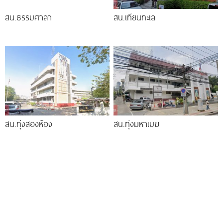
สน.ธรรมศาลา
สน.เทียนทะเล
สน.ทุ่งสองห้อง
สน.ทุ่งมหาเมฆ