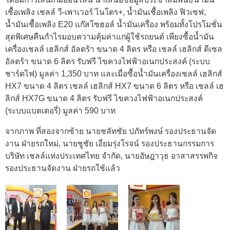
เชื้อเพลิง เชลล์ วี-เพาเวอร์ ไนโตร+, น้ำมันเชื้อเพลิง ฟิวเซฟ,
น้ำมันเชื้อเพลิง E20 แก๊สโซฮอล์ น้ำมันเครื่อง พร้อมทั้งโปรโมชั่น
สุดพิเศษคืนกำไรมอบความคุ้มค่าแก่ผู้ใช้รถยนต์ เพียงซื้อน้ำมัน
เครื่องเชลล์ เฮลิกส์ อัลตร้า ขนาด 4 ลิตร หรือ เชลล์ เฮลิกส์ ดีเซล
อัลตร้า ขนาด 6 ลิตร รับฟรี ไขควงไฟฟ้าอเนกประสงค์ (ระบบ
ชาร์ตไฟ) มูลค่า 1,350 บาท และเมื่อซื้อน้ำมันเครื่องเชลล์ เฮลิกส์
HX7 ขนาด 4 ลิตร เชลล์ เฮลิกส์ HX7 ขนาด 6 ลิตร หรือ เชลล์ เฮ
ลิกส์ HX7G ขนาด 4 ลิตร รับฟรี ไขควงไฟฟ้าอเนกประสงค์
(ระบบแบตเตอรี่) มูลค่า 590 บาท
จากภาพ ที่สองจากซ้าย นายชลัทชัย ปภัทร์พงษ์ รองประธานจัด
งาน ฝ่ายรถใหม่, นายชูชัย เอี่ยมรุ่งโรจน์ รองประธานกรรมการ
บริษัท เชลล์แห่งประเทศไทย จำกัด, นายอัษฎาวุธ อาสาสรรพกิจ
รองประธานจัดงาน ฝ่ายรถใช้แล้ว