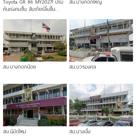
Toyota GR 86 MY2027! ปรับ
สน.บางกอกใหญ่
คันเร่งคมขึ้น สับเกียร์ลื่นขึ้น
พร้อมกล้อง EyeSight 3 ตัว
สน.บางกอกน้อย
สน.บวรมงคล
สน.นิมิตใหม่
สน.นางเลิ้ง