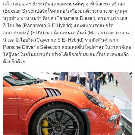
แล้ว เอเอเอสฯ ยังขนทัพสุดยอดรถยนต์หรู อาทิ บ็อกซเตอร์ เอส
(Boxster S) รถสปอร์ตโร้ดสเตอร์เครื่องยนต์วางกลาง,ซาลูนสุด
หรูอย่าง พานาเมร่า ดีเซล (Panamera Diesel), พานาเมร่า เอส
อี-ไฮบริด (Panamera S E-Hybrid) และขบวนรถสปอร์ต
อเนกประสงค์ (SUV) ยอดนิยมเช่นมาคันน์ (Macan) และ คาเยน
น์ เอส อี-ไอบริด (Cayenne S E- Hybrid) รวมถึงสินค้าจาก
Porsche Driver’s Selection คอลเลคชั่นใหม่ล่าสุดในราคาพิเศษ
ให้ผู้หลงใหลในแบรนด์ปอร์เช่ได้เลือกเก็บสะสมเป็นของสะสมอีก
ด้วยอีกด้วย