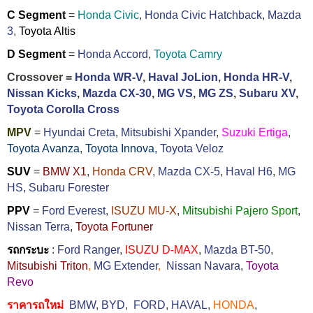
C Segment
=
Honda Civic
,
Honda Civic Hatchback
,
Mazda
3
,
Toyota Altis
D Segment
=
Honda Accord
,
Toyota Camry
Crossover =
Honda WR-V
,
Haval JoLion
,
Honda HR-V
,
Nissan Kicks
,
Mazda CX-30
,
MG VS
,
MG ZS
,
Subaru XV
,
Toyota Corolla Cross
MPV
=
Hyundai Creta
,
Mitsubishi Xpander
,
Suzuki Ertiga
,
Toyota Avanza
,
Toyota Innova,
Toyota Veloz
SUV
=
BMW X1
,
Honda CRV
,
Mazda CX-5
,
Haval H6
,
MG
HS,
Subaru Forester
PPV
=
Ford Everest
,
ISUZU MU-X
,
Mitsubishi Pajero Sport
,
Nissan Terra
,
Toyota Fortuner
รถกระบะ
:
Ford Ranger
,
ISUZU D-MAX
,
Mazda BT-50
,
Mitsubishi Triton
,
MG Extender
,
Nissan Navara
,
Toyota
Revo
ราคารถใหม่
BMW
,
BYD
,
FORD
,
HAVAL
,
HONDA
,