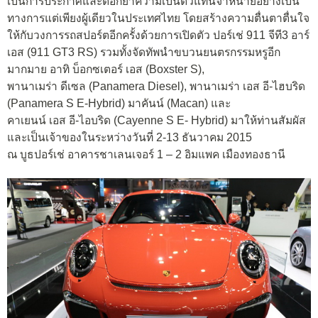
เป็นการประกาศและตอกย้ำความเป็นตัวแทนจำหน่ายอย่างเป็น
ทางการแต่เพียงผู้เดียวในประเทศไทย โดยสร้างความตื่นตาตื่นใจ
ให้กับวงการรถสปอร์ตอีกครั้งด้วยการเปิดตัว ปอร์เช่ 911 จีที3 อาร์
เอส (911 GT3 RS) รวมทั้งจัดทัพนำขบวนยนตรกรรมหรูอีก
มากมาย อาทิ บ็อกซเตอร์ เอส (Boxster S),
พานาเมร่า ดีเซล (Panamera Diesel), พานาเมร่า เอส อี-ไฮบริด
(Panamera S E-Hybrid) มาคันน์ (Macan) และ
คาเยนน์ เอส อี-ไอบริด (Cayenne S E- Hybrid) มาให้ท่านสัมผัส
และเป็นเจ้าของในระหว่างวันที่ 2-13 ธันวาคม 2015
ณ บูธปอร์เช่ อาคารชาเลนเจอร์ 1 – 2 อิมแพค เมืองทองธานี