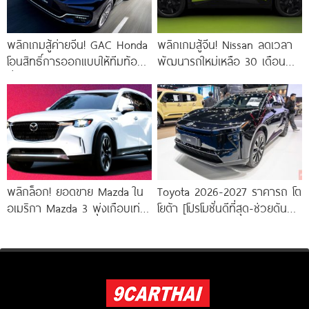
พลิกเกมสู้ค่ายจีน! GAC Honda
พลิกเกมสู้จีน! Nissan ลดเวลา
โอนสิทธิ์การออกแบบให้ทีมท้อง
พัฒนารถใหม่เหลือ 30 เดือน
ถิ่นนำทัพ EV และไฮบริดรุ่นใหม่
พร้อมดัน All-New Nissan
Skyline สู่ยุค
พลิกล็อก! ยอดขาย Mazda ใน
Toyota 2026-2027 ราคารถ โต
อเมริกา Mazda 3 พุ่งเกือบเท่า
โยต้า [โปรโมชั่นดีที่สุด-ช่วยดันทุก
ตัว สวนทาง CX-70 และ
เคส]