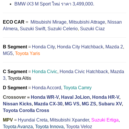
BMW iX3 M Sport ใหม่ ราคา 3,499,000.
ECO CAR
=
Mitsubishi Mirage
,
Mitsubishi Attrage
,
Nissan
Almera
,
Suzuki Swift,
Suzuki Celerio
,
Suzuki Ciaz
B Segment
=
Honda City
,
Honda City Hatchback
,
Mazda 2
,
MG5
,
Toyota Yaris
C Segment
=
Honda Civic
,
Honda Civic Hatchback
,
Mazda
3
,
Toyota Altis
D Segment
=
Honda Accord
,
Toyota Camry
Crossover =
Honda WR-V
,
Haval JoLion
,
Honda HR-V
,
Nissan Kicks
,
Mazda CX-30
,
MG VS
,
MG ZS
,
Subaru XV
,
Toyota Corolla Cross
MPV
=
Hyundai Creta
,
Mitsubishi Xpander
,
Suzuki Ertiga
,
Toyota Avanza
,
Toyota Innova,
Toyota Veloz