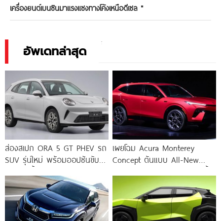
เครื่องยนต์เบนซินมาแรงแซงทางโค้งเหนือดีเซล
"
อัพเดทล่าสุด
ส่องสเปก ORA 5 GT PHEV รถ
เผยโฉม Acura Monterey
SUV รุ่นใหม่ พร้อมออปชันขับขี่
Concept ต้นแบบ All-New
อัจฉริยะล้ำยุค
Acura RDX Hybrid ดีไซน์สุดล้ำ