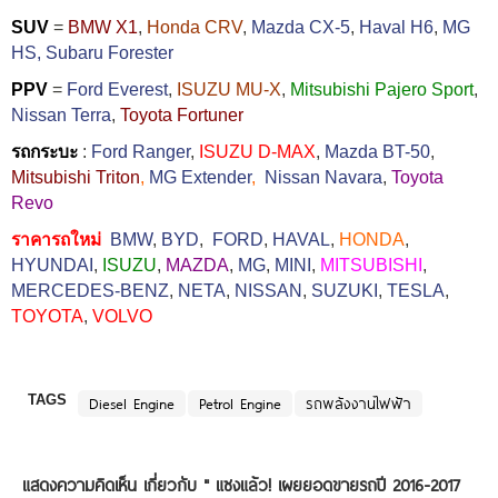
SUV
=
BMW X1
,
Honda CRV
,
Mazda CX-5
,
Haval H6
,
MG
HS,
Subaru Forester
PPV
=
Ford Everest
,
ISUZU MU-X
,
Mitsubishi Pajero Sport
,
Nissan Terra
,
Toyota Fortuner
รถกระบะ
:
Ford Ranger
,
ISUZU D-MAX
,
Mazda BT-50
,
Mitsubishi Triton
,
MG Extender
,
Nissan Navara
,
Toyota
Revo
ราคารถใหม่
BMW
,
BYD
,
FORD
,
HAVAL
,
HONDA
,
HYUNDAI
,
ISUZU
,
MAZDA
,
MG
,
MINI
,
MITSUBISHI
,
MERCEDES-BENZ
,
NETA
,
NISSAN
,
SUZUKI
,
TESLA
,
TOYOTA
,
VOLVO
TAGS
Diesel Engine
Petrol Engine
รถพลังงานไฟฟ้า
แสดงความคิดเห็น เกี่ยวกับ "
แซงแล้ว! เผยยอดขายรถปี 2016-2017