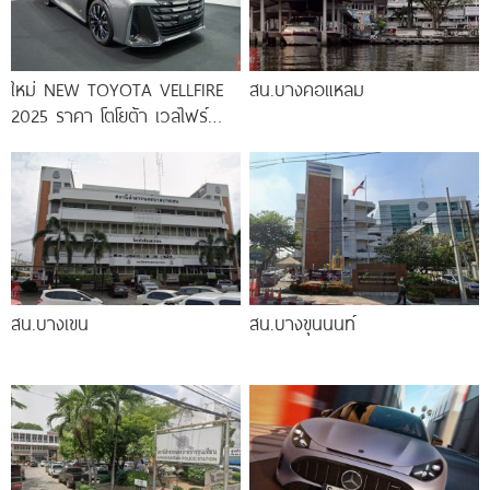
ใหม่ NEW TOYOTA VELLFIRE
สน.บางคอแหลม
2025 ราคา โตโยต้า เวลไฟร์
ตารางราคา-ผ่อน-ดาวน์
สน.บางเขน
สน.บางขุนนนท์