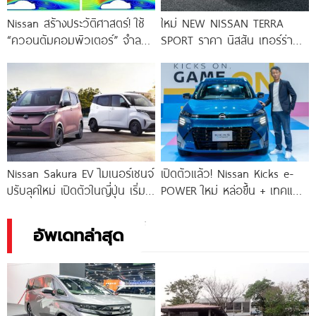
Nissan สร้างประวัติศาสตร์! ใช้
ใหม่ NEW NISSAN TERRA
“ควอนตัมคอมพิวเตอร์” จำลอง
SPORT ราคา นิสสัน เทอร์ร่า
อากาศพลศาสตร์รถยนต์สำเร็จ
สปอร์ต ตารางผ่อน-ดาวน์
ครั้งแรกของโลก
Nissan Sakura EV ไมเนอร์เชนจ์
เปิดตัวแล้ว! Nissan Kicks e-
ปรับลุคใหม่ เปิดตัวในญี่ปุ่น เริ่ม
POWER ใหม่ หล่อขึ้น + เทคแน่น
495,000.-
+ ProPILOT
อัพเดทล่าสุด