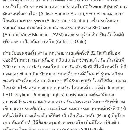
แรกในโลกกับระบบช่วยลดความเร็วอัตโนมัติในขณะที่ผู้ขับขี่ถอน
คันเร่งหรือเข้าโค้ง (Active Engine Brake), ระบบช่วยลดอาการ
โยนตัวบนทางขรุขระ (Active Ride Control), ครั้งแรกในกลุ่ม
รถยนต์อเนกประสงค์ ด้วยกล้องมองรอบทิศทาง 360 องศา
(Around View Monitor – AVM) และประตูท้ายเปิด-ปิด อัตโนมัติ
พร้อมระบบป้องกันการหนีบ (Auto Lift Gate)
สำหรับยอดจองในงานมหกรรมยานยนต์ครั้งที่ 32 นิสสันมียอด
จองดีขึ้นทุกรุ่น นอกเหนือจากนิสสัน เอ็กซ์เทรลแล้ว นิสสัน เอ็นพี
300 นาวารา สปอร์ตเทค ใหม่ และ นิสสัน ซิลฟี ดีไอจี เทอร์โบ ก็มี
ยอดจองเข้ามาเกินเป้าหมาย ขณะที่รถยนต์อีโคคาร์ รุ่นยอดนิยม
ของนิสสันทั้งมาร์ชและอัลเมร่า ที่ได้รับการปรับโฉมให้มีความสด
ใหม่ ด้วยไฟส่องสว่างเวลากลางวัน ไดมอนด์ แอลอีดี (Diamond
LED Daytime Running Lights) มาพร้อมความทันสมัยด้วย
อุปกรณ์อำนวยความสะดวกครบครัน สมรรถนะในการขับขี่ที่ยอด
เยี่ยม และประหยัดคุ้มค่า และในงานมหกรรมยานยนต์ครั้งที่ 32 นิ
สสันได้เพิ่มทางเลือกด้วยสีพิเศษนั่นคือ สีม่วงพลัม (Plum) ที่ดูโดด
เด่น ทันสมัย ทำให้ทั้งสองรุ่น ยังคงครองใจ เป็นอีโคคาร์อันดับ
หนึ่งของไทย ด้วยยอดขายรวมสะสมกว่า 240,000 คัน