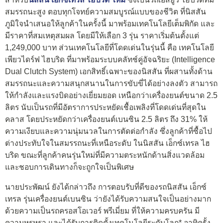
สมรรถนะสูง ตอบทุกโจทย์ความสมบูรณ์แบบของชีวิต ที่นิสสัน
ภูมิใจนำเสนอให้ลูกค้าในครั้งนี้ มาพร้อมเทคโนโลยีเต็มพิกัด และ
มีราคาที่สมเหตุสมผล โดยมีให้เลือก 3 รุ่น ราคาเริ่มต้นตั้งแต่
1,249,000 บาท ส่วนเทคโนโลยีที่โดดเด่นในรุ่นนี้ คือ เทคโนโลยี
เพียวไดร์ฟ ไฮบริด ที่มาพร้อมระบบคลัทช์คู่อัจฉริยะ (Intelligence
Dual Clutch System) เอกสิทธิ์เฉพาะของนิสสัน ที่ผสานทั้งด้าน
สมรรถนะและความสนุกสนานในการขับขี่ได้อย่างลงตัว สามารถ
ให้กำลังและแรงบิดอย่างเยี่ยมยอด เหนือกว่าเครื่องยนต์ขนาด 2.5
ลิตร นับเป็นรถที่มีอัตราการประหยัดเชื้อเพลิงที่โดดเด่นที่สุดใน
คลาส โดยประหยัดกว่าเครื่องยนต์เบนซิน 2.5 ลิตร ถึง 31% ให้
ความเงียบและความนุ่มนวลในการตัดต่อกำลัง ซึ่งลูกค้าที่ซื้อไป
ต่างประทับใจในสมรรถนะที่เหนือระดับ ในนิสสัน เอ็กซ์เทรล ไฮ
บริด ขณะที่ลูกค้าคนรุ่นใหม่ที่มีความตระหนักด้านสิ่งแวดล้อม
และชอบการเดินทางก็จะถูกใจเป็นพิเศษ
นายประพัฒน์ ยังได้กล่าวถึง การตอบรับที่ดีของรถนิสสัน เอ็กซ์
เทรล รุ่นเครื่องยนต์เบนซิน ว่ายังได้รับความสนใจเป็นอย่างมาก
ด้วยความเป็นรถครอสโอเวอร์ พรีเมี่ยม ที่ให้ความครบครัน มี
ความหรูหรา และได้รับการติดตั้งเทคโนโลยีระดับโลก* อาทิครั้ง