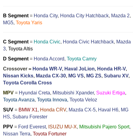
B Segment
=
Honda City
,
Honda City Hatchback
,
Mazda 2
,
MG5
,
Toyota Yaris
C Segment
=
Honda Civic
,
Honda Civic Hatchback
,
Mazda
3
,
Toyota Altis
D Segment
=
Honda Accord
,
Toyota Camry
Crossover =
Honda WR-V
,
Haval JoLion
,
Honda HR-V
,
Nissan Kicks
,
Mazda CX-30
,
MG VS
,
MG ZS
,
Subaru XV
,
Toyota Corolla Cross
MPV
=
Hyundai Creta
,
Mitsubishi Xpander
,
Suzuki Ertiga
,
Toyota Avanza
,
Toyota Innova,
Toyota Veloz
SUV
=
BMW X1
,
Honda CRV
,
Mazda CX-5
,
Haval H6
,
MG
HS,
Subaru Forester
PPV
=
Ford Everest
,
ISUZU MU-X
,
Mitsubishi Pajero Sport
,
Nissan Terra
,
Toyota Fortuner