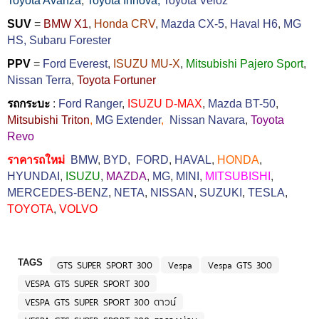
Toyota Avanza
,
Toyota Innova,
Toyota Veloz
SUV
=
BMW X1
,
Honda CRV
,
Mazda CX-5
,
Haval H6
,
MG
HS,
Subaru Forester
PPV
=
Ford Everest
,
ISUZU MU-X
,
Mitsubishi Pajero Sport
,
Nissan Terra
,
Toyota Fortuner
รถกระบะ
:
Ford Ranger
,
ISUZU D-MAX
,
Mazda BT-50
,
Mitsubishi Triton
,
MG Extender
,
Nissan Navara
,
Toyota
Revo
ราคารถใหม่
BMW
,
BYD
,
FORD
,
HAVAL
,
HONDA
,
HYUNDAI
,
ISUZU
,
MAZDA
,
MG
,
MINI
,
MITSUBISHI
,
MERCEDES-BENZ
,
NETA
,
NISSAN
,
SUZUKI
,
TESLA
,
TOYOTA
,
VOLVO
TAGS
GTS SUPER SPORT 300
Vespa
Vespa GTS 300
VESPA GTS SUPER SPORT 300
VESPA GTS SUPER SPORT 300 ดาวน์