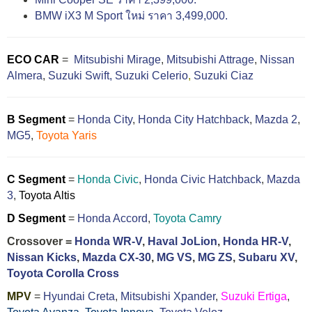
BMW iX3 M Sport ใหม่ ราคา 3,499,000.
ECO CAR
=
Mitsubishi Mirage
,
Mitsubishi Attrage
,
Nissan
Almera
,
Suzuki Swift,
Suzuki Celerio
,
Suzuki Ciaz
B Segment
=
Honda City
,
Honda City Hatchback
,
Mazda 2
,
MG5
,
Toyota Yaris
C Segment
=
Honda Civic
,
Honda Civic Hatchback
,
Mazda
3
,
Toyota Altis
D Segment
=
Honda Accord
,
Toyota Camry
Crossover =
Honda WR-V
,
Haval JoLion
,
Honda HR-V
,
Nissan Kicks
,
Mazda CX-30
,
MG VS
,
MG ZS
,
Subaru XV
,
Toyota Corolla Cross
MPV
=
Hyundai Creta
,
Mitsubishi Xpander
,
Suzuki Ertiga
,