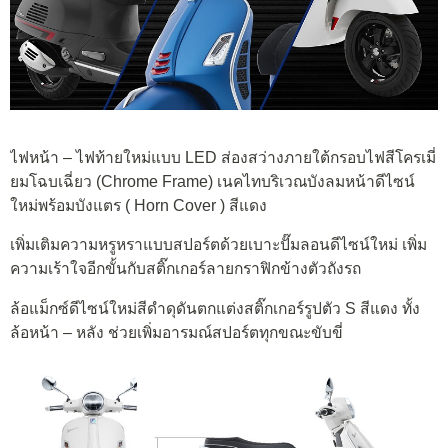
ไฟหน้า – ไฟท้ายใหม่แบบ LED ส่องสว่างภายใต้กรอบไฟสีโครเมี่
ยมโฉบเฉี่ยว (Chrome Frame) เนคไทบริเวณบังลมหน้าดีไซน์
ใหม่พร้อมบังแตร ( Horn Cover ) สีแดง
เพิ่มเติมความหรูหราแบบสปอร์ตด้วยเบาะปั๊มลอนดีไซน์ใหม่ เพิ่ม
ความเร้าใจอีกขั้นกับสติ๊กเกอร์ลายกราฟิกข้างตัวถังรถ
ล้อแม็กซ์ดีไซน์ใหม่สีดำดุดันตกแต่งสติ๊กเกอร์รูปตัว S สีแดง ทั้ง
ล้อหน้า – หลัง ช่วยเพิ่มอารมณ์สปอร์ตทุกขณะขับขี่