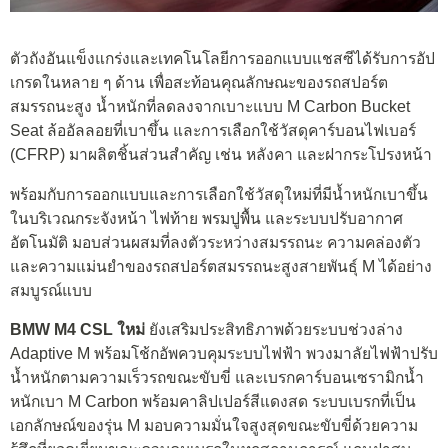
ตัวถังอันแข็งแกร่งและเทคโนโลยีการออกแบบแชสซีได้รับการอัป
เกรดในหลาย ๆ ด้าน เพื่อสะท้อนคุณลักษณะของรถสปอร์ต
สมรรถนะสูง น้ำหนักที่ลดลงจากเบาะแบบ M Carbon Bucket
Seat ล้ออัลลอยที่เบาขึ้น และการเลือกใช้วัสดุคาร์บอนไฟเบอร์
(CFRP) มาผลิตชิ้นส่วนสำคัญ เช่น หลังคา และฝากระโปรงหน้า
พร้อมกับการออกแบบและการเลือกใช้วัสดุใหม่ที่มีน้ำหนักเบาขึ้น
ในบริเวณกระจังหน้า ไฟท้าย พรมปูพื้น และระบบปรับอากาศ
อัตโนมัติ มอบส่วนผสมที่ลงตัวระหว่างสมรรถนะ ความคล่องตัว
และความแม่นยำของรถสปอร์ตสมรรถนะสูงสายพันธุ์ M ได้อย่าง
สมบูรณ์แบบ
BMW M4 CSL ใหม่
ยังเสริมประสิทธิภาพด้วยระบบช่วงล่าง
Adaptive M พร้อมโช้กอัพควบคุมระบบไฟฟ้า พวงมาลัยไฟฟ้าปรับ
น้ำหนักตามความเร็วรถขณะขับขี่ และเบรกคาร์บอนเซรามิกน้ำ
หนักเบา M Carbon พร้อมคาลิปเปอร์สีแดงสด ระบบเบรกที่เป็น
เอกลักษณ์ของรุ่น M มอบความมั่นใจสูงสุดขณะขับขี่ด้วยความ