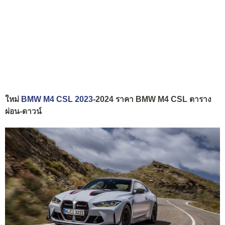
ใหม่
BMW M4 CSL 2023
-2024 ราคา BMW M4 CSL ตาราง
ผ่อน-ดาวน์