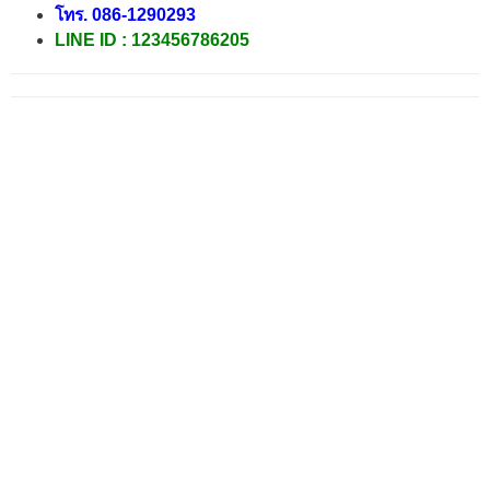
โทร.
086-1290293
LINE ID :
123456786205