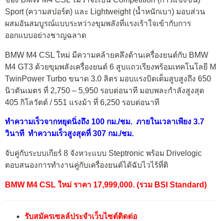
Sport (ความสปอร์ต) และ Lightweight (น้ำหนักเบา) มอบส่วน
ผสมอันสมบูรณ์แบบระหว่างขุมพลังที่แรงเร้าใจเข้ากับการ
ออกแบบอย่างชาญฉลาด
BMW M4 CSL ใหม่ มีความคล้ายคลึงด้านเครื่องยนต์กับ BMW
M4 GT3 ด้วยขุมพลังเครื่องยนต์ 6 สูบแถวเรียงพร้อมเทคโนโลยี M
TwinPower Turbo ขนาด 3.0 ลิตร มอบแรงบิดเต็มสูบสูงถึง 650
นิวตันเมตร ที่ 2,750 – 5,950 รอบต่อนาที มอบพละกำลังสูงสุด
405 กิโลวัตต์ / 551 แรงม้า ที่ 6,250 รอบต่อนาที
ทำความเร็วจากหยุดนิ่งถึง 100 กม./ชม. ภายในเวลาเพียง 3.7
วินาที ทำความเร็วสูงสุดที่ 307 กม./ชม.
จับคู่กับระบบเกียร์ 8 จังหวะแบบ Steptronic พร้อม Drivelogic
ตอบสนองการทำงานคู่กับเครื่องยนต์ได้ฉับไวไร้ที่ติ
BMW M4 CSL ใหม่ ราคา 17,999,000. (รวม BSI Standard)
รับสมัครเซลล์ประจำเว็บไซต์ติดต่อ