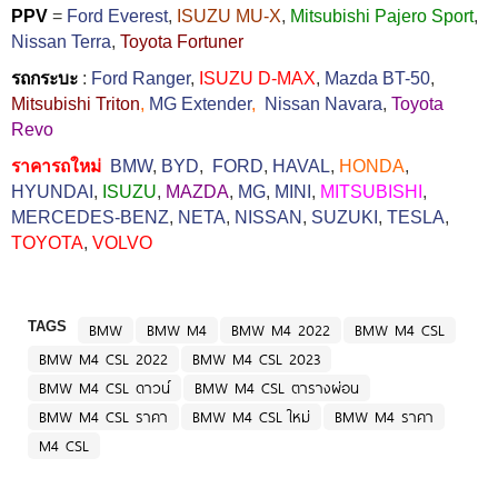
PPV
=
Ford Everest
,
ISUZU MU-X
,
Mitsubishi Pajero Sport
,
Nissan Terra
,
Toyota Fortuner
รถกระบะ
:
Ford Ranger
,
ISUZU D-MAX
,
Mazda BT-50
,
Mitsubishi Triton
,
MG Extender
,
Nissan Navara
,
Toyota
Revo
ราคารถใหม่
BMW
,
BYD
,
FORD
,
HAVAL
,
HONDA
,
HYUNDAI
,
ISUZU
,
MAZDA
,
MG
,
MINI
,
MITSUBISHI
,
MERCEDES-BENZ
,
NETA
,
NISSAN
,
SUZUKI
,
TESLA
,
TOYOTA
,
VOLVO
TAGS
BMW
BMW M4
BMW M4 2022
BMW M4 CSL
BMW M4 CSL 2022
BMW M4 CSL 2023
BMW M4 CSL ดาวน์
BMW M4 CSL ตารางผ่อน
BMW M4 CSL ราคา
BMW M4 CSL ใหม่
BMW M4 ราคา
M4 CSL