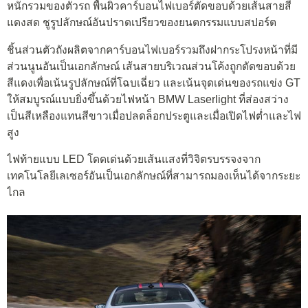
หนักรวมของตัวรถ พื้นผิวคาร์บอนไฟเบอร์ตัดขอบด้วยเส้นสายสี
แดงสด ชูรูปลักษณ์อันปราดเปรียวของยนตกรรมแบบสปอร์ต
ชิ้นส่วนตัวถังผลิตจากคาร์บอนไฟเบอร์รวมถึงฝากระโปรงหน้าที่มี
ส่วนนูนอันเป็นเอกลักษณ์ เส้นสายบริเวณส่วนโค้งถูกตัดขอบด้วย
สีแดงเพื่อเน้นรูปลักษณ์ที่โฉบเฉี่ยว และเน้นจุดเด่นของรถแข่ง GT
ให้สมบูรณ์แบบยิ่งขึ้นด้วยไฟหน้า BMW Laserlight ที่ส่องสว่าง
เป็นสีเหลืองแทนสีขาวเมื่อปลดล็อกประตูและเมื่อเปิดไฟต่ำและไฟ
สูง
ไฟท้ายแบบ LED โดดเด่นด้วยเส้นแสงที่วิจิตรบรรจงจาก
เทคโนโลยีเลเซอร์อันเป็นเอกลักษณ์ที่สามารถมองเห็นได้จากระยะ
ไกล