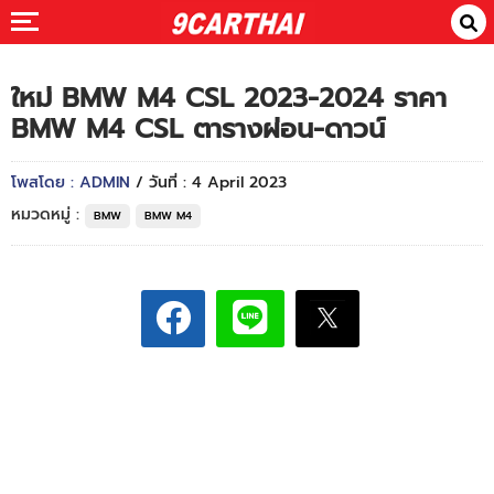
ใหม่ BMW M4 CSL 2023-2024 ราคา
BMW M4 CSL ตารางผ่อน-ดาวน์
โพสโดย : ADMIN
/ วันที่ : 4 April 2023
หมวดหมู่ :
BMW
BMW M4