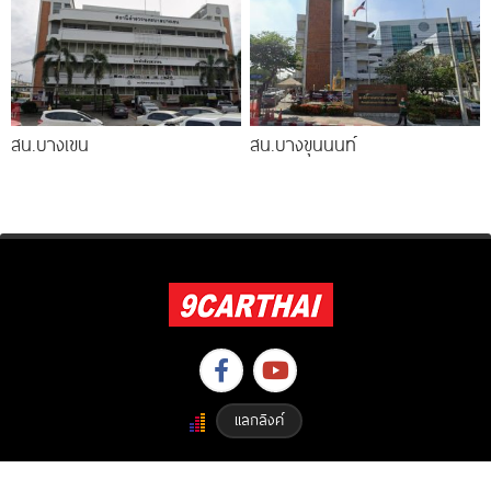
สน.บางเขน
สน.บางขุนนนท์
แลกลิงค์