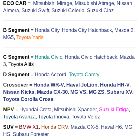
ECO CAR
=
Mitsubishi Mirage
,
Mitsubishi Attrage
,
Nissan
Almera
,
Suzuki Swift,
Suzuki Celerio
,
Suzuki Ciaz
B Segment
=
Honda City
,
Honda City Hatchback
,
Mazda 2
,
MG5
,
Toyota Yaris
C Segment
=
Honda Civic
,
Honda Civic Hatchback
,
Mazda
3
,
Toyota Altis
D Segment
=
Honda Accord
,
Toyota Camry
Crossover =
Honda WR-V
,
Haval JoLion
,
Honda HR-V
,
Nissan Kicks
,
Mazda CX-30
,
MG VS
,
MG ZS
,
Subaru XV
,
Toyota Corolla Cross
MPV
=
Hyundai Creta
,
Mitsubishi Xpander
,
Suzuki Ertiga
,
Toyota Avanza
,
Toyota Innova,
Toyota Veloz
SUV
=
BMW X1
,
Honda CRV
,
Mazda CX-5
,
Haval H6
,
MG
HS,
Subaru Forester