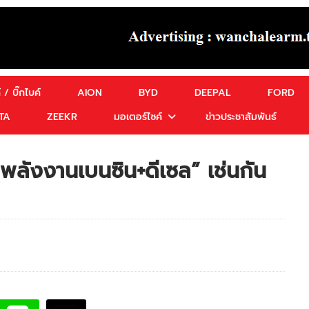
 / บิ๊กไบค์
AION
BYD
DEEPAL
FORD
TA
ZEEKR
มอเตอร์ไซค์
ข่าวประชาสัมพันธ์
พลังงานเบนซิน+ดีเซล” เช่นกัน