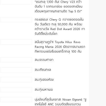
“แรงทะลุ 1,100 คัน! Chery V23 คว้า
อันดับ 1 รถทรงกล่อง ยอดจดทะเบียน
เดือนพฤษภาคมทะยานติด Top 5 EV”
กระแสแรง! Chery Q กวาดยอดจองใน
จีน วันเดียว ทะลุ 50,000 คัน พร้อม
คว้ารางวัล Red Dot Award 2026 กา
รันตีดีไซน์ระดับโลก
สนั่นสุราษฎร์ฯ! Toyota Hilux Revo
Racing Mania 2026 เปิดฉากสนามแรก
ทัพกระบะแต่งซิ่งลงแทร็กทะลุ 100 คัน
สน.ธรรมศาลา
สน.เทียนทะเล
สน.ทุ่งสองห้อง
สน.ทุ่งมหาเมฆ
นุ่มเงียบที่สุดในคลาส! Nissan Elgrand “ชู
เทคโนโลยี ANC ระบบตัดเสียงรบกวน