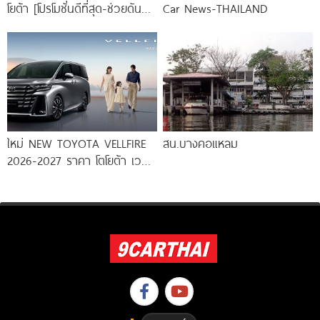
โยต้า [โปรโมชั่นดีที่สุด-ช่วยดันทุก
Car News-THAILAND
เคส]
ใหม่ NEW TOYOTA VELLFIRE
สน.บางคอแหลม
2026-2027 ราคา โตโยต้า เวล
ไฟร์ ตารางผ่อน-ดาวน์