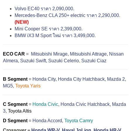
Volvo EC40 ราคา 2,090,000.
Mercedes-Benz CLA 250+ electric ราคา 2,290,000.
(NEW)
Mini Cooper SE ราคา 2,399,000.
BMW iX3 M Sport ใหม่ ราคา 3,499,000.
ECO CAR
=
Mitsubishi Mirage
,
Mitsubishi Attrage
,
Nissan
Almera
,
Suzuki Swift,
Suzuki Celerio
,
Suzuki Ciaz
B Segment
=
Honda City
,
Honda City Hatchback
,
Mazda 2
,
MG5
,
Toyota Yaris
C Segment
=
Honda Civic
,
Honda Civic Hatchback
,
Mazda
3
,
Toyota Altis
D Segment
=
Honda Accord
,
Toyota Camry
Crossover =
Honda WR-V
,
Haval JoLion
,
Honda HR-V
,