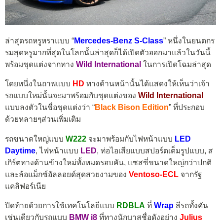
ล่าสุดรถหรูหราแบบ “
Mercedes-Benz S-Class
” หนึ่งในยนตกร
รมสุดหรูมากที่สุดในโลกนั้นล่าสุดก็ได้เปิดตัวออกมาแล้วในวันนี้
พร้อมชุดแต่งจากทาง
Wild International
ในการเปิดโฉมล่าสุด
โดยหนึ่งในถาพแบบ
HD
ทางด้านหน้านั้นได้แสดงให้เห็นว่าเจ้า
รถแบบใหม่นั้นจะมาพร้อมกับชุดแต่งของ
Wild International
แบบลงตัวในชื่อชุดแต่งว่า “
Black Bison Edition
” ที่ประกอบ
ด้วยหลายๆส่วนเพิ่มเติม
รถขนาดใหญ่แบบ
W222
จะมาพร้อมกับไฟหน้าแบบ
LED
Daytime
, ไฟหน้าแบบ
LED
, ท่อไอเสียแบบสปอร์ตเต็มรูปแบบ, ส
เกิร์ตทางด้านข้างใหม่ทั้งหมดรอบคัน, แซสซี่ขนาดใหญ่กว่าปกติ
และล้อแม็กซ์อัลลอยด์สุดสวยงามของ
Ventoso-ECL
จากรัฐ
แคลิฟอร์เนีย
ปิดท้ายด้วยการใช้เทคโนโลยีแบบ
RDBLA
ที่
Wrap
สีรถทั้งคัน
เช่นเดียวกับรถแบบ
BMW i8
ที่ทางนักบาสชื่อดังอย่าง
Julius