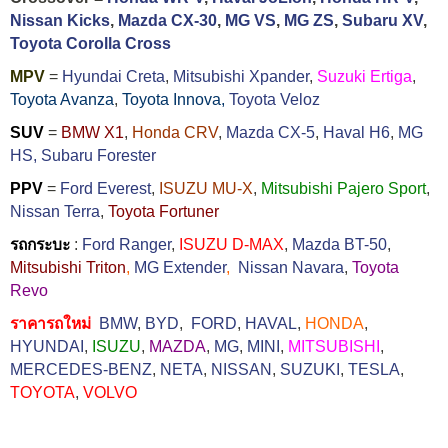
Nissan Kicks
,
Mazda CX-30
,
MG VS
,
MG ZS
,
Subaru XV
,
Toyota Corolla Cross
MPV
=
Hyundai Creta
,
Mitsubishi Xpander
,
Suzuki Ertiga
,
Toyota Avanza
,
Toyota Innova,
Toyota Veloz
SUV
=
BMW X1
,
Honda CRV
,
Mazda CX-5
,
Haval H6
,
MG
HS,
Subaru Forester
PPV
=
Ford Everest
,
ISUZU MU-X
,
Mitsubishi Pajero Sport
,
Nissan Terra
,
Toyota Fortuner
รถกระบะ
:
Ford Ranger
,
ISUZU D-MAX
,
Mazda BT-50
,
Mitsubishi Triton
,
MG Extender
,
Nissan Navara
,
Toyota
Revo
ราคารถใหม่
BMW
,
BYD
,
FORD
,
HAVAL
,
HONDA
,
HYUNDAI
,
ISUZU
,
MAZDA
,
MG
,
MINI
,
MITSUBISHI
,
MERCEDES-BENZ
,
NETA
,
NISSAN
,
SUZUKI
,
TESLA
,
TOYOTA
,
VOLVO