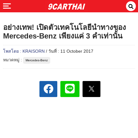
อย่างเทพ! เปิดตัวเทคโนโลยีนำทางของ
Mercedes-Benz เพียงแค่ 3 คำเท่านั้น
โพสโดย : KRAISORN
/ วันที่ : 11 October 2017
หมวดหมู่ :
Mercedes-Benz