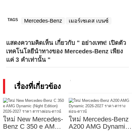
TAGS
Mercedes-Benz
เมอร์เซเดส เบนซ์
แสดงความคิดเห็น เกี่ยวกับ "
อย่างเทพ! เปิดตัว
เทคโนโลยีนำทางของ Mercedes-Benz เพียง
แค่ 3 คำเท่านั้น
"
เรื่องที่เกี่ยวข้อง
ใหม่ New Mercedes-
ใหม่ Mercedes-Benz
Benz C 350 e AMG
A200 AMG Dynamic
Dynamic (Night
2026-2027 ราคา-