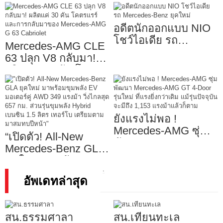
Edition)
ตารางผ่อน-ดาวน์
อดีตนักออกแบบ NIO
โชว์ไอเดีย รถ
Mercedes-AMG CLE
Mercedes-Benz ยุค
63 ปลุก V8 กลับมา!
ใหม่
ผลิตแค่ 30 คัน โคตร
แรร์
ยังแรงไม่พอ !
Mercedes-AMG ซุ่ม
“เปิดตัว! All-New
พัฒนา Mercedes-
Mercedes-Benz GLA
AMG GT 4-Door รุ่น
ยุคใหม่ มาพร้อมขุม
ใหม่ ที่แรงยิ่งกว่าเดิม
พลัง EV มอเตอร์คู่
แม้รุ่นปัจจุบันจะมีถึง
อัพเดทล่าสุด
AWD 349
สน.ธรรมศาลา
สน.เทียนทะเล