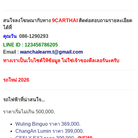
สนใจลงโฆษณากับทาง
9CARTHAI
ติดต่อสอบถามรายละเอียด
ได้ที่
คุณวัน
086-1290293
LINE ID :
123456786205
Email :
wanchalearm.t@gmail.com
ทางเราเป็นเว็บไซต์ให้ข้อมูล ไม่ใช่เจ้าของดีลเลอร์นะครับ
รถใหม่ 2026
รถไฟฟ้าที่น่าสนใจ...
ราคาเริ่มไม่เกิน 500,000.
Wuling Binguo ราคา 369,000.
ChangAn Lumin ราคา 399,000.