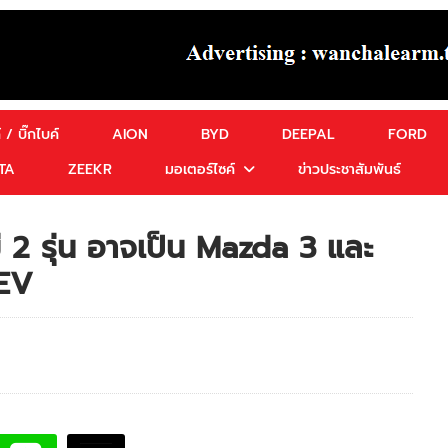
 / บิ๊กไบค์
AION
BYD
DEEPAL
FORD
TA
ZEEKR
มอเตอร์ไซค์
ข่าวประชาสัมพันธ์
2 รุ่น อาจเป็น Mazda 3 และ
BEV