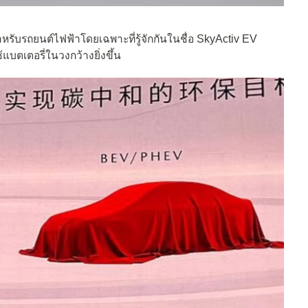
รับรถยนต์ไฟฟ้าโดยเฉพาะที่รู้จักกันในชื่อ SkyActiv EV
้แบตเตอรี่ในวงกว้างยิ่งขึ้น