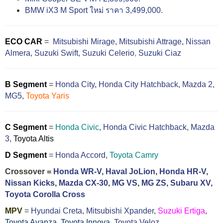
BMW iX3 M Sport ใหม่ ราคา 3,499,000.
ECO CAR
=
Mitsubishi Mirage
,
Mitsubishi Attrage
,
Nissan
Almera
,
Suzuki Swift,
Suzuki Celerio
,
Suzuki Ciaz
B Segment
=
Honda City
,
Honda City Hatchback
,
Mazda 2
,
MG5
,
Toyota Yaris
C Segment
=
Honda Civic
,
Honda Civic Hatchback
,
Mazda
3
,
Toyota Altis
D Segment
=
Honda Accord
,
Toyota Camry
Crossover =
Honda WR-V
,
Haval JoLion
,
Honda HR-V
,
Nissan Kicks
,
Mazda CX-30
,
MG VS
,
MG ZS
,
Subaru XV
,
Toyota Corolla Cross
MPV
=
Hyundai Creta
,
Mitsubishi Xpander
,
Suzuki Ertiga
,
Toyota Avanza
,
Toyota Innova,
Toyota Veloz