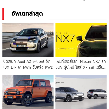
เทอร์โบคู่+มอเตอร์ไฟฟ้า รีดแรง
ความหรูที่นั่งผู้โดยสารตอนหลัง
บิดสูงสุด 800 นิวตันเมตร
วิ่งไฟฟ้าสูงสุด
อัพเดทล่าสุด
เปิดสเปก Audi A2 e-tron! อัด
เผยทีเซอร์แรก! Nissan NX7 รถ
แบต LFP 61 kWh ขับหลัง RWD
SUV รุ่นใหม่ ไซส์ X-Trail เตรียม
ลุยตลาดจีน