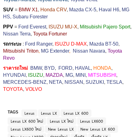
SUV
=
BMW X1
,
Honda CRV
,
Mazda CX-5
,
Haval H6
,
MG
HS,
Subaru Forester
PPV
=
Ford Everest
,
ISUZU MU-X
,
Mitsubishi Pajero Sport
,
Nissan Terra
,
Toyota Fortuner
รถกระบะ
:
Ford Ranger
,
ISUZU D-MAX
,
Mazda BT-50
,
Mitsubishi Triton
,
MG Extender
,
Nissan Navara
,
Toyota
Revo
ราคารถใหม่
BMW
,
BYD
,
FORD
,
HAVAL
,
HONDA
,
HYUNDAI
,
ISUZU
,
MAZDA
,
MG
,
MINI
,
MITSUBISHI
,
MERCEDES-BENZ
,
NETA
,
NISSAN
,
SUZUKI
,
TESLA
,
TOYOTA
,
VOLVO
TAGS
Lexus
Lexus LX
Lexus LX 600
Lexus LX 600 ใหม่
Lexus LX ใหม่
Lexus LX600
Lexus LX600 ใหม่
New Lexus LX
New Lexus LX 600
New Lexus LX600
ข่าวรถใหม่
เล็กซัส
เล็กซัส LX