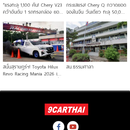
“แรงทะลุ 1,100 คัน! Chery V23
กระแสแรง! Chery Q กวาดยอด
คว้าอันดับ 1 รถทรงกล่อง ยอด
จองในจีน วันเดียว ทะลุ 50,000
จดทะเบียนเดือนพฤษภาคม
คัน พร้อมคว้ารางวัล Red
ทะยานติด Top
สนั่นสุราษฎร์ฯ! Toyota Hilux
สน.ธรรมศาลา
Revo Racing Mania 2026 เปิด
ฉากสนามแรก ทัพกระบะแต่งซิ่ง
ลงแทร็กทะลุ 100