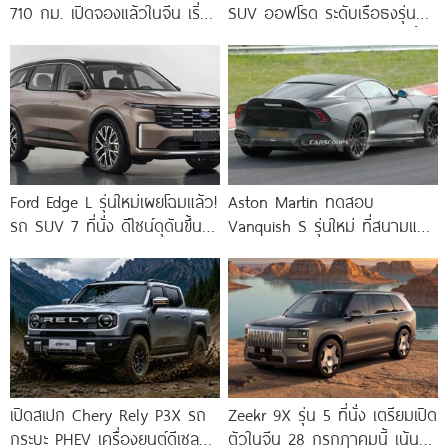
710 กม. เปิดจองแล้วในจีน เริ่ม
SUV ออฟโรด ระดับเรือธงรุ่น
ต้นราว 710,000.-
ใหม่ คาดเปิดตัวเดือนมีนาคมนี้ !
Ford Edge L รุ่นใหม่เผยโฉมแล้ว!
Aston Martin ทดสอบ
รถ SUV 7 ที่นั่ง ดีไซน์ดุดันขึ้น
Vanquish S รุ่นใหม่ ที่สนามแข่ง
พร้อมขุมพลัง
Nürburgring มาพร้อมลุคดุดัน
กว่าเดิม
เปิดสเปก Chery Rely P3X รถ
Zeekr 9X รุ่น 5 ที่นั่ง เตรียมเปิด
กระบะ PHEV เครื่องยนต์ดีเซล
ตัวในจีน 28 กรกฎาคมนี้ เน้น