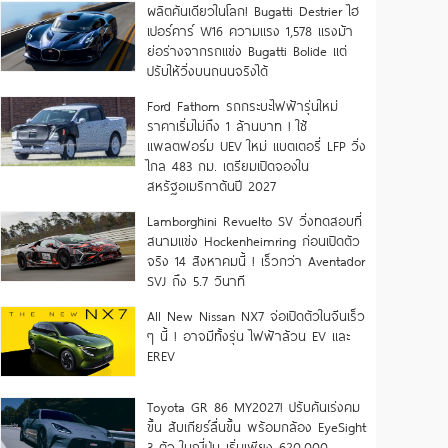
ผลิตคันเดียวในโลก! Bugatti Destrier ไฮ
เปอร์คาร์ W16 ความแรง 1,578 แรงม้า
ย่อร่างจากรถแข่ง Bugatti Bolide แต่
ปรับให้วิ่งบนถนนจริงได้
Ford Fathom รถกระบะไฟฟ้ารุ่นใหม่
ราคาเริ่มไม่ถึง 1 ล้านบาท ! ใช้
แพลตฟอร์ม UEV ใหม่ แบตเตอรี่ LFP วิ่ง
ไกล 483 กม. เตรียมเปิดจองใน
สหรัฐอเมริกาต้นปี 2027
Lamborghini Revuelto SV วิ่งทดสอบที่
สนามแข่ง Hockenheimring ก่อนเปิดตัว
จริง 14 สิงหาคมนี้ ! เร็วกว่า Aventador
SVJ ถึง 5.7 วินาที
All New Nissan NX7 จ่อเปิดตัวในจีนเร็ว
ๆ นี้ ! อาจมีทั้งรุ่น ไฟฟ้าล้วน EV และ
EREV
Toyota GR 86 MY2027! ปรับคันเร่งคม
ขึ้น สับเกียร์ลื่นขึ้น พร้อมกล้อง EyeSight
3 ตัว ในญี่ปุ่น เริ่มเพียง 620,000.-