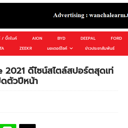
 / บิ๊กไบค์
AION
BYD
DEEPAL
FORD
TA
ZEEKR
มอเตอร์ไซค์
ข่าวประชาสัมพันธ์
2021 ดีไซน์สไตล์สปอร์ตสุดเท่
ิดตัวปีหน้า