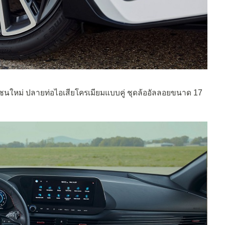
นชนใหม่ ปลายท่อไอเสียโครเมียมแบบคู่ ชุดล้ออัลลอยขนาด 17