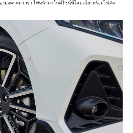
องธงตาหมากรุก ไฟหน้ามาในดีไซน์ที่โฉบเฉี่ยวพร้อมไฟตัด