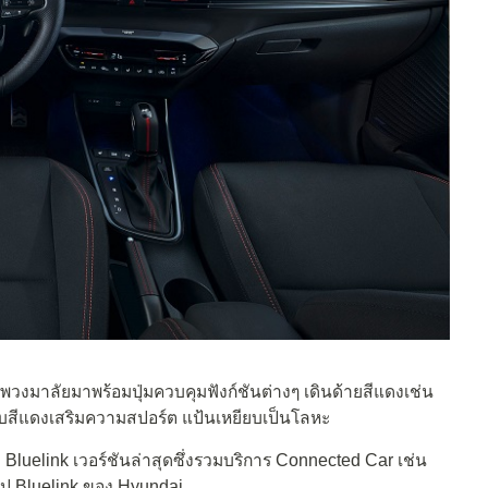
พวงมาลัยมาพร้อมปุ่มควบคุมฟังก์ชันต่างๆ เดินด้ายสีแดงเช่น
แทบสีแดงเสริมความสปอร์ต แป้นเหยียบเป็นโลหะ
 Bluelink เวอร์ชันล่าสุดซึ่งรวมบริการ Connected Car เช่น
ป Bluelink ของ Hyundai