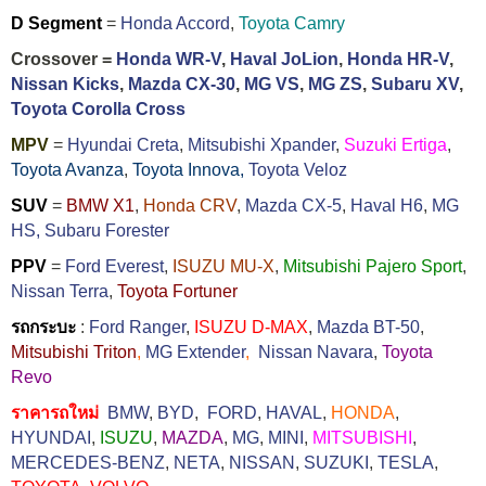
D Segment
=
Honda Accord
,
Toyota Camry
Crossover =
Honda WR-V
,
Haval JoLion
,
Honda HR-V
,
Nissan Kicks
,
Mazda CX-30
,
MG VS
,
MG ZS
,
Subaru XV
,
Toyota Corolla Cross
MPV
=
Hyundai Creta
,
Mitsubishi Xpander
,
Suzuki Ertiga
,
Toyota Avanza
,
Toyota Innova,
Toyota Veloz
SUV
=
BMW X1
,
Honda CRV
,
Mazda CX-5
,
Haval H6
,
MG
HS,
Subaru Forester
PPV
=
Ford Everest
,
ISUZU MU-X
,
Mitsubishi Pajero Sport
,
Nissan Terra
,
Toyota Fortuner
รถกระบะ
:
Ford Ranger
,
ISUZU D-MAX
,
Mazda BT-50
,
Mitsubishi Triton
,
MG Extender
,
Nissan Navara
,
Toyota
Revo
ราคารถใหม่
BMW
,
BYD
,
FORD
,
HAVAL
,
HONDA
,
HYUNDAI
,
ISUZU
,
MAZDA
,
MG
,
MINI
,
MITSUBISHI
,
MERCEDES-BENZ
,
NETA
,
NISSAN
,
SUZUKI
,
TESLA
,