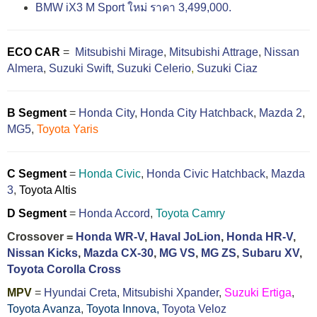
BMW iX3 M Sport ใหม่ ราคา 3,499,000.
ECO CAR
=
Mitsubishi Mirage
,
Mitsubishi Attrage
,
Nissan
Almera
,
Suzuki Swift,
Suzuki Celerio
,
Suzuki Ciaz
B Segment
=
Honda City
,
Honda City Hatchback
,
Mazda 2
,
MG5
,
Toyota Yaris
C Segment
=
Honda Civic
,
Honda Civic Hatchback
,
Mazda
3
,
Toyota Altis
D Segment
=
Honda Accord
,
Toyota Camry
Crossover =
Honda WR-V
,
Haval JoLion
,
Honda HR-V
,
Nissan Kicks
,
Mazda CX-30
,
MG VS
,
MG ZS
,
Subaru XV
,
Toyota Corolla Cross
MPV
=
Hyundai Creta
,
Mitsubishi Xpander
,
Suzuki Ertiga
,
Toyota Avanza
,
Toyota Innova,
Toyota Veloz