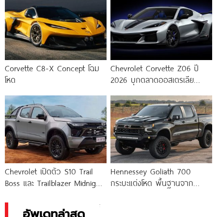
Corvette C8-X Concept โฉม
Chevrolet Corvette Z06 ปี
โหด
2026 บุกตลาดออสเตรเลีย
พร้อมเปิดตัวรุ่นพิเศษ Bathurst
12 Hour
Chevrolet เปิดตัว S10 Trail
Hennessey Goliath 700
Boss และ Trailblazer Midnight
กระบะแต่งโหด พื้นฐานจาก
Edition ยกสูง
Chevrolet Silverado ZR2 อัป
พลังเป็น 700
อัพเดทล่าสุด