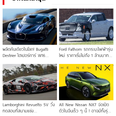
ผลิตคันเดียวในโลก! Bugatti
Ford Fathom รถกระบะไฟฟ้ารุ่น
Destrier ไฮเปอร์คาร์ W16
ใหม่ ราคาเริ่มไม่ถึง 1 ล้านบาท !
ความแรง 1,578 แรงม้า ย่อร่าง
ใช้แพลตฟอร์ม UEV ใหม่
จากรถแข่ง Bugatti
Lamborghini Revuelto SV วิ่ง
All New Nissan NX7 จ่อเปิด
ทดสอบที่สนามแข่ง
ตัวในจีนเร็ว ๆ นี้ ! อาจมีทั้งรุ่น