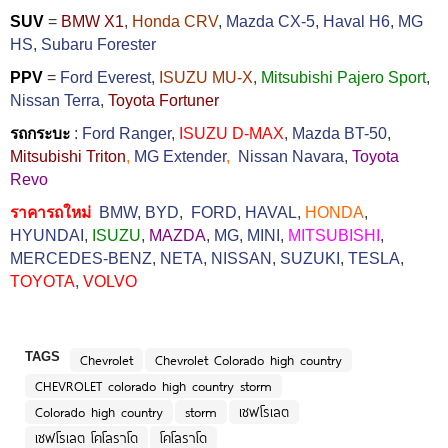
SUV
=
BMW X1
,
Honda CRV
,
Mazda CX-5
,
Haval H6
,
MG
HS,
Subaru Forester
PPV
=
Ford Everest
,
ISUZU MU-X
,
Mitsubishi Pajero Sport
,
Nissan Terra
,
Toyota Fortuner
รถกระบะ
:
Ford Ranger
,
ISUZU D-MAX
,
Mazda BT-50
,
Mitsubishi Triton
,
MG Extender
,
Nissan Navara
,
Toyota
Revo
ราคารถใหม่
BMW
,
BYD
,
FORD
,
HAVAL
,
HONDA
,
HYUNDAI
,
ISUZU
,
MAZDA
,
MG
,
MINI
,
MITSUBISHI
,
MERCEDES-BENZ
,
NETA
,
NISSAN
,
SUZUKI
,
TESLA
,
TOYOTA
,
VOLVO
TAGS
Chevrolet
Chevrolet Colorado high country
CHEVROLET colorado high country storm
Colorado high country
storm
เชฟโรเลต
เชฟโรเลต โคโลราโด
โคโลราโด