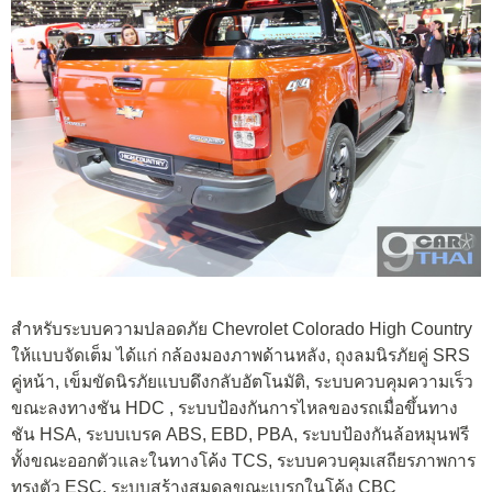
สำหรับระบบความปลอดภัย Chevrolet Colorado High Country
ให้แบบจัดเต็ม ได้แก่ กล้องมองภาพด้านหลัง, ถุงลมนิรภัยคู่ SRS
คู่หน้า, เข็มขัดนิรภัยแบบดึงกลับอัตโนมัติ, ระบบควบคุมความเร็ว
ขณะลงทางชัน HDC , ระบบป้องกันการไหลของรถเมื่อขึ้นทาง
ชัน HSA, ระบบเบรค ABS, EBD, PBA, ระบบป้องกันล้อหมุนฟรี
ทั้งขณะออกตัวและในทางโค้ง TCS, ระบบควบคุมเสถียรภาพการ
ทรงตัว ESC, ระบบสร้างสมดุลขณะเบรกในโค้ง CBC