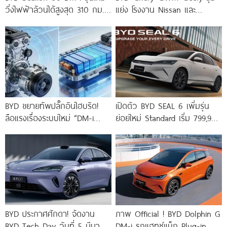
วิ่งไฟฟ้าล้วนได้สูงสุด 310 กม.
แย่ง โรงงาน Nissan และ
เตรียมเปิดตัว 26
Mercedes-Benz ฐานผลิตใหญ่
ในเม็กซิโก
BYD ขยายทัพปลั๊กอินไฮบริด!
เปิดตัว BYD SEAL 6 เพิ่มรุ่น
ลือแรงเรื่องระบบใหม่ “DM-i
ย่อยใหม่ Standard เริ่ม 799,900
6.0” แต่บริษัทยังไม่คอนเฟิร์ม
บาท! รถ
BYD ประกาศศักดา! จัดงาน
ภาพ Official ! BYD Dolphin G
BYD Tech Day วันที่ 5 มีนาคม
DM-i รถแฮทช์แบ็ก Plug-in