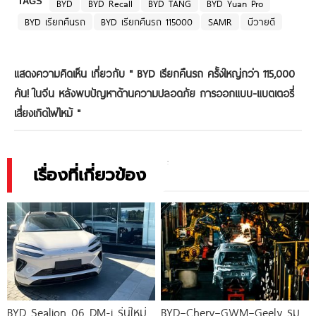
TAGS
BYD
BYD Recall
BYD TANG
BYD Yuan Pro
BYD เรียกคืนรถ
BYD เรียกคืนรถ 115000
SAMR
บีวายดี
แสดงความคิดเห็น เกี่ยวกับ "
BYD เรียกคืนรถ ครั้งใหญ่กว่า 115,000
คัน! ในจีน หลังพบปัญหาด้านความปลอดภัย การออกแบบ-แบตเตอรี่
เสี่ยงเกิดไฟไหม้
"
เรื่องที่เกี่ยวข้อง
BYD Sealion 06 DM-i รุ่นใหม่
BYD–Chery–GWM–Geely รุม