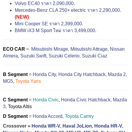
Volvo EC40 ราคา 2,090,000.
Mercedes-Benz CLA 250+ electric ราคา 2,290,000.
(NEW)
Mini Cooper SE ราคา 2,399,000.
BMW iX3 M Sport ใหม่ ราคา 3,499,000.
ECO CAR
=
Mitsubishi Mirage
,
Mitsubishi Attrage
,
Nissan
Almera
,
Suzuki Swift,
Suzuki Celerio
,
Suzuki Ciaz
B Segment
=
Honda City
,
Honda City Hatchback
,
Mazda 2
,
MG5
,
Toyota Yaris
C Segment
=
Honda Civic
,
Honda Civic Hatchback
,
Mazda
3
,
Toyota Altis
D Segment
=
Honda Accord
,
Toyota Camry
Crossover =
Honda WR-V
,
Haval JoLion
,
Honda HR-V
,