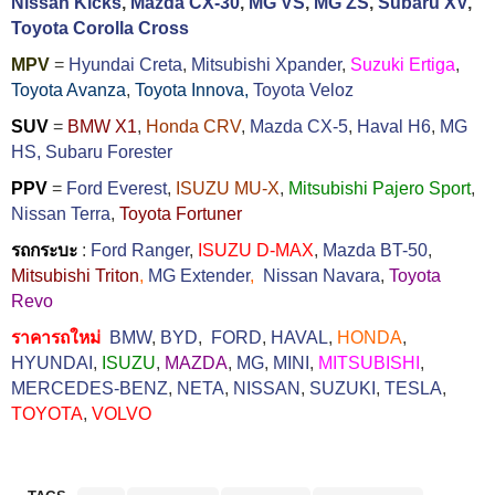
Nissan Kicks
,
Mazda CX-30
,
MG VS
,
MG ZS
,
Subaru XV
,
Toyota Corolla Cross
MPV
=
Hyundai Creta
,
Mitsubishi Xpander
,
Suzuki Ertiga
,
Toyota Avanza
,
Toyota Innova,
Toyota Veloz
SUV
=
BMW X1
,
Honda CRV
,
Mazda CX-5
,
Haval H6
,
MG
HS,
Subaru Forester
PPV
=
Ford Everest
,
ISUZU MU-X
,
Mitsubishi Pajero Sport
,
Nissan Terra
,
Toyota Fortuner
รถกระบะ
:
Ford Ranger
,
ISUZU D-MAX
,
Mazda BT-50
,
Mitsubishi Triton
,
MG Extender
,
Nissan Navara
,
Toyota
Revo
ราคารถใหม่
BMW
,
BYD
,
FORD
,
HAVAL
,
HONDA
,
HYUNDAI
,
ISUZU
,
MAZDA
,
MG
,
MINI
,
MITSUBISHI
,
MERCEDES-BENZ
,
NETA
,
NISSAN
,
SUZUKI
,
TESLA
,
TOYOTA
,
VOLVO