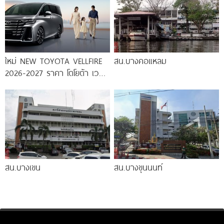
ใหม่ NEW TOYOTA VELLFIRE
สน.บางคอแหลม
2026-2027 ราคา โตโยต้า เวล
ไฟร์ ตารางผ่อน-ดาวน์
สน.บางเขน
สน.บางขุนนนท์