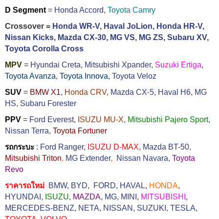
D Segment
=
Honda Accord
,
Toyota Camry
Crossover =
Honda WR-V
,
Haval JoLion
,
Honda HR-V
,
Nissan Kicks
,
Mazda CX-30
,
MG VS
,
MG ZS
,
Subaru XV
,
Toyota Corolla Cross
MPV
=
Hyundai Creta
,
Mitsubishi Xpander
,
Suzuki Ertiga
,
Toyota Avanza
,
Toyota Innova,
Toyota Veloz
SUV
=
BMW X1
,
Honda CRV
,
Mazda CX-5
,
Haval H6
,
MG
HS,
Subaru Forester
PPV
=
Ford Everest
,
ISUZU MU-X
,
Mitsubishi Pajero Sport
,
Nissan Terra
,
Toyota Fortuner
รถกระบะ
:
Ford Ranger
,
ISUZU D-MAX
,
Mazda BT-50
,
Mitsubishi Triton
,
MG Extender
,
Nissan Navara
,
Toyota
Revo
ราคารถใหม่
BMW
,
BYD
,
FORD
,
HAVAL
,
HONDA
,
HYUNDAI
,
ISUZU
,
MAZDA
,
MG
,
MINI
,
MITSUBISHI
,
MERCEDES-BENZ
,
NETA
,
NISSAN
,
SUZUKI
,
TESLA
,