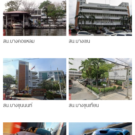
สน.บางคอแหลม
สน.บางเขน
สน.บางขุนนนท์
สน.บางขุนเทียน