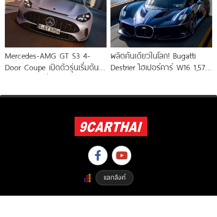
Mercedes-AMG GT 53 4-
ผลิตคันเดียวในโลก! Bugatti
Door Coupe เปิดตัวรุ่นเริ่มต้น
Destrier ไฮเปอร์คาร์ W16 1,578
544 แรงม้า วิ่งไกลกว่า 809
แรงม้า พัฒนาจาก Bugatti
Bolide
แลกลิงค์