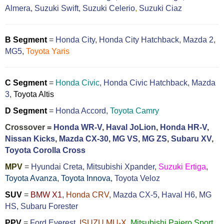
Almera
,
Suzuki Swift,
Suzuki Celerio
,
Suzuki Ciaz
B Segment
=
Honda City
,
Honda City Hatchback
,
Mazda 2
,
MG5
,
Toyota Yaris
C Segment
=
Honda Civic
,
Honda Civic Hatchback
,
Mazda
3
,
Toyota Altis
D Segment
=
Honda Accord
,
Toyota Camry
Crossover =
Honda WR-V
,
Haval JoLion
,
Honda HR-V
,
Nissan Kicks
,
Mazda CX-30
,
MG VS
,
MG ZS
,
Subaru XV
,
Toyota Corolla Cross
MPV
=
Hyundai Creta
,
Mitsubishi Xpander
,
Suzuki Ertiga
,
Toyota Avanza
,
Toyota Innova,
Toyota Veloz
SUV
=
BMW X1
,
Honda CRV
,
Mazda CX-5
,
Haval H6
,
MG
HS,
Subaru Forester
PPV
=
Ford Everest
,
ISUZU MU-X
,
Mitsubishi Pajero Sport
,