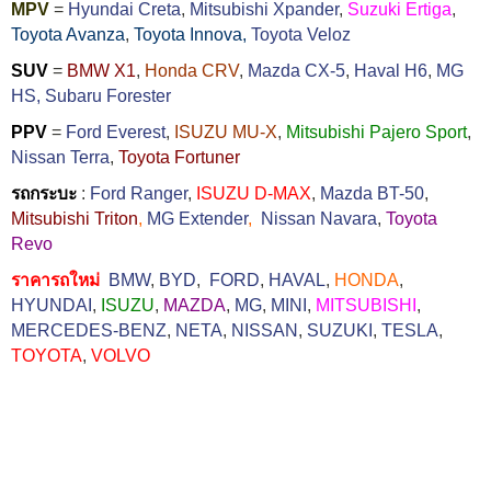
MPV
=
Hyundai Creta
,
Mitsubishi Xpander
,
Suzuki Ertiga
,
Toyota Avanza
,
Toyota Innova,
Toyota Veloz
SUV
=
BMW X1
,
Honda CRV
,
Mazda CX-5
,
Haval H6
,
MG
HS,
Subaru Forester
PPV
=
Ford Everest
,
ISUZU MU-X
,
Mitsubishi Pajero Sport
,
Nissan Terra
,
Toyota Fortuner
รถกระบะ
:
Ford Ranger
,
ISUZU D-MAX
,
Mazda BT-50
,
Mitsubishi Triton
,
MG Extender
,
Nissan Navara
,
Toyota
Revo
ราคารถใหม่
BMW
,
BYD
,
FORD
,
HAVAL
,
HONDA
,
HYUNDAI
,
ISUZU
,
MAZDA
,
MG
,
MINI
,
MITSUBISHI
,
MERCEDES-BENZ
,
NETA
,
NISSAN
,
SUZUKI
,
TESLA
,
TOYOTA
,
VOLVO
แสดงความคิดเห็น เกี่ยวกับ "
2015 Motor Expo รวมรถจักรยานยนต์
ใหม่ จากหลากค่าย มีอะไรกันบ้างเชิญติดตามชมกันได้ครับ
"