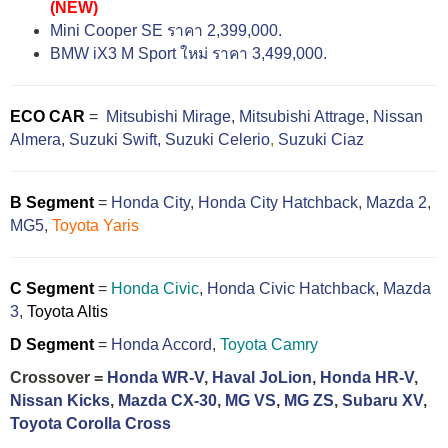
(NEW)
Mini Cooper SE ราคา 2,399,000.
BMW iX3 M Sport ใหม่ ราคา 3,499,000.
ECO CAR
=
Mitsubishi Mirage
,
Mitsubishi Attrage
,
Nissan
Almera
,
Suzuki Swift,
Suzuki Celerio
,
Suzuki Ciaz
B Segment
=
Honda City
,
Honda City Hatchback
,
Mazda 2
,
MG5
,
Toyota Yaris
C Segment
=
Honda Civic
,
Honda Civic Hatchback
,
Mazda
3
,
Toyota Altis
D Segment
=
Honda Accord
,
Toyota Camry
Crossover =
Honda WR-V
,
Haval JoLion
,
Honda HR-V
,
Nissan Kicks
,
Mazda CX-30
,
MG VS
,
MG ZS
,
Subaru XV
,
Toyota Corolla Cross