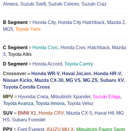
Almera
,
Suzuki Swift,
Suzuki Celerio
,
Suzuki Ciaz
B Segment
=
Honda City
,
Honda City Hatchback
,
Mazda 2
,
MG5
,
Toyota Yaris
C Segment
=
Honda Civic
,
Honda Civic Hatchback
,
Mazda
3
,
Toyota Altis
D Segment
=
Honda Accord
,
Toyota Camry
Crossover =
Honda WR-V
,
Haval JoLion
,
Honda HR-V
,
Nissan Kicks
,
Mazda CX-30
,
MG VS
,
MG ZS
,
Subaru XV
,
Toyota Corolla Cross
MPV
=
Hyundai Creta
,
Mitsubishi Xpander
,
Suzuki Ertiga
,
Toyota Avanza
,
Toyota Innova,
Toyota Veloz
SUV
=
BMW X1
,
Honda CRV
,
Mazda CX-5
,
Haval H6
,
MG
HS,
Subaru Forester
PPV
=
Ford Everest
,
ISUZU MU-X
,
Mitsubishi Pajero Sport
,