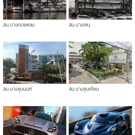
สน.บางคอแหลม
สน.บางเขน
สน.บางขุนนนท์
สน.บางขุนเทียน