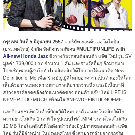
กรุงเทพ วันที่ 5 มิถุนายน 2557 –
บริษัท ฮอนด้า ออโตโมบิล
(ประเทศไทย) จำกัด จัดกิจกรรมพิเศษ
#MULTIFUNLIFE with
All-new Honda Jazz
ชิงรางวัลรถยนต์ฮอนด้า แจ๊ซ ใหม่ รุ่น SV
มูลค่า 739,000 บาท จำนวน 1 คัน และรางวัลอื่นๆ อีกมากมาย
โดยเชิญชวนผู้สนใจทั่วไปผลิตคลิปวิดีโอ ภายใต้แนวคิด New
Definition of Me เพื่อสร้างบัญญัติใหม่บอกความเป็นตัวเองให้โลก
เห็นด้วยการแสดงความสามารถที่มากกว่าหนึ่ง และมีเนื้อหาที่
สร้างสรรค์สอดคล้องกับแนวคิดของ ฮอนด้า แจ๊ซ ใหม่ LIFE IS
NEVER TOO MUCH พร้อมใส่ #NEWDEFINITIONOFME
และติดแฮชแท็กในคำที่บัญญัติใหม่ของตัวเองลงในคลิปวิดีโอ
ความยาวไม่เกิน 1 นาที ในรูปแบบไฟล์ .MP4 ขนาดไฟล์ไม่เกิน
10 MB โดยในคลิบวิดีโอดังกล่าวต้องมีรูปภาพของฮอนด้า แจ๊ซ
ใหม่ รุ่นที่มีจำหน่ายในประเทศไทย ซึ่งสามารถถ่ายจากรถจริง