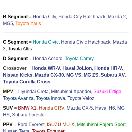
B Segment
=
Honda City
,
Honda City Hatchback
,
Mazda 2
,
MG5
,
Toyota Yaris
C Segment
=
Honda Civic
,
Honda Civic Hatchback
,
Mazda
3
,
Toyota Altis
D Segment
=
Honda Accord
,
Toyota Camry
Crossover =
Honda WR-V
,
Haval JoLion
,
Honda HR-V
,
Nissan Kicks
,
Mazda CX-30
,
MG VS
,
MG ZS
,
Subaru XV
,
Toyota Corolla Cross
MPV
=
Hyundai Creta
,
Mitsubishi Xpander
,
Suzuki Ertiga
,
Toyota Avanza
,
Toyota Innova,
Toyota Veloz
SUV
=
BMW X1
,
Honda CRV
,
Mazda CX-5
,
Haval H6
,
MG
HS,
Subaru Forester
PPV
=
Ford Everest
,
ISUZU MU-X
,
Mitsubishi Pajero Sport
,
Nissan Terra
,
Toyota Fortuner