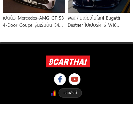
เปิดตัว Mercedes-AMG GT 53
ผลิตคันเดียวในโลก! Bugatti
4-Door Coupe รุ่นเริ่มต้น 544
Destrier ไฮเปอร์คาร์ W16
แรงม้า แรงบิด
ความแรง 1,578 แรงม้า ย่อร่าง
จากรถแข่ง Bugatti
แลกลิงค์
Copyright © 2023 9carthai.com All Right Reserved. Designed By
ETHAIWEB.COM