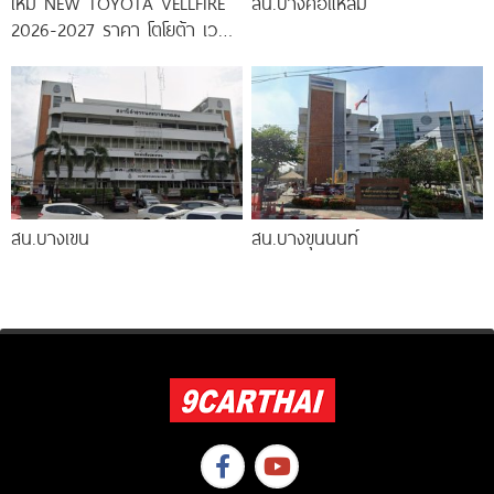
ใหม่ NEW TOYOTA VELLFIRE
สน.บางคอแหลม
2026-2027 ราคา โตโยต้า เวล
ไฟร์ ตารางผ่อน-ดาวน์
สน.บางเขน
สน.บางขุนนนท์