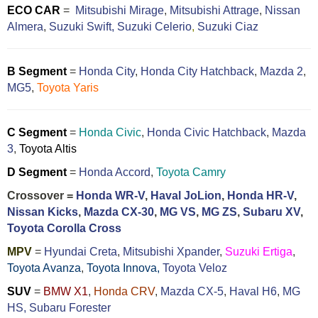
ECO CAR
=
Mitsubishi Mirage
,
Mitsubishi Attrage
,
Nissan
Almera
,
Suzuki Swift,
Suzuki Celerio
,
Suzuki Ciaz
B Segment
=
Honda City
,
Honda City Hatchback
,
Mazda 2
,
MG5
,
Toyota Yaris
C Segment
=
Honda Civic
,
Honda Civic Hatchback
,
Mazda
3
,
Toyota Altis
D Segment
=
Honda Accord
,
Toyota Camry
Crossover =
Honda WR-V
,
Haval JoLion
,
Honda HR-V
,
Nissan Kicks
,
Mazda CX-30
,
MG VS
,
MG ZS
,
Subaru XV
,
Toyota Corolla Cross
MPV
=
Hyundai Creta
,
Mitsubishi Xpander
,
Suzuki Ertiga
,
Toyota Avanza
,
Toyota Innova,
Toyota Veloz
SUV
=
BMW X1
,
Honda CRV
,
Mazda CX-5
,
Haval H6
,
MG
HS,
Subaru Forester